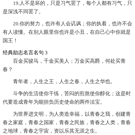
19.人不是坏的，只是习气罢了，每个人都有习气，只
是深浅不同罢了。
20.你的努力，也许有人会讥讽；你的执着，也许不会
有人读懂。在别人眼里你也许是小丑，在自己心中你就是
国王！
经典励志名言名句 3
百金买骏马，千金买美人；万金买高爵，何处买青
春？
青年者，人生之王，人生之春，人生之华也。
斗争的生活使你干练，苦闷的煎熬使你醇化；这是时
代要造成青年为能担负历史使命的两件法宝。
为世界进文明，为人类造幸福，以青春之我，创建青
春之家庭，青春之国家，青春之民族，青春之人类，青春
之地球，青春之宇宙，资以乐其无涯之生。