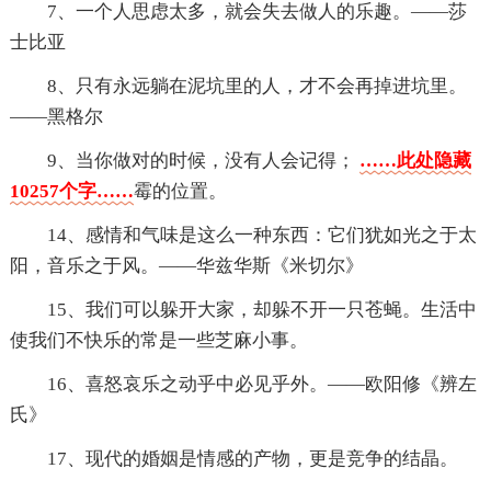
7、一个人思虑太多，就会失去做人的乐趣。——莎
士比亚
8、只有永远躺在泥坑里的人，才不会再掉进坑里。
——黑格尔
9、当你做对的时候，没有人会记得；
……此处隐藏
10257个字……
霉的位置。
14、感情和气味是这么一种东西：它们犹如光之于太
阳，音乐之于风。——华兹华斯《米切尔》
15、我们可以躲开大家，却躲不开一只苍蝇。生活中
使我们不快乐的常是一些芝麻小事。
16、喜怒哀乐之动乎中必见乎外。——欧阳修《辨左
氏》
17、现代的婚姻是情感的产物，更是竞争的结晶。