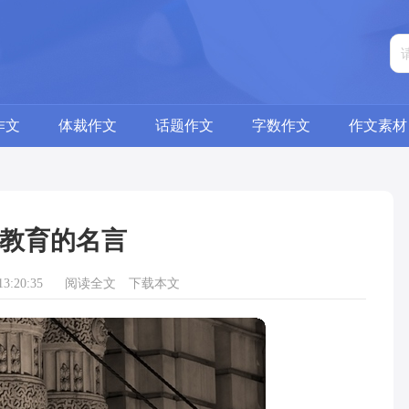
作文
体裁作文
话题作文
字数作文
作文素材
教育的名言
3:20:35
阅读全文
下载本文