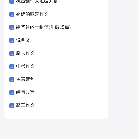
8篇）
机器猫作文汇编九篇
奶奶的味道作文
给爸爸的一封信(汇编15篇)
说明文
励志作文
中考作文
名言警句
续写改写
高三作文