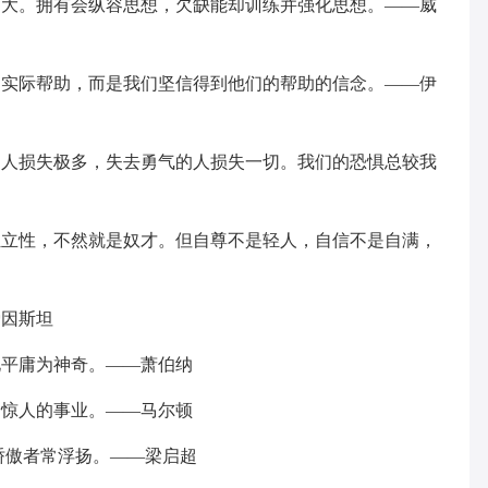
伟大。拥有会纵容思想，欠缺能却训练并强化思想。——威
的实际帮助，而是我们坚信得到他们的帮助的信念。——伊
的人损失极多，失去勇气的人损失一切。我们的恐惧总较我
独立性，不然就是奴才。但自尊不是轻人，自信不是自满，
爱因斯坦
化平庸为神奇。——萧伯纳
出惊人的事业。——马尔顿
骄傲者常浮扬。——梁启超