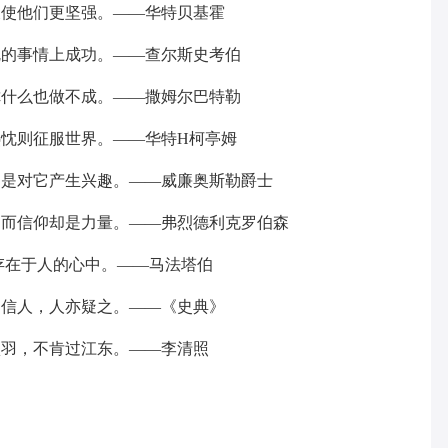
又使他们更坚强。——华特贝基霍
忱的事情上成功。——查尔斯史考伯
你什么也做不成。——撒姆尔巴特勒
热忱则征服世界。——华特H柯亭姆
，是对它产生兴趣。——威廉奥斯勒爵士
，而信仰却是力量。——弗烈德利克罗伯森
又存在于人的心中。——马法塔伯
不信人，人亦疑之。——《史典》
项羽，不肯过江东。——李清照