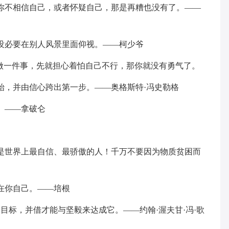
你不相信自己，或者怀疑自己，那是再糟也没有了。——
没必要在别人风景里面仰视。——柯少爷
是做一件事，先就担心着怕自己不行，那你就没有勇气了。
始，并由信心跨出第一步。——奥格斯特·冯史勒格
。——拿破仑
是世界上最自信、最骄傲的人！千万不要因为物质贫困而
在你自己。——培根
目标，并借才能与坚毅来达成它。——约翰·渥夫甘·冯·歌