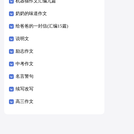
8篇）
机器猫作文汇编九篇
奶奶的味道作文
给爸爸的一封信(汇编15篇)
说明文
励志作文
中考作文
名言警句
续写改写
高三作文