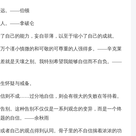
遥远。——伯顿
主人。——拿破仑
估了自己的能力，妄自菲薄，以至于缩小了自己的成就。
一万个谨小慎微的和可敬的可尊重的人强得多。——辛克莱
之差就是天壤之别。我特别希望我能够自信而不自负。——
产生怀疑与戒备。
自信则不成……过分地自信，则会有很大的失败在等待着。
的告别。这种告别不仅仅是一系列观念的变异，而是一个终
问题的自信。——余秋雨
己或者自己的观点得到认同。骨子里的不自信揣着浓浓的功