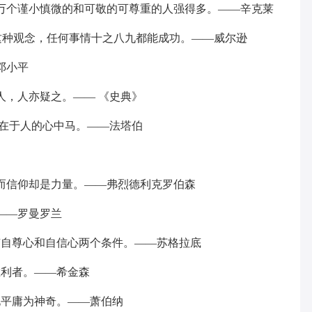
万个谨小慎微的和可敬的可尊重的人强得多。——辛克莱
有这种观念，任何事情十之八九都能成功。——威尔逊
邓小平
人，人亦疑之。—— 《史典》
存在于人的心中马。——法塔伯
而信仰却是力量。——弗烈德利克罗伯森
——罗曼罗兰
有自尊心和自信心两个条件。——苏格拉底
胜利者。——希金森
化平庸为神奇。——萧伯纳