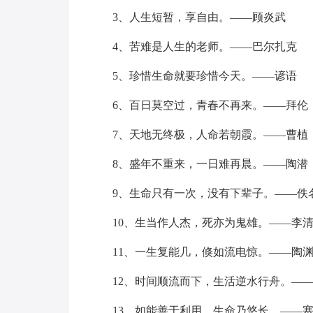
3、人生短暂，享自由。——顾炎武
4、苦难是人生的老师。——巴尔扎克
5、珍惜生命就要珍惜今天。——谚语
6、百日莫空过，青春不再来。——拜伦
7、天地无终极，人命若朝霞。——曹植
8、盛年不重来，一日难再晨。——陶潜
9、生命只有一次，没有下辈子。——佚
10、生当作人杰，死亦为鬼雄。——李
11、一生复能几，倏如流电惊。——陶
12、时间顺流而下，生活逆水行舟。—
13、如能善于利用，生命乃悠长。——