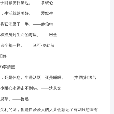
在于能够屡扑屡起。——拿破仑
多，生活就越美好。——爱默生
已将它消磨了一半。——赫伯特
那样投身到生命的海里。——巴金
忆者全都一样。——马可·奥勒留
阳修
宋)李清照
斗，死是休息。生是活跃，死是睡眠。——(中国)郭沫若
缺少耐心永远走不到头。——沈从文
的腐草。——鲁迅
有尖利的刺，但是自爱爱人的人儿会忘记了有刺只想着有