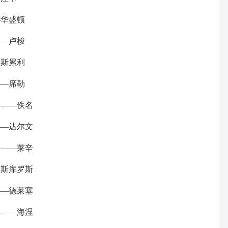
—华盛顿
——卢梭
狄斯累利
——席勒
。——佚名
——达尔文
。——莱辛
埃斯库罗斯
——德莱塞
。——海涅