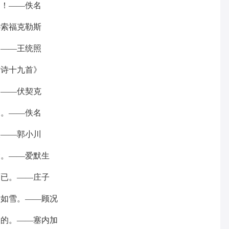
了！——佚名
—索福克勒斯
。——王统照
古诗十九首》
。——伏契克
的。——佚名
疚——郭小川
命。——爱默生
而已。——庄子
老如雪。——顾况
久的。——塞内加