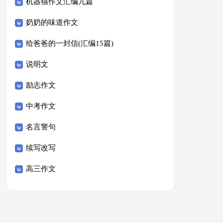
8篇）
机器猫作文汇编九篇
奶奶的味道作文
给爸爸的一封信(汇编15篇)
说明文
励志作文
中考作文
名言警句
续写改写
高三作文