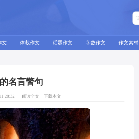
作文
体裁作文
话题作文
字数作文
作文素材
的名言警句
1:28:32
阅读全文
下载本文