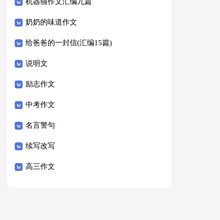
8篇）
机器猫作文汇编九篇
奶奶的味道作文
给爸爸的一封信(汇编15篇)
说明文
励志作文
中考作文
名言警句
续写改写
高三作文