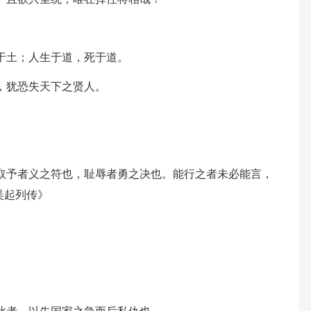
死于土；人生于道，死于道。
士，犹恐失天下之贤人。
，取予者义之符也，耻辱者勇之决也。能行之者未必能言，
吴起列传》