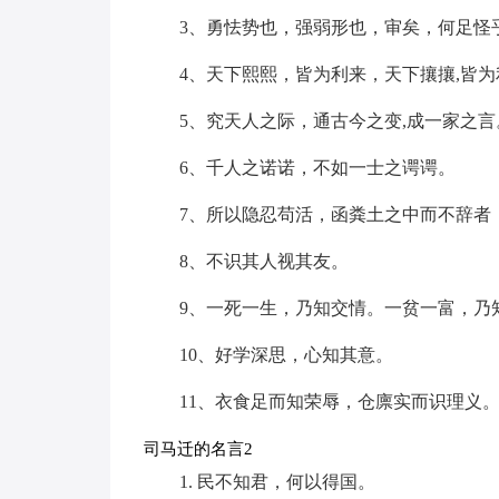
3、勇怯势也，强弱形也，审矣，何足怪
4、天下熙熙，皆为利来，天下攘攘,皆为
5、究天人之际，通古今之变,成一家之言
6、千人之诺诺，不如一士之谔谔。
7、所以隐忍苟活，函粪土之中而不辞者
8、不识其人视其友。
9、一死一生，乃知交情。一贫一富，乃
10、好学深思，心知其意。
11、衣食足而知荣辱，仓廪实而识理义
司马迁的名言2
1. 民不知君，何以得国。