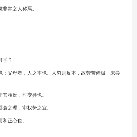
倜傥非常之人称焉。
可乎？
始也；父母者，人之本也。人穷则反本，故劳苦倦极，未尝
，非其相反，时变异也。
察盛衰之理，审权势之宜。
神而和正心也。