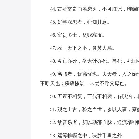
44. 古者富贵而名磨灭，不可胜记，唯
45. 好学深思者，心知其意。
46. 富贵多士，贫贱寡友。
47. 农，天下之本，务莫大焉。
48. 今亡亦死，举大计亦死。等死，死国
49. 离骚者，犹离忧也。夫天者，人之
不呼天也；疾痛惨淡，未尝不呼父母也。
50. 五帝不相复，三代不相袭，各以治
51. 观之上古，验之当世，参以人事，
52. 故音乐者，所以动荡血脉，通流精
53. 运筹帷幄之中，决胜千里之外。