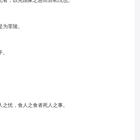
为此者，以先国家之急而后私仇也。
，是为零陵。
乎。
怀人之忧，食人之食者死人之事。