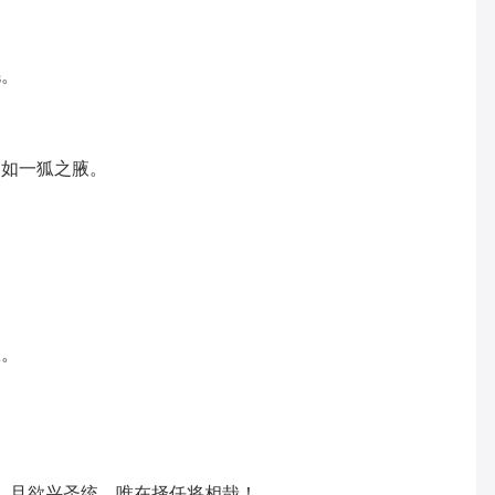
毛。
不如一狐之腋。
权。
宁。且欲兴圣统，唯在择任将相哉！