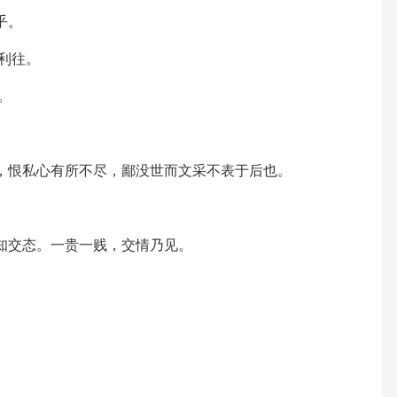
乎。
利往。
。
，恨私心有所不尽，鄙没世而文采不表于后也。
知交态。一贵一贱，交情乃见。
。