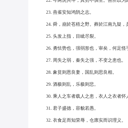
22. 今两虎共斗，其势不俱生。吾所以
23. 燕雀安知鸿鹄之志。
24. 舜，崩於苍梧之野。葬於江南九疑
25. 头发上指，目眦尽裂。
26. 勇怯势也，强弱形也，审矣，何足怪
27. 周失之弱，秦失之强，不变之患也。
28. 象贫则恩良妻，国乱则思良相。
29. 酒极则乱，乐极则悲。
30. 乘人之车者载人之患，衣人之衣者
31. 君子盛德，容貌若愚。
32. 衣食足而知荣辱，仓廪实而识理义。