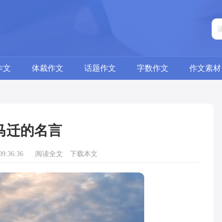
作文
体裁作文
话题作文
字数作文
作文素材
马迁的名言
9:36:36
阅读全文
下载本文