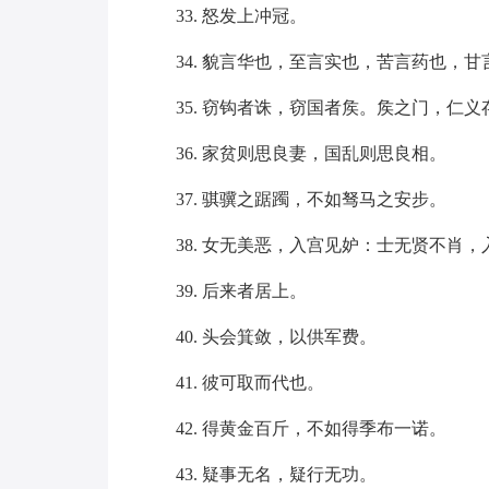
33. 怒发上冲冠。
34. 貌言华也，至言实也，苦言药也，
35. 窃钩者诛，窃国者矦。矦之门，仁义
36. 家贫则思良妻，国乱则思良相。
37. 骐骥之踞躅，不如驽马之安步。
38. 女无美恶，入宫见妒：士无贤不肖
39. 后来者居上。
40. 头会箕敛，以供军费。
41. 彼可取而代也。
42. 得黄金百斤，不如得季布一诺。
43. 疑事无名，疑行无功。