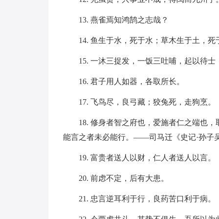
13. 燕雀焉知鸿鹄之志哉？
14. 鱼生于水，死于水；草木生于土，
15. 一沐三捉发，一饭三吐哺，起以待
16. 君子用人如器，各取所长。
17. 飞鸟尽，良弓藏；狡兔死，走狗烹。
18. 修身者智之府也，爱施者仁之端也
能言之者未必能行。——司马迁《史记·孙子
19. 富贵者送人以财，仁人者送人以言。
20. 前虑不定，后有大患。
21. 忠言逆耳利于行，良药苦口利于病。