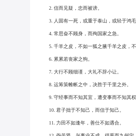
2. 信而见疑，忠而被谤。
3. 人固有一死，或重于泰山，或轻于鸿
4. 常思奋不顾身，而殉国家之急。
5. 千羊之皮，不如一狐之腋千羊之皮，
6. 累累若丧家之狗。
7. 大行不顾细谨，大礼不辞小让。
8. 运筹策帷帐之中，决胜于千里之外。
9. 守经事而不知其宜，遭变事而不知其
10. 君子拙于不知己，而信于知己。
11. 力田不如逢年，善仕不如遇合。
12. 尧虽贤，兴事业不成，得禹而九州