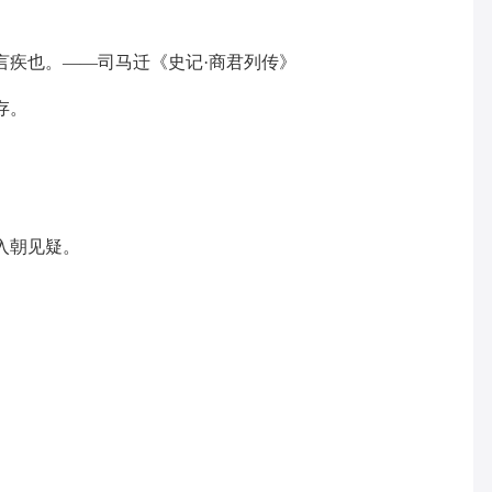
甘言疾也。——司马迁《史记·商君列传》
存。
，入朝见疑。