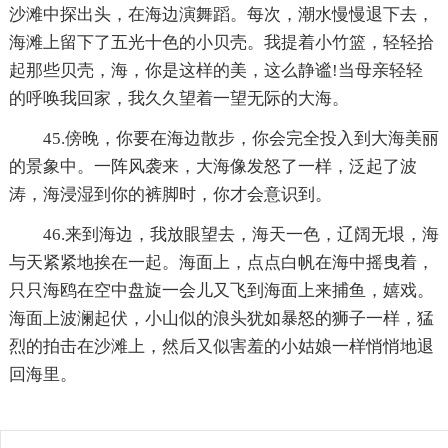
沙滩中探出头，在海边演舞蹈。每次，潮水慢慢退下去，
海滩上留下了五光十色的小贝壳。我提着小竹篮，轻轻拾
起那些贝壳，海，你是这样的美，这么静谧!当母亲轻轻
的呼唤我回家，我久久望着一望无际的大海。
45.傍晚，你要在海边散步，你会完全投入到大海美丽
的景象中。一阵风袭来，大海像发怒了一样，泛起了波
涛，海浸湿到你的裤脚时，你才会意识到。
46.来到海边，我放眼望去，海天一色，辽阔无垠，海
与天紧紧地挨在一起。海面上，点点白帆在海中摇曳着，
只只海鸥在空中盘旋一会儿又飞到海面上来捕鱼，嬉戏。
海面上波澜起伏，小山似的浪头犹如暴怒的狮子一样，猛
烈的拍击在沙滩上，然后又似害羞的小姑娘一样悄悄地退
回海里。