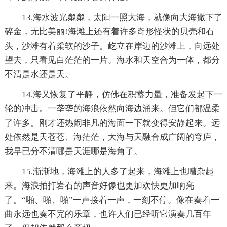
13.海水波光粼粼，太阳一照大海，就像向大海撒下了
碎金，无比美丽!海滩上还有着许多奇形怪状的贝壳和石
头，沙滩有着柔软的沙子。屹立在岸边的沙滩上，向远处
望去，只看见白茫茫的一片。海水和天空合为一体，都分
不清是水还是天。
14.海又恢复了平静，仿佛在积蓄力量，准备发起下一
轮的冲击。一垄垄的海浪依然向海边涌来。但它们都温柔
了许多。刚才还热闹非凡的海面一下就变得安静起来。远
处依然是天苍苍、海茫茫，大海与天融合成广阔的穹庐，
我早已分不清哪是天涯哪是海角了。
15.渐渐地，海滩上的人多了起来，海滩上也嘈杂起
来。海浪拍打岩石的声音好像也更加欢快更加响亮
了。“啪、啪、啪”一声接着一声，一刻不停。像在奏着一
曲永远也奏不完的乐章，也许人们已经听它演奏几百年