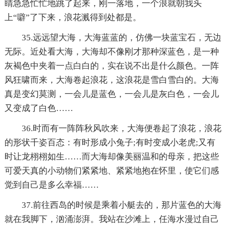
睛急急忙忙地跳了起来，刚一落地，一个浪就朝我头
上“噼”了下来，浪花溅得到处都是。
35.远远望大海，大海蓝蓝的，仿佛一块蓝宝石，无边
无际。近处看大海，大海却不像刚才那种深蓝色，是一种
灰褐色中夹着一点白白的，实在说不出是什么颜色。一阵
风狂啸而来，大海卷起浪花，这浪花是雪白雪白的。大海
真是变幻莫测，一会儿是蓝色，一会儿是灰白色，一会儿
又变成了白色……
36.时而有一阵阵秋风吹来，大海便卷起了浪花，浪花
的形状千姿百态：有时形成小兔子;有时变成小老虎;又有
时让龙栩栩如生……而大海却像美丽温和的母亲，把这些
可爱天真的小动物们紧紧地、紧紧地抱在怀里，使它们感
觉到自己是多么幸福……
37.前往西岛的时候是乘着小艇去的，那片蓝色的大海
就在我脚下，汹涌澎湃。我站在沙滩上，任海水漫过自己