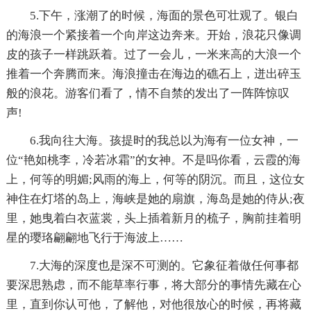
5.下午，涨潮了的时候，海面的景色可壮观了。银白
的海浪一个紧接着一个向岸这边奔来。开始，浪花只像调
皮的孩子一样跳跃着。过了一会儿，一米来高的大浪一个
推着一个奔腾而来。海浪撞击在海边的礁石上，迸出碎玉
般的浪花。游客们看了，情不自禁的发出了一阵阵惊叹
声!
6.我向往大海。孩提时的我总以为海有一位女神，一
位“艳如桃李，冷若冰霜”的女神。不是吗你看，云霞的海
上，何等的明媚;风雨的海上，何等的阴沉。而且，这位女
神住在灯塔的岛上，海峡是她的扇旗，海岛是她的侍从;夜
里，她曳着白衣蓝裳，头上插着新月的梳子，胸前挂着明
星的璎珞翩翩地飞行于海波上……
7.大海的深度也是深不可测的。它象征着做任何事都
要深思熟虑，而不能草率行事，将大部分的事情先藏在心
里，直到你认可他，了解他，对他很放心的时候，再将藏