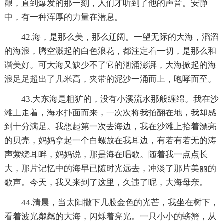
酿，直到爆发的那一刻，人们才听到了他的声音。安静
中，有一种浑厚的力量在潜息。
42.海，是那么美，那么辽阔。一望无际的大海，滔滔
的海浪，腾空溅起的白色浪花，都注定着一切，是那么和
谐美好。可大海又缺少不了它的汹涌澎湃，大海掀起的海
浪足足超出了几米高，夹带的泥沙一涌而上，咆哮而至。
43.大东海是粗犷的，没有小溪流水那般缠绵。我在沙
滩上走着，海水扑面而来，一次次将我拍翻在地，我却感
到十分满足。我想起第一次去海边，我在沙滩上拾着漂亮
的贝壳，妈妈拿起一个白螺放在我耳边，有若有若无的涛
声萦绕耳畔，妈妈说，那是海在唱歌。随着我一点点长
大，那片记忆中的海早已随时光远去，冲淡了那片美丽的
歌声。今天，我又来到了这里，久违了呢，大海母亲。
44.清晨，当太阳撒下几股金色的光芒，我坐在树下，
看着波光粼粼的大海，闪烁着亮光。一只小小的螃蟹，从