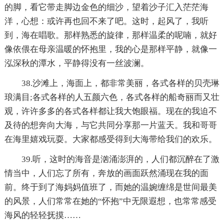
的脚，看它带走脚边金色的细沙，望着沙子汇入茫茫海
洋，心想：或许再也回不来了吧。这时，起风了，我听
到，海在唱歌。那样熟悉的旋律，那样温柔的呢喃，就好
像依偎在母亲温暖的怀抱里，我的心是那样平静，就像一
泓深秋的潭水，平静得没有一丝波澜。
38.沙滩上，海面上，都非常美丽，各式各样的贝壳琳
琅满目;各式各样的人五颜六色，各式各样的船奇丽而又壮
观，许许多多的各式各样都让我大饱眼福。现在的我迫不
及待的想奔向大海，与它共同分享那一片蓝天。我和哥哥
在海里嬉戏玩耍。大家都感受得到大海带给我们的欢乐。
39.听，这时的海音是汹涌澎湃的，人们都沉醉在了激
情当中，人们忘了所有，奔放的画面跃然涌现在我的面
前。终于到了海妈妈值班了，而她的温婉缠绵是世间最美
的风景，人们常常在她的“怀抱”中无限遐想，也常常感受
海风的轻轻抚摸……