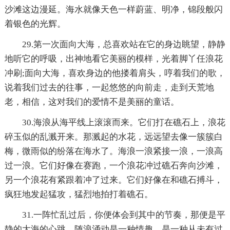
沙滩这边漫延。海水就像天色一样蔚蓝、明净，锦段般闪
着银色的光辉。
29.第一次面向大海，总喜欢站在它的身边眺望，静静
地听它的呼吸，出神地看它美丽的模样，光着脚丫任浪花
冲刷;面向大海，喜欢身边的他搂着肩头，哼着我们的歌，
说着我们过去的往事，一起悠悠的向前走，走到天荒地
老，相信，这对我们的爱情不是美丽的童话。
30.海浪从海平线上滚滚而来。它们打在礁石上，浪花
碎玉似的乱溅开来。那溅起的水花，远远望去像一簇簇白
梅，微雨似的纷落在海水了。海浪一浪紧接一浪，一浪高
过一浪。它们好像在赛跑，一个浪花冲过礁石奔向沙滩，
另一个浪花有紧跟着冲了过来。它们好像在和礁石搏斗，
疯狂地发起猛攻，猛烈地拍打着礁石。
31.一阵忙乱过后，你便体会到其中的节奏，那便是平
静的大海的心跳。随浪涌动是一种情趣，是一种从未有过