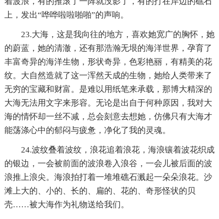
着波浪，有的推滚了一阵就没影了，有的打在岸边的礁石
上，发出“哗哗啦啦啪啪”的声响。
23.大海，这是我向往的地方，喜欢她宽广的胸怀，她
的蔚蓝，她的清澈，还有那浩瀚无垠的海洋世界，孕育了
丰富奇异的海洋生物，形状奇异，色彩艳丽，有精美的花
纹。大自然造就了这一浑然天成的生物，她给人类带来了
无穷的宝藏和财富。是难以用纸笔来承载，那博大精深的
大海无法用文字来形容。无论是出自于何种原因，我对大
海的情怀却一丝不减，总会刻意去想她，仿佛只有大海才
能荡涤心中的郁闷与疲惫，净化了我的灵魂。
24.波纹叠着波纹，浪花追着浪花，海浪镶着波花织成
的银边，一会被前面的波浪卷入浪谷，一会儿被后面的波
浪推上浪尖。海浪拍打着一堆堆礁石溅起一朵朵浪花。沙
滩上大的、小的、长的、扁的、花的、奇形怪状的贝
壳……被大海作为礼物送给我们。