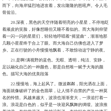
而下，向海岸猛烈地进攻着，发出隆隆的怒吼声。令人毛
骨耸沿。
20.深夜，黑色的天空伴随着明亮的小星星，不停地眨
着顽皮的笑脸，好像想睡但又睡不着似的。而大海则仰望
着一闪一闪的星星们，轻轻地哼唱着“摇篮曲”，渐渐地那
几颗小星星终于合上了眼。而大海自己仿佛也进入了梦
乡。正在行驶的小舟慢慢地飘着，不敢惊动这宁静的夜。
21.是啊!满视野的蓝色。无暇、透明，纯洁、安静，
足以融化自己的一种颜色，那是自然唯一赋予大海的颜
色。描写大海的优美段落
22.慢慢地，海上起风了。微波粼粼，阳光洒在上面，
海面就像破碎了的金色翡翠，让人情不自禁的产生一种莫
名的怜惜。风越来越大，波浪也渐渐变大，一浪追打着一
浪。浪花是白色的，似乎是一块迎风飘舞的绸缎。波浪推