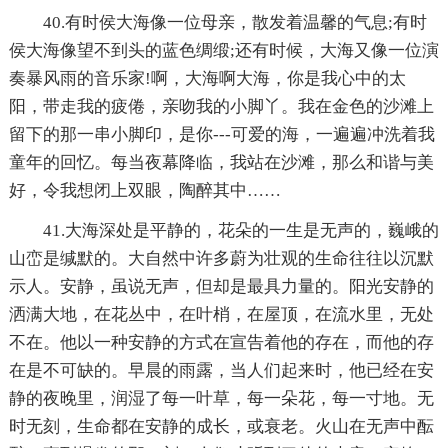
40.有时侯大海像一位母亲，散发着温馨的气息;有时
侯大海像望不到头的蓝色绸缎;还有时候，大海又像一位演
奏暴风雨的音乐家!啊，大海啊大海，你是我心中的太
阳，带走我的疲倦，亲吻我的小脚丫。我在金色的沙滩上
留下的那一串小脚印，是你---可爱的海，一遍遍冲洗着我
童年的回忆。每当夜幕降临，我站在沙滩，那么和谐与美
好，令我想闭上双眼，陶醉其中……
41.大海深处是平静的，花朵的一生是无声的，巍峨的
山峦是缄默的。大自然中许多蔚为壮观的生命往往以沉默
示人。安静，虽说无声，但却是最具力量的。阳光安静的
洒满大地，在花丛中，在叶梢，在屋顶，在流水里，无处
不在。他以一种安静的方式在宣告着他的存在，而他的存
在是不可缺的。早晨的雨露，当人们起来时，他已经在安
静的夜晚里，润湿了每一叶草，每一朵花，每一寸地。无
时无刻，生命都在安静的成长，或衰老。火山在无声中酝