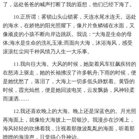
了，远处爸爸的喊声打断了我的遐想，他们已经下海了。
10.正所谓：雾锁山头山锁雾，天连水尾水连天。远处
的海水，在娇艳的阳光照耀下，像片片鱼鳞铺在水面，又
像顽皮的小孩不断向岸边跳跃。我说：“大海是生命的母
体;海水是生命的洗礼玉液;而面向大海，沐浴海风，感受
滚滚红尘间千种风情乃人生一大乐事。
11.我向往大海。大风的时候，她架着风车狂飙疾转的
在怒涛上驱走，她的长袖拂没了许多帆舟;下雨的时候，便
是她忧愁了，落泪了，大海上一切多低头静默着。黄昏的
时候，霞光灿然，便是她回波电笑，云发飘扬，风神轻柔
而潇洒……
12.我还喜欢晚上的大海。晚上还是深蓝色的。月光照
再海面上，就像给大海披上一层银沙。我漫步在沙滩上，
海风轻轻的吹拂着我，注视着那微波亃亃的海面，听着那
哗哗的海浪声，只觉得心升神诒。