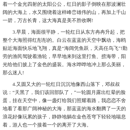
着一个金光四射的太阳公公，红日的影子倒映在那波澜壮
阔的大海上，水又围绕着这样峰峦雄伟的山，再加上千山
一碧，万古长青，这大海真是美不胜收啊!
3.早晨，海面很平静，一轮红日从东方冉冉升起，把
整个大海照得红彤彤的。白云在蓝蓝的天空中飘动，海鸥
贴近海面快乐地飞翔，真是“海阔凭鱼跃，天高任鸟飞”!勤
劳的渔民驾驶着渔轮，早早地来到这里打鱼、捞海带，阳
光给他们披上了金色的盛装。海水哗哗地冲上那么美丽，
那么迷人!
4.又圆又大的一轮红日沉沉地像西山落下，邓叔叔
说：“天黑了，我们该回部队了，”一轮圆月露出红晕的脸
蛋，挂在天空中，像一盏灯给我们照耀着路，我恋恋不舍
地看了看那广阔神秘的大海，那蓝蓝的海水翻腾了一天的
浪花好像玩累的孩子，静静地躺在金色苍穹下轻轻地喘息
着，游人也一个接着一个的离开了大海。