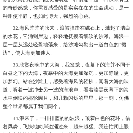
的奇妙感觉，你需要感受的是实实在在的生命跳动，是一
种即使平静，也如此博大，强烈的心跳。
32.海风阵阵的吹来，浪被撞击在礁石上，溅起了洁白
的水花，它涌到岸边，轻轻地抚摸着细软的沙滩。海浪一
层一层从远处轻盈地荡来，给沙滩勾勒出一道白色的“裙
边”，使大海更加迷人。
33.欣赏夜晚中的大海，我发觉，夜幕下的海并不同于
白昼之下的大海，夜幕中的大海更加深沉，更加静谧，更
加梦幻。站在沙滩上，感受着海风的轻拂，闻着大海的味
道，听着一波冲击另一波的海浪声，看着漆黑夜幕下的海
水中倒映的那轮圆月，和几颗闪烁的星星，那一刻，仿佛
整个世界都属于我们两个。
34.浪来了，一排排蓝的的波浪，顶着白色的花环，借
着风势，飞快地向岸边涌过来，越来越猛。我连忙闭上眼