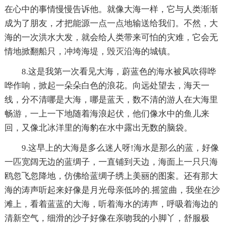
在心中的事情慢慢告诉他。就像大海一样，它与人类渐渐
成为了朋友，才把能源一点一点地输送给我们。不然，大
海的一次洪水大发，就会给人类带来可怕的灾难，它会无
情地掀翻船只，冲垮海堤，毁灭沿海的城镇。
8.这是我第一次看见大海，蔚蓝色的海水被风吹得哗
哗作响，掀起一朵朵白色的浪花。向远处望去，海天一
线，分不清哪是大海，哪是蓝天，数不清的游人在大海里
畅游，一上一下地随着海浪起伏，他们像水中的鱼儿来
回，又像北冰洋里的海豹在水中露出无数的脑袋。
9.这早上的大海是多么迷人呀!海水是那么的蓝，好像
一匹宽阔无边的蓝绸子，一直铺到天边，海面上一只只海
鸥忽飞忽降地，仿佛给蓝绸子绣上美丽的图案。还有那大
海的涛声听起来好像是月光母亲低吟的.摇篮曲，我坐在沙
滩上，看着蓝蓝的大海，听着海水的涛声，呼吸着海边的
清新空气，细滑的沙子好像在亲吻我的小脚丫，舒服极