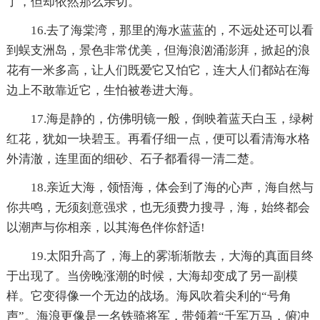
了，但却依然那么亲切。
16.去了海棠湾，那里的海水蓝蓝的，不远处还可以看
到蜈支洲岛，景色非常优美，但海浪汹涌澎湃，掀起的浪
花有一米多高，让人们既爱它又怕它，连大人们都站在海
边上不敢靠近它，生怕被卷进大海。
17.海是静的，仿佛明镜一般，倒映着蓝天白玉，绿树
红花，犹如一块碧玉。再看仔细一点，便可以看清海水格
外清澈，连里面的细砂、石子都看得一清二楚。
18.亲近大海，领悟海，体会到了海的心声，海自然与
你共鸣，无须刻意强求，也无须费力搜寻，海，始终都会
以潮声与你相亲，以其海色伴你舒适!
19.太阳升高了，海上的雾渐渐散去，大海的真面目终
于出现了。当傍晚涨潮的时候，大海却变成了另一副模
样。它变得像一个无边的战场。海风吹着尖利的“号角
声”。海浪更像是一名铁骑将军，带领着“千军万马，俯冲