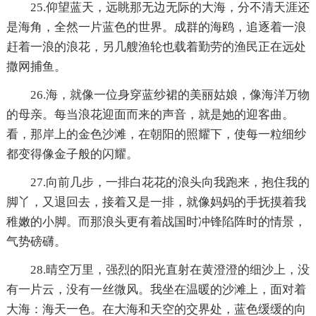
25.仰望蓝天，远眺那无边无际的大海，分不清天涯还
是海角，全然一片蓝色的世界。成群的海鸥，追逐着一浪
赶着一浪的浪花，另几艘渔轮也载着勤劳的渔民正在远处
撒网捕鱼。
26.海，就像一位身穿蓝纱裙的美丽姑娘，像海洋万物
的母亲。每当浪花迎面而来的声音，就是她的迎客曲。
看，那岸上的金色沙滩，在朝阳的照耀下，使每一粒细纱
都变得像金子般的闪耀。
27.向前几步，一排白花花的浪头向我跑来，抱住我的
脚丫，又退回去，接着又是一排，就像妈妈的手抚摸着我
稚嫩的小脚。而那浪头更有着战国时冲锋陷阵时的情景，
气势磅礴。
28.晴空万里，强烈的阳光直射在黄澄澄的细沙上，没
有一片云，没有一丝微风。我坐在温暖的沙滩上，面对着
大海：海天一色。在大海和天空的交界处，蓝色缓缓的向