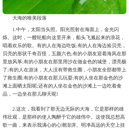
大海的唯美段落
1.中午，太阳当头照。阳光照射在海面上，金光闪
烁。这时，一艘轮船向这里开来，船头飞溅起来的浪花，
唱着欢乐的歌。有的人在海边吃饭;有的人在海边捡贝壳，
贝壳的形状千奇百怪，五颜六色;有的小朋友迎着海风在那
里放风筝;有的小朋友在那里用沙在做金色的城堡，漂亮极
了;有的人在游泳，大人没有带救生圈，小朋友全部都带上
了救生圈;有的小朋友在那儿玩耍;有的人坐在那金色的沙
滩上面晒太阳呢;还有的人坐在金色的沙滩上一边吃着食
品，一边坐在那儿聊天呢!
2.这次，我看到了那无边无际的大海，它是那样的雄
伟壮观，是那样的使人陶醉于它的雄伟中。这使我总想高
歌一曲，来表示我满心的心潮澎湃。明净高远的天空上挂