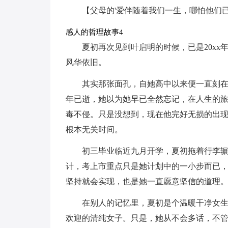
【父母的'爱伴随着我们一生，哪怕他们
感人的哲理故事4
夏初再次见到叶启明的时候，已是20x
风华依旧。
其实那张面孔，自她高中以来便一直刻
年已逝，她以为她早已全然忘记，在人生的
毒不侵。只是没想到，现在他完好无损的出
根本无关时间。
初三毕业临近九月开学，夏初拖着行李
计，考上市重点只是她计划中的一小步而已
坚持就会实现，也是她一直愿意坚信的道理
在别人的记忆里，夏初是个温暖干净女
欢迎的清纯女子。只是，她从不会多话，不