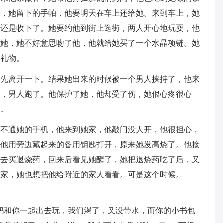
现，她留下的手帕，他要明天在车上还给她。来到车上，她
，还是收下了。她要约他到街上逛街，两人开心地玩耍，他
欢她，她不好意思吻了他，他就给她买了一个水晶项链。她
情礼物。
她先离开一下。结果她出来的时候被一个男人挟持了，他来
了，男人跑了。他保护了她，他却受了伤，她佷心疼很心
伤。
打不通她的手机，他来到她家，他敲门没人开，他很担心，
。他用旁边藏起来的备用钥匙打开，原来她发高烧了。他接
出去买退烧药，回来后看见她醒了，她把退烧药吃了后，又
老家，她也想把他给附近的家人看看。可是这个时候。
妈和你一起出去玩，我们渴了，又没带水，而你的小书包