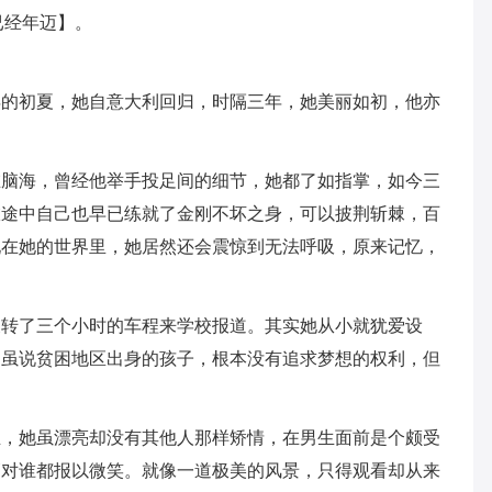
已经年迈】。
x年的初夏，她自意大利回归，时隔三年，她美丽如初，他亦
在脑海，曾经他举手投足间的细节，她都了如指掌，如今三
旅途中自己也早已练就了金刚不坏之身，可以披荆斩棘，百
现在她的世界里，她居然还会震惊到无法呼吸，原来记忆，
辗转了三个小时的车程来学校报道。其实她从小就犹爱设
，虽说贫困地区出身的孩子，根本没有追求梦想的权利，但
。
生，她虽漂亮却没有其他人那样矫情，在男生面前是个颇受
管对谁都报以微笑。就像一道极美的风景，只得观看却从来