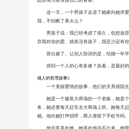
始后悔为蓉浪费自己的青春。
这一天，一个男孩子走进了她家向她求
我，不怕断了香火么？
男孩子说：我已经考虑了很久，也想放
弃我对你的爱。就算没有孩子，我至少还有
蓉出嫁了。让别人惊讶的是，结婚一年
得到一个人的心有多难？执着，是最好
感人的哲理故事2
一个美丽爱情的故事，他们的关系很陌
她是一个服装大商场的一个老板，她是
务，她还要每天赶车去大商场上班。她每天
她。他向她打声招呼，两人便留下手机号码
他非常喜欢她，她喜欢他说不出来。她