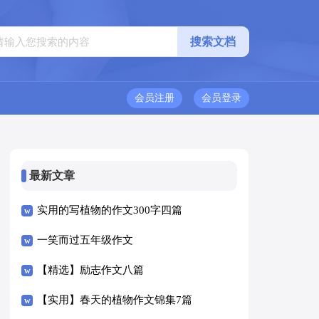
会员注册
会员登录
最新文章
实用的写植物的作文300字四篇
一笑而过五年级作文
【精选】励志作文八篇
【实用】春天的植物作文锦集7篇