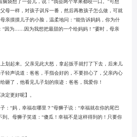
着脑袋想了一会儿，说：“我会两个苹果都咬一口。”可想
的父母一样，对孩子训斥一番，然后再教孩子怎么做，可就
母亲摸摸儿子的小脸，温柔地问：“能告诉妈妈，你为什
：“因为……因为我想把最甜的一个给妈妈！”霎时，母亲
门上划起来。父亲见此大怒，拿起扳手就打了下去，后来儿
儿子轻声说道：爸爸，手指会好的，不要担心了，父亲内心
车给砸了，他看见儿子划的痕迹：爸爸，我爱你！
做决定更好呢】。
子：“妈，幸福在哪里？”母狮子说：“幸福就在你的尾巴
不到。母狮子笑道：“傻瓜！幸福不是这样得到的！只要你