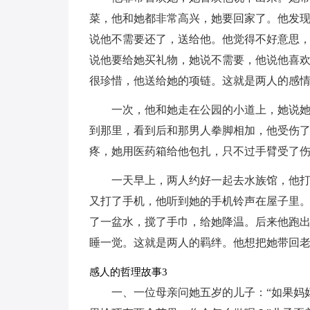
菜，他和她都非常高兴，她要回家了。他发
说他不需要还了，送给他。他觉得不好意思
说他要给她买礼物，她说不需要，他说他喜
很珍惜，他送给她的项链。这就是两人的感
一次，他和她走在公园的小道上，她说
到那里，看到后和那男人拳脚相加，他受伤
疼，她用医药箱给他包扎，只不过手臂受了
一天早上，两人约好一起去水族馆，他
又打了手机，他听到她的手机铃声在屋子里
了一盆水，搅了手巾，给她降温。后来他跑
睡一觉。这就是两人的羁绊。他想把她带回
感人的哲理故事3
一、一位母亲问她五岁的儿子：“如果妈