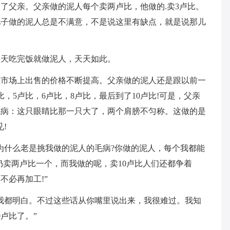
了父亲。父亲做的泥人每个卖两卢比，他做的.卖3卢比。
儿子做的泥人总是不满意，不是说这里有缺点，就是说那儿
每天吃完饭就做泥人，天天如此。
在市场上出售的价格不断提高。父亲做的泥人还是跟以前一
，5卢比，6卢比，8卢比，最后到了10卢比!可是，父亲
毛病：这只眼睛比那一只大了，两个肩膀不匀称。这做的是
!
为什么老是挑我做的泥人的毛病?你做的泥人，每个我都能
仍卖两卢比一个，而我做的呢，卖10卢比人们还都争着
不必再加工!”
我都明白。不过这些话从你嘴里说出来，我很难过。我知
卢比了。”