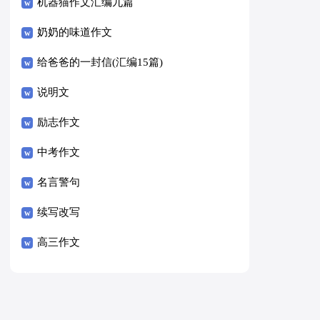
8篇）
机器猫作文汇编九篇
奶奶的味道作文
给爸爸的一封信(汇编15篇)
说明文
励志作文
中考作文
名言警句
续写改写
高三作文