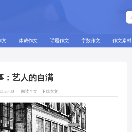
作文
体裁作文
话题作文
字数作文
作文素材
事：艺人的自满
3:20:38
阅读全文
下载本文