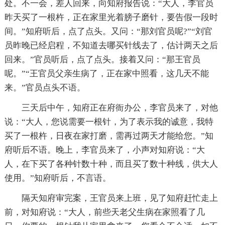
处。不一会，差人回来，向知府报告说：“大人，李官员
昨天买了一根杵，正在家里光着膀子磨针，要告假一段时
间。”知府听后，点了点头。又问：“那刘官员呢?”“刘官
员昨晚已经启程，不知道去哪买针线去了，估计两天之后
回来。”官员听后，点了点头。接着又问：“那王官员
呢。”“王官员父亲生病了，正在家中照看，这几天不能
来。”官员点头不语。
三天后中午，知府正在府衙办公，李官员来了，对他
说：“大人，您说需要一根针，为了表示我的诚意，我特
买了一根杵，日夜在家打磨，需再过两天才能给您。”知
府听后不语。晚上，李官员来了，小声对知府说：“大
人，在下买了各种针数十种，而且买了数十种线，供大人
使用。”知府听后，不言语。
隔天知府审完案，王官员来上班，见了知府赶忙走上
前，对知府说：“大人，前些天老父生病在家照看了几