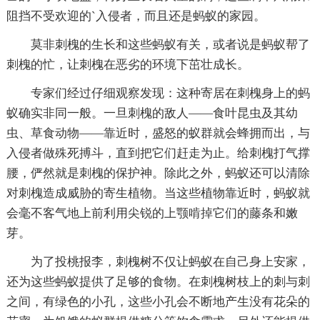
阻挡不受欢迎的`入侵者，而且还是蚂蚁的家园。
莫非刺槐的生长和这些蚂蚁有关，或者说是蚂蚁帮了
刺槐的忙，让刺槐在恶劣的环境下茁壮成长。
专家们经过仔细观察发现：这种寄居在刺槐身上的蚂
蚁确实非同一般。一旦刺槐的敌人——食叶昆虫及其幼
虫、草食动物——靠近时，盛怒的蚁群就会蜂拥而出，与
入侵者做殊死搏斗，直到把它们赶走为止。给刺槐打气撑
腰，俨然就是刺槐的保护神。除此之外，蚂蚁还可以清除
对刺槐造成威胁的寄生植物。当这些植物靠近时，蚂蚁就
会毫不客气地上前利用尖锐的上颚啃掉它们的藤条和嫩
芽。
为了投桃报李，刺槐树不仅让蚂蚁在自己身上安家，
还为这些蚂蚁提供了足够的食物。在刺槐树枝上的刺与刺
之间，有绿色的小孔，这些小孔会不断地产生没有花朵的