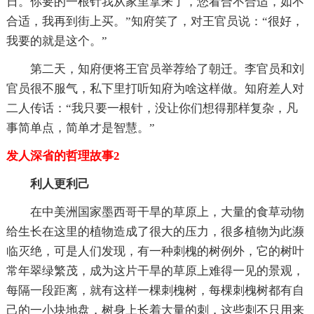
日。你要的一根针我从家里拿来了，您看合不合适，如不
合适，我再到街上买。”知府笑了，对王官员说：“很好，
我要的就是这个。”
第二天，知府便将王官员举荐给了朝迁。李官员和刘
官员很不服气，私下里打听知府为啥这样做。知府差人对
二人传话：“我只要一根针，没让你们想得那样复杂，凡
事简单点，简单才是智慧。”
发人深省的哲理故事2
利人更利己
在中美洲国家墨西哥干旱的草原上，大量的食草动物
给生长在这里的植物造成了很大的压力，很多植物为此濒
临灭绝，可是人们发现，有一种刺槐的树例外，它的树叶
常年翠绿繁茂，成为这片干旱的草原上难得一见的景观，
每隔一段距离，就有这样一棵刺槐树，每棵刺槐树都有自
己的一小块地盘，树身上长着大量的刺，这些刺不只用来