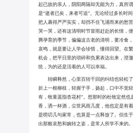
起已故的亲人，阴阳两隔却无能为力，真所谓
是“逝者已矣，来者可追”。无论经过多长时
把人裹得严严实实，却挡不住飞涌而来的愁
哭一哭，还有这清明时节冒雨赶赴的长情，
腾孕育的季节，偏偏这古老的清明，要冷食
哀鸣，就是要让人学会珍惜，懂得回望。在
机会，把平日里的琐碎和负累表达出来，澄
统，为的还是活着的人可以幸福。
转瞬释然，心里百转千回的纠结也轻松
折上一根柳枝，轻握于手，扬起，口中不觉轻
有，牧童遥指杏花村”。想那时的杜牧定然也
香，洒一杯酒，尘世风雨几度，他也定是有
是唠叨几句家常，也算是一点释放了。但生
出那般哀愁和婉转之姿，是常人所学不来的