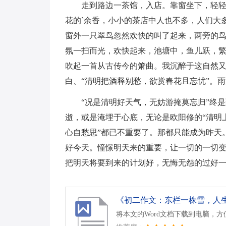
走到路边一茶馆，入店。靠窗坐下，轻
花的`余香，小小的茶店中人也不多，人们大
窗外一只翠鸟忽然欢快的叫了起来，两旁的
氛一扫而光，欢快起来，池塘中，鱼儿跃，
吹起一首从古传今的箫曲。我沉醉于这自然
白、“清明把酒释别愁，欲赏春花且忘忧”。
“况是清明好天气，无妨游掩莫忘归”终
逝，或是淹埋于心底，无论是欧阳修的“清明
心自愁思”都已不重要了。那都只能成为昨天
好今天。憧憬明天来的重要，让一切的一切
把明天将要到来的计划好，无悔无怨的过好
《初二作文：东栏一株雪，人生几
将本文的Word文档下载到电脑，