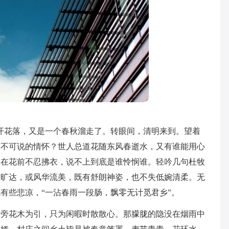
开花落，又是一个春秋溜走了。转眼间，清明来到。望着
又不可说的情怀？世人总道花随东风春逝水，又有谁能用心
人在花前不忍拂衣，说不上到底是谁怜悯谁。轻吟几句杜牧
放旷达，或风华流美，既有舒朗神姿，也不失低婉清柔。无
有些悲凉，“一沾春雨一段肠，飘零无计觅君乡”。
路旁花木为引，只为闲暇时散散心。那朦胧的隐没在烟雨中