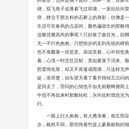
的春景，也终是摘下面纱，回眸一笑，百媚
绕，双飞燕子追逐着飞过荷塘，一派欣欣向
帘，静立于那古朴的石桥上的身影，仿佛是
生活可在春风的点染间，颜色偏就生的那般
这般优雅高尚的事呢？只好敛了敛目光，抬
无一不行色匆匆。只想快步的走到先祖的碑
也不免啜着一丝笑意。虽说笑着，心中却也
着，心境一时悲壮沉郁，竟似要落下泪来。
腔柔情化骨，却又不肯凝成雨滴，只这样无
徒，添苦楚，抬头望天看了看开阔却又沉闷
是回去了，苦闷的心情也不似先前般蜂拥而
中也不再似来时那般轻松，兴许此时我也沦
行。
一路上行人匆匆，有人携亲眷，相互照
步，截然不同，那些挎着竹篮上蒙着粗制的