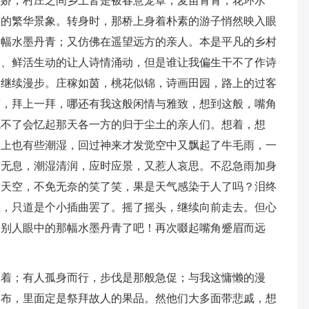
生娇，村庄之间乡土皆是被春意笼罩，麦苗青青，花环水
荣的繁华景象。转身时，那桥上身着朴素的游子悄然映入眼
一幅水墨丹青；又仿佛在遥望远方的亲人。本是平凡的乡村
俏、鲜活生动的让人诗情涌动，但是谁让我偏生干不了作诗
脚继续漫步。庄稼如茵，桃花似锦，诗画田园，路上的过客
前，拜上一拜，哪还有我这般闲情与雅致，想到这般，嘴角
免不了会忆起那天各一方的归于尘土的亲人们。想着，想
脸上也有些潮湿，回过神来才发觉空中又飘起了牛毛雨，一
声无息，潮湿清润，应时应景，又惹人哀思。不忍急雨加身
的天空，不免无奈的笑了笑，果是天气感染于人了吗？泪终
上，只道是个小插曲罢了。摇了摇头，继续向前走去。但心
为别人眼中的那幅水墨丹青了吧！再次啜起嘴角蹙眉而远
应着；有人孤身而行，步伐是那般急促；与我这慵懒的漫
细布，里面定是祭拜故人的果品。然他们大多面带悲戚，想