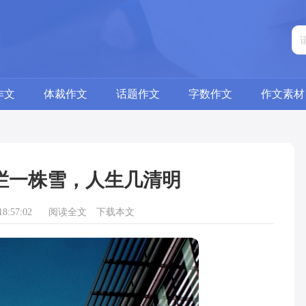
作文
体裁作文
话题作文
字数作文
作文素材
栏一株雪，人生几清明
8:57:02
阅读全文
下载本文