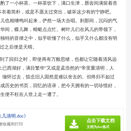
轻酌了一小杯茶。一杯茶饮下，满口生津，唇齿间满留着杏
多衣着简朴，或是不愿太过突出，破坏这少有的宁静吧。
鸟儿也相继鸣叫起来，俨然一场大合唱。刹那间，沉闷的气
繁华间，蝶儿舞，蜻蜓点点忙。树叶儿们在风儿的带领下，
又独特的音律之中，似乎听懂了什么，似乎又什么都没有明
雨过之后便是天晴。
是到了回归之时，即使再有万般思绪，也都让它随着清风远
上已西湖好，满目繁华”又或是孟浩然的“帝里重清明，人
。缅怀过去，惦念旧人固然是难以舍去的。但终归不如过
变成历史的书页，回忆的语录，把今天拥有的一切珍惜好，
一生便不枉在人世上走一遭了。
清明.doc》
点击下载文档
方便收藏和打印
文档为doc格式