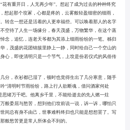
“花有重开日，人无再少年”。想起了成为过去的种种终究
间，想起那个坟冢，心都是疼的，云雾般轻盈细密的细雨，
苦。转念一想还是活着的人更幸福些。可以唤着那人的名字
便不空待了人生一场缘分，春天茂盛，万物繁华，在这个蒸
，悼念，追忆，连老天爷都为其添上细雨纷纷的一笔。秭归
繁华，茂盛的花团锦簇里静上一静，同时给自己一个空山的
澈身心，即使清明只是一个节气，上坟是份若仪式的风俗传
了几分，衣衫都已湿了，顿时也觉得生出了几分寒意，随手
吟“清明时节雨纷纷，路上行人欲断魂，借问酒家何处
是思绪万千吧。他离乡千里，不能给逝去的先人燃一炷
着万般委屈与愁苦，想到他们坟前说一说，诉一诉，哪怕只
于世间总有身不由己，世事难料终归也只能是想想罢了。写
。那般愁苦更是常人所体会不到的。