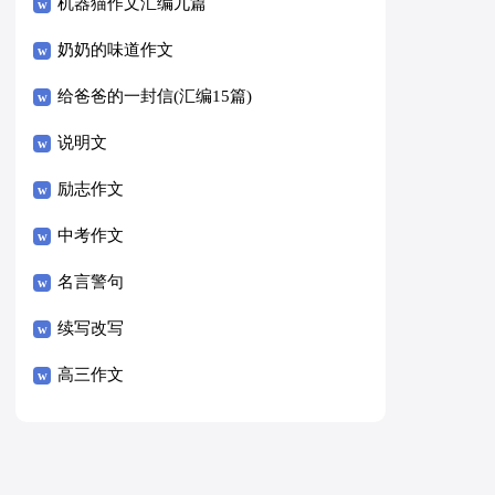
8篇）
机器猫作文汇编九篇
奶奶的味道作文
给爸爸的一封信(汇编15篇)
说明文
励志作文
中考作文
名言警句
续写改写
高三作文