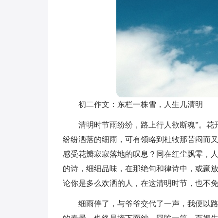
初二作文：东栏一株雪，人生几清明
清明时节雨纷纷，路上行人欲断魂”。花
纷纷洒落的细雨，可有领略到杜牧那苦闷而
感受花瓣寂寂落地的叹息？同在红尘飘零，
的诗，细细品味，在那绝句和律诗中，或豪
论你是多么欢洒的人，在这清明时节，也不免
细雨停了，与爷爷交代了一声，我便以