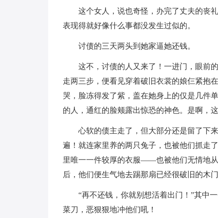
这个女人，说也奇怪，办完了丈夫的丧
表现得就好像什么事都没发生过似的。
讨债的三天两头到她家逼她还钱。
这不，讨债的人又来了！一进门，眼前
走两三步，便看见穿着破旧衣裳的娘仨紧抱
哭，脸冻得发了紫，盖在她身上的仅是几件
的人，通红的脸颊露出惊恐的神色。是啊，
心软的债主走了，但大部分还是留了下
遍！就连家里养的两只兔子，也被他们抓走
里唯一一件较厚的衣服——也被他们无情地
后，他们便生气地去踢那扇已经很破旧的木
“再不还钱，你就别想活着出门！”其中
菜刀，恶狠狠地冲他们吼！