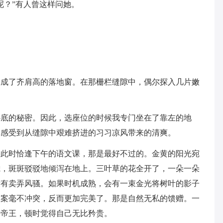
呢？”有人曾这样问她。
换成了齐肩高的落地窗。在那栅栏缝隙中，偶尔探入几片嫩
心底的秘密。因此，选座位的时候我专门坐在了靠左的地
，感受到从缝隙中艰难挤进的习习凉风带来的清爽。
果此时恰逢下午的语文课，那是最好不过的。金黄的阳光宛
滤，斑斑驳驳地倾泻在地上。三叶草的花全开了，一朵一朵
没有卖弄风骚。如果时机成熟，会有一束金光将树叶的影子
图案毫不冲突，反而更加完美了。那是自然无私的馈赠。一
的帝王，顿时觉得自己无比矜贵。