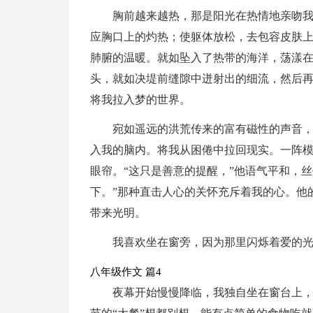
胸前越来越热，那是阳光在热情地亲吻
应胸口上的灼热；使躯体放松，去包容皮肤
肺腑的温暖。就如坠入了热带的海洋，荡漾
头，就如决堤前缝隙中迸射出的细流，然后
将我拉入梦的世界。
宛如遥远的洪荒传来的富有磁性的声音
入我的脑内。将我从困倦中拉回现实。一阵
眼帘。“这只是善意的提醒，”他语气平和，
下。”那种直击人心的关怀充斥着我的心。他
带来光明。
我喜欢坐在窗旁，因为那里闪烁着爱的
八年级作文 篇4
夜幕开始慢慢降临，我独自坐在窗台上