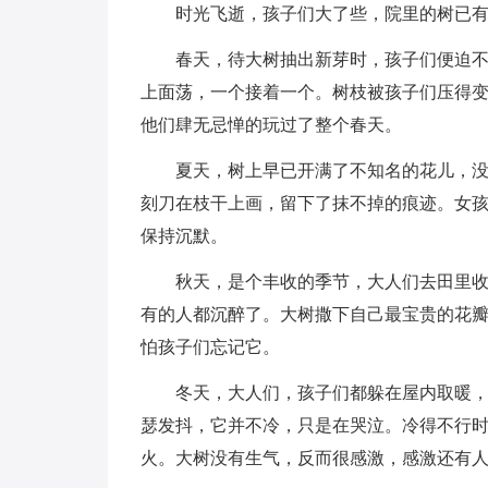
时光飞逝，孩子们大了些，院里的树已
春天，待大树抽出新芽时，孩子们便迫
上面荡，一个接着一个。树枝被孩子们压得
他们肆无忌惮的玩过了整个春天。
夏天，树上早已开满了不知名的花儿，
刻刀在枝干上画，留下了抹不掉的痕迹。女
保持沉默。
秋天，是个丰收的季节，大人们去田里
有的人都沉醉了。大树撒下自己最宝贵的花
怕孩子们忘记它。
冬天，大人们，孩子们都躲在屋内取暖
瑟发抖，它并不冷，只是在哭泣。冷得不行
火。大树没有生气，反而很感激，感激还有