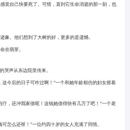
它感觉自己快要死了。可惜，直到它生命消逝的那一刻，也
命迹象。他们想到了大树的好，更多的是遗憾。
生命在萌芽。
惨的哭声从东边院里传来。
，这今后的日子可咋过啊！”一个和她年龄相仿的妇女摇着
治疗，还冲我家借呢！这钱她借得快有几万了吧！”一个老
钱可怎么还呀！”一位约四十岁的女人充满了同情。