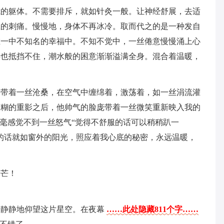
我的躯体。不需要排斥，就如针灸一般。让神经舒展，去适
上的刺痛。慢慢地，身体不再冰冷。取而代之的是一种发自
在一中不知名的幸福中。不知不觉中，一丝倦意慢慢涌上心
再也抵挡不住，潮水般的困意渐渐溢满全身。混合着温暖，
，带着一丝沧桑，在空气中缠绵着，激荡着，如一丝涓流灌
模糊的重影之后，他帅气的脸庞带着一丝微笑重新映入我的
丝毫感觉不到一丝怒气“觉得不舒服的话可以稍稍趴一
的话就如窗外的阳光，照应着我心底的秘密，永远温暖，
光芒！
，静静地仰望这片星空。在夜幕
……此处隐藏811个字……