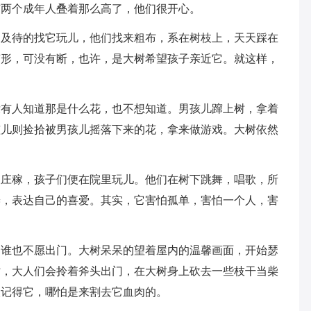
有两个成年人叠着那么高了，他们很开心。
不及待的找它玩儿，他们找来粗布，系在树枝上，天天踩在
变形，可没有断，也许，是大树希望孩子亲近它。就这样，
没有人知道那是什么花，也不想知道。男孩儿蹿上树，拿着
孩儿则捡拾被男孩儿摇落下来的花，拿来做游戏。大树依然
收庄稼，孩子们便在院里玩儿。他们在树下跳舞，唱歌，所
瓣，表达自己的喜爱。其实，它害怕孤单，害怕一个人，害
，谁也不愿出门。大树呆呆的望着屋内的温馨画面，开始瑟
时，大人们会拎着斧头出门，在大树身上砍去一些枝干当柴
人记得它，哪怕是来割去它血肉的。