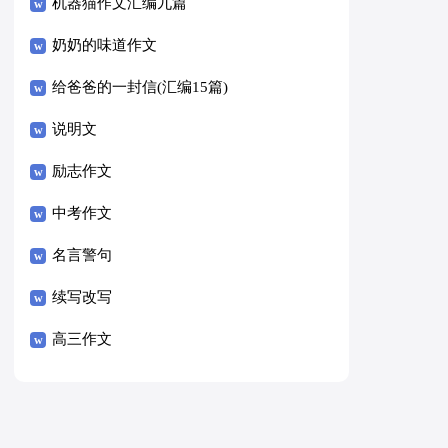
8篇）
机器猫作文汇编九篇
奶奶的味道作文
给爸爸的一封信(汇编15篇)
说明文
励志作文
中考作文
名言警句
续写改写
高三作文