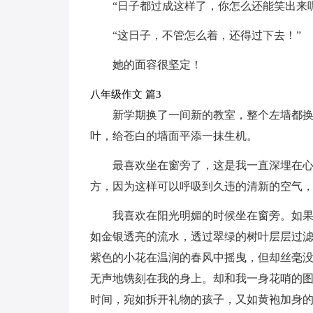
“日子都过成这样了，你怎么还能笑出来
“这日子，不管怎么着，还得过下去！”
她的面容很坚定！
八年级作文 篇3
新学期换了一间新的教室，整个左墙都
叶，给苍白的墙面平添一抹生机。
最喜欢坐在窗旁了，这是我一直深埋在
方，因为这样可以呼吸到久违的清新的空气
我喜欢在阳光明媚的时候坐在窗旁。如
如金银透亮的流水，透过翠绿的树叶层层过
紫色的小花在温润的春风中摇曳，但却丝毫
无声地镌刻在我的身上。却和我一身花哨的
时间，宛如拆开礼物的孩子，又如黄袍加身