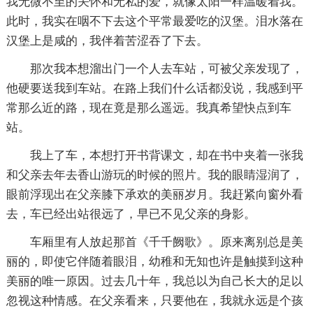
我无微不至的关怀和无私的爱，就像太阳一样温暖着我。
此时，我实在咽不下去这个平常最爱吃的汉堡。泪水落在
汉堡上是咸的，我伴着苦涩吞了下去。
那次我本想溜出门一个人去车站，可被父亲发现了，
他硬要送我到车站。在路上我们什么话都没说，我感到平
常那么近的路，现在竟是那么遥远。我真希望快点到车
站。
我上了车，本想打开书背课文，却在书中夹着一张我
和父亲去年去香山游玩的时候的照片。我的眼睛湿润了，
眼前浮现出在父亲膝下承欢的美丽岁月。我赶紧向窗外看
去，车已经出站很远了，早已不见父亲的身影。
车厢里有人放起那首《千千阙歌》。原来离别总是美
丽的，即使它伴随着眼泪，幼稚和无知也许是触摸到这种
美丽的唯一原因。过去几十年，我总以为自己长大的足以
忽视这种情感。在父亲看来，只要他在，我就永远是个孩