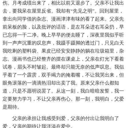
伤。月考成绩出来了，相比以前又退步了。父亲不让我出
去，要我呆在屋里反省。我却有“先见之明”。回到屋里，
拿出向同学借的杂志、漫画津津有味的看了起来。父亲先
前呆板的脸，以及批评的话语，是左耳朵进右耳朵扔，早
已忘得一干二净。晚上早早的便去睡了，深夜里我似乎听
到一声声沉重的叹息声，我蹑手蹑脚的透过门，只见白天
我吃剩的塑料袋、果皮已经安安静静的躺在垃圾箱里，杂
志、漫画书也已经整齐的摆在课桌上，父亲在灯光下看着
试卷，眉头不时皱起。最终却只能无奈的低声叹息。我似
乎着了一个霹雳，双手竭力的掩着嘴，不让我哭出来，但
眼角滚落的一滴滴热泪却出卖了我。原来父亲什么都知
道，只是不愿明说罢了。从这一刻，我白暗暗发誓，我一
定要努力学习，不让父亲再伤心。那一刻，我明白，父爱
是期待。
父亲的承担让我感受到爱，父亲的付出让我明白了
爱，父亲的期待让我洋溢在爱中。