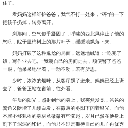
住了。
看妈妈这样维护爸爸，我气不打一处来，“砰”的一下
把筷子扔掉，转身离开。
刹那间，空气似乎凝固了，呼啸的西北风停止了他的
怒吼，院子里柿树上的那片叶子，缓缓地飘落下来。
妈妈打破了这种尴尬的局面，远远地喊道：“吃完了
饭，写作业去吧。”我朝自己的房间走去，顺便瞥了爸爸
一眼，他呆呆地坐着，一动不动，若有所思。
少时，浓浓的烟味，从客厅飘了进来。妈妈已经上班
去了，爸爸正站在窗前，往外看。
午后的阳光，照射到他的身上，我突然发觉，爸爸的
鬓角又陡增了几缕白发，在微薄的冬阳下闪着银光。而他
本就不够魁梧的身材竟微微有些驼起，岁月已然在他身上
刻下了深深的印记，而他只不过是期待自己的儿子再优秀