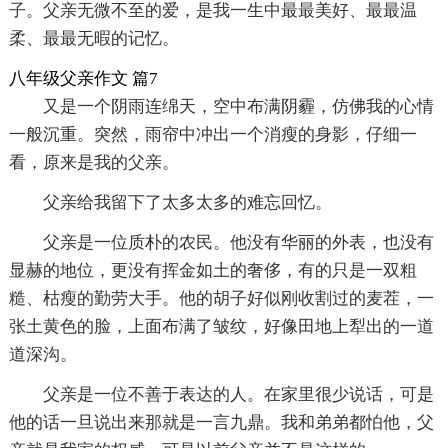
子。父亲无微不至的爱，是我一生中最最美好、最最温
柔、最最无暇的记忆。
八年级父亲作文 篇7
又是一个阴雨连绵天，空中布满阴霾，仿佛我的心情
一般沉重。突然，雨帘中冲出一个消瘦的身影，仔细一
看，原来是我的父亲。
父亲给我留下了太多太多的难忘回忆。
父亲是一位质朴的农民。他没有华丽的外表，也没有
显赫的地位，更没有挥金如土的奢侈，有的只是一双粗
糙、枯瘦的勤劳大手。他的胡子好似刚收割过的麦茬，一
张土黄色的脸，上面布满了皱纹，好像田地上犁出的一道
道深沟。
父亲是一位不善于表达的人。在家里很少说话，可是
他的话一旦说出来那就是一言九鼎。我和弟弟都怕他，父