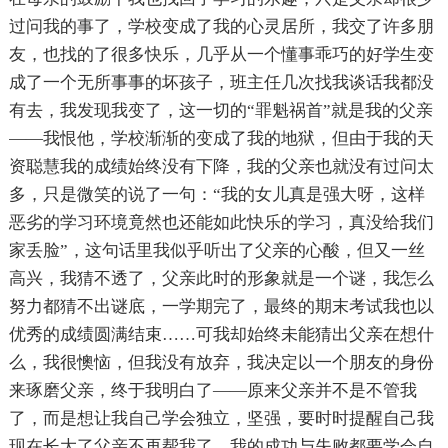
过问我的事了，学校变成了我的心灵居所，我交了许多朋
友，也找的了很多快乐，几乎从一个懂事乖巧的好学生变
成了一个无所事事的坏孩子，班主任几次找我谈话我都没
有去，我发现我变了，这一切的“罪魁祸首”就是我的父亲
——我恨他，学校渐渐的变成了我的地狱，但由于我的天
资聪慧我的成绩始终没有下降，我的父亲也就没有过问太
多，只是微笑的说了一句：“我的女儿真是强大呀，这样
恶劣的学习环境竟然也还能如此快乐的学习，真没给我们
家丢脸”，这句话里我似乎听出了父亲的心酸，但又一丝
高兴，我猜不透了，父亲此时的形象就是一个谜，我怎么
努力都猜不出谜底，一学期完了，最终的期末考试我也以
优秀的成绩圆满结束……可我却始终未能猜出父亲在想什
么，我很懊恼，但我没有放弃，我决定以一个朋友的身份
来琢磨父亲，终于我明白了——原来父亲并不是不管我
了，而是想让我自己学会独立，坚强，要时时提醒自己我
现在长大了父亲不再帮我了，我的成功与失败都要学会自