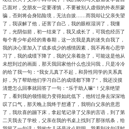
己面对，交朋友一定要谨慎，不要被别人虚假的外表所蒙
骗，否则将会身陷险境，无法自拔……而我却让父亲失望
了，我误解了他，还害了自己，我的眼框湿润了，我懂
了，光阴似箭，初一结束了，我又成长了，可我也经历了
每个青少年必经的青春期，这一次我是真的迷失自我了，
我的决心里加入了或多或少的感情因素，我不再有心思学
习了，我的成绩下降了，我的父亲着急了，可能这是他从
未想到过的画面，那天我回家他什么也没问我，只是冷冷
的给了我一句：“我女儿真了不起，和异性同学的关系真
好，为了帮助他们学习自己的成绩都下降了”，我还没摸
清楚怎么回事就回答了一句：“乐于助人嘛”！父亲绝望
了，看到我的领悟能力变得如此低下，他转过身去深深地
叹了口气，那天晚上我终于想通了，我明白父亲的意思
了，我欣喜的蹦下床，拿起笔记录了父亲的言语，到了第
二天我去了学校，父亲在我的书桌上找到了那张纸条，给
我留了一句话：我的女儿还是这么聪明，我看到这句话时