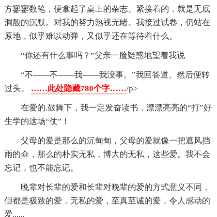
方寥寥数笔，便拿起了桌上的杂志。紧接着的，就是无底
洞般的沉默。对我的努力熟视无睹。我接过试卷，仍站在
原地，似乎难以动弹，又似乎还在等待着什么。
“你还有什么事吗？”父亲一脸疑惑地望着我说
“不——不——我——我没事。”我回答道。然后便转
过头。
……此处隐藏780个字……
/p>
在爱的.鼓舞下，我一定发奋读书，漂漂亮亮的“打”好
生学的这场“仗”！
父母的爱是那么的沉甸甸，父母的爱就像一把遮风挡
雨的伞，那么的朴实无私，博大的无私，这些爱。我不会
忘记，也不能忘记。
晚辈对长辈的爱和长辈对晚辈的爱的方式意义不同，
但都是极致的爱，无私的爱，至真至诚的爱，令人感动的
爱......