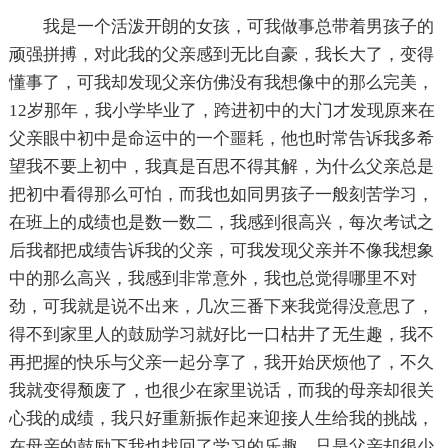
我是一个活泼开朗的女孩，可我做事总带着男孩子的
顽强拼搏，对此我的父亲感到无比自豪，我长大了，变得
懂事了，可我却发现父亲仿佛没有我想像中的那么完美，
12岁那年，我小学毕业了，跨进初中的大门才发现原来在
父亲眼中初中是命运中的一个噩耗，他也时常告诉我多希
望我不要上初中，我真是百思不得其解，为什么父亲总是
把初中看得那么可怕，而我也如同男孩子一般刻苦学习，
在班上的成绩也是数一数二，我感到很高兴，每次考试之
后我都把成绩告诉我的父亲，可我发现父亲并不像我想象
中的那么高兴，我感到非常意外，我也总觉得哪里不对
劲，可我就是说不出来，几次三番下来我觉得没意思了，
得不到家里人的鼓励学习就好比一口枯井了无生趣，我不
再把握的快乐与父亲一起分享了，我开始厌烦他了，不久
我就变得颓废了，也很少在家里说话，而我的母亲却很关
心我的成绩，我只好重新振作起来迎接人生给我的挑战，
在母亲的鼓励下我也找回了学习的乐趣，只是父亲却很少