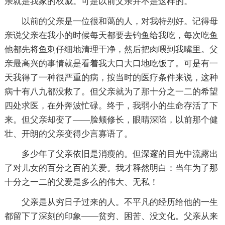
亲就是我家的权威。可是以前父亲并不是这样的。
以前的父亲是一位很和蔼的人，对我特别好。记得母
亲说父亲在我小的时候每天都要去钓鱼给我吃，每次吃鱼
他都先将鱼刺仔细地清理干净，然后把肉喂到我嘴里。父
亲最高兴的事情就是看着我大口大口地吃饭了。可是有一
天我得了一种很严重的病，按当时的医疗条件来说，这种
病十有八九都没救了。但父亲就为了那十分之一二的希望
四处求医，在外奔波忙碌。终于，我弱小的生命存活了下
来。但父亲却变了——脸颊修长，眼睛深陷，以前那个健
壮、开朗的父亲变得少言寡语了。
多少年了父亲依旧是消瘦的。但深邃的目光中流露出
了对儿女的百分之百的关爱。我才释然明白：当年为了那
十分之一二的父爱是多么的伟大、无私！
父亲是从穷日子过来的人。不平凡的经历给他的一生
都留下了深刻的印象——贫穷、困苦、没文化。父亲从来