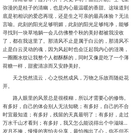
弥漫的是桂子的清幽，也是内心最温暖的香甜。这味道到
底是初相识的爱恋再现，还是生之可亲的最高体验？无法
言喻。此刻的阳光足够明媚，此刻的阳光足够纯净，能够
寻找到一块草地躺一会儿仿佛整个秋的美好都被我没收
了，都在我这里了。那清风不止是属于白云的，那清风不
止是白云灵动的魂，因为风起时也会泛起我内心的涟漪，
一圈圈水纹让我整个人都酥酥的，同时又像是吃了一个薄
荷糖一样，甜蜜清凉而又安静美好。
天之悦然流云，心之悦然成风，万物之乐故而随处花
开。
路人眼里的风景总是很模糊，所以才需要心的修饰。
有多好，自己的体会别人无法知晓；有多好，自己的不合
时宜最知道；有多好，残留的天真最明了；有多好，走过
万水千山才看到；有多好，我又怎么能说得出个中滋味...
岁月不掩，慢慢的害怕去分享，最怕掏出了心，你不但不