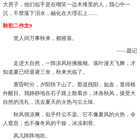
大房子，他们似乎是在嘲笑一边木堆里的人，我心中一
沉，不禁落下泪水，融化在大理石上……
秋初二作文9
觉人间万事秋来，都摇落。
——题记
走进大自然，一阵凉风轻拂脸颊。落叶漫天飞舞，才
知道夏已经退避三舍，秋来光临了。
黄昏时分，夕阳快下山了。那道残阳，如血，显得格
外醒目。我静静地在石子路上散着步，沐洛秋风，接受大
自然的洗礼，洗去夏天的火热与尘土味。
秋风很凉爽，似乎纤尘不染。它不像夏风的火热，令
人窒息；也不像冬风的干燥，冰冻刺骨。
风儿阵阵地吹。