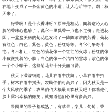
在地上变成了一条金黄色的小道，让人心旷神怡。啊！秋
天来了。
好香啊！是什么香味呀？原来是桂花，闻着这沁人心
脾的香味心也醉了，说它十里飘香一点也不过份；走进花
园，一盆盆美丽的菊花也发出了一阵阵浓浓的芳香，菊花
有红色，白色，紫色，黄色，粉红等等。各它们争奇斗
艳，各不相让：红色的菊花像一个红红的火球；粉红的像
小孩微笑着的小脸；白色的像一个洁白的雪球；紫色的像
一个个小帽子，这些菊花都十分美丽可爱。
秋天下濛濛细雨，花儿在雨中跳舞，小草在雨中招
手，树木在雨中摇头。农民伯伯可高兴了，因为秋天是一
个大风收的季节，农民伯伯大概最喜欢秋天吧！你瞧他们
脸上露出幸福的微笑，就知道他们心里有多高兴。
果园里的果子都成熟了，有苹果，梨儿，葡萄，香