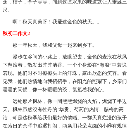
蕉，桔子，李子等等，闻到这些水果的味道就让人垂涎三
尺。
啊！秋天真美呀！我爱这金色的秋天。。
秋初二作文2
那一年秋天，我和父母一起来到乡下。
漫步在乡间的小路上，放眼望去，金色的麦浪在秋风
下翻滚着，散发出阵阵清香。一个个身影在“海浪”中若隐
若现。他们时不时擦擦头上的汗珠，露出欣慰的笑容。看
见我，他们热情地向我招招手，在阳光的照耀下，乡亲们
暖暖的问候，像一杯暖暖的茶，氤氲着我的心。
远处那片枫林，像一团熊熊燃烧的火焰，燃烧了半边
天。枫林虽然没有牡丹的`华贵、芍药的热情、腊梅的高
洁，却是这秋季给我们最好的馈赠。一群天真烂漫的孩子
在落日的余晖中追逐打闹，两条用花朵点缀的小辫有规律