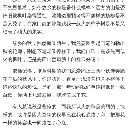
不禁思量着，如今故乡的秋是番什么模样？远方的山是否
依旧被枫叶染得通红，池塘边那颗老得不像样的杨柳是不
是又秃了，而家门前的那颗跟我一般大的柿子树是不是又
结满了硕大的果实。
故乡的秋，熟悉而又陌生，我竟妄图拿起画笔勾勒出
秋的轮廓，刚想下笔却又停住了，我问自己，是该先画似
火的枫叶，还是先画山峦肩膀上的祥云好呢？
依稀记得，孩童时期的我们总爱约上三两小伙伴奔跑
在午后的秋风里，你追我赶，直至汗流浃背也舍不得停下
追逐快乐的步伐。是的，那时年幼的我们单纯得像是一张
白纸，你洒上几滴彩墨，我就笑成了花。
有人总说秋是悲凉的，而我所认为的秋是美丽的，快
乐的。或许是因为童年的秋早已在我心底烙了印，把那花
一样的笑容也一同烙在了心底。