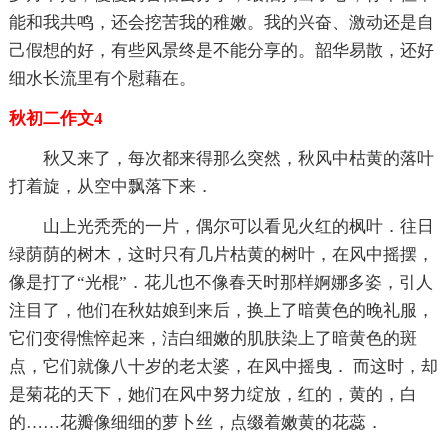
能和我共鸣，还会挖苦我的稚嫩。我的兴奋、激动还是自
己假想的好，有些风景终是不能分享的。韶华易散，还好
细水长流里有个慰藉在。
秋初二作文4
秋又来了，每次都来得那么突然，秋风中枯黄的落叶
打着旋，从空中飘落下来．
山上光秃秃的一片，偶尔可以看见火红的枫叶．往日
绿荫荫的树木，这时只有几片枯黄的树叶，在风中摇摆，
像是打了“光棍”．花儿也不像春天时那样婀娜多姿，引人
注目了，他们在秋姑娘到来后，换上了暗黄色的晚礼服，
它们变得憔悴起来，洁白细嫩的肌肤染上了暗黄色的斑
点，它们就像八十岁的老太婆，在风中摇曳． 而这时，却
是菊花的天下，她们在风中努力绽放，红的，黄的，白
的……花瓣像细细的萝卜丝，点缀着嫩黄的花蕊．