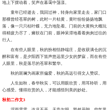
地上下摆动着，笑声在暮霭中荡漾。
童年已经逝去，我回过神，转身向家里走去，家门口
那棵曾经苍翠的树，此时一片枯黄，黄叶纷纷扬扬地飘
落，像一只只枯叶蝶，无力地坠着。门前的大黄狗大概玩
得精疲力尽了，瘫软在门前，眼神呆滞地看着匆匆过往的
行人。
在有些人眼里，秋的扮相恬静端庄，是收获满仓的沉
醉和富有，是夕阳西下笛声悠远里少女的梦寐，而在有些
人眼里，秋是落尽的苍翠和繁华。
秋的斑斓为画家所偏爱，秋的高远引得文人赞叹。
人生如秋，春华秋实，可以用眼欣赏，用耳聆听，用
心感受。懂得欣赏的人，才能感悟到美的妙处。
秋初二作文3
淫雨霏霏，连月不开，天竞乍明，豁然开朗。空气里