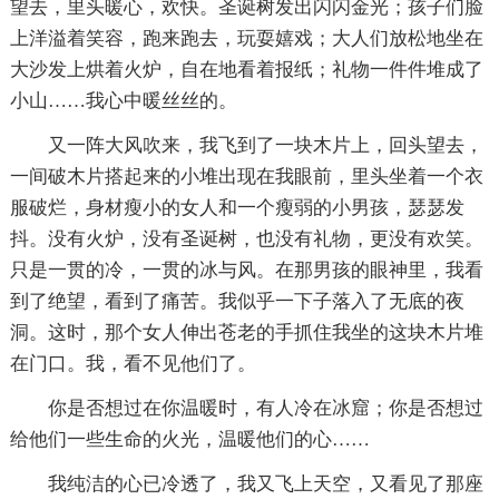
望去，里头暖心，欢快。圣诞树发出闪闪金光；孩子们脸
上洋溢着笑容，跑来跑去，玩耍嬉戏；大人们放松地坐在
大沙发上烘着火炉，自在地看着报纸；礼物一件件堆成了
小山……我心中暖丝丝的。
又一阵大风吹来，我飞到了一块木片上，回头望去，
一间破木片搭起来的小堆出现在我眼前，里头坐着一个衣
服破烂，身材瘦小的女人和一个瘦弱的小男孩，瑟瑟发
抖。没有火炉，没有圣诞树，也没有礼物，更没有欢笑。
只是一贯的冷，一贯的冰与风。在那男孩的眼神里，我看
到了绝望，看到了痛苦。我似乎一下子落入了无底的夜
洞。这时，那个女人伸出苍老的手抓住我坐的这块木片堆
在门口。我，看不见他们了。
你是否想过在你温暖时，有人冷在冰窟；你是否想过
给他们一些生命的火光，温暖他们的心……
我纯洁的心已冷透了，我又飞上天空，又看见了那座