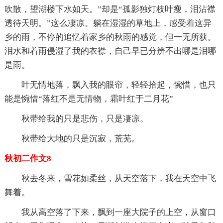
吹散，望湖楼下水如天。”却是“孤影独灯枝叶瘦，泪沾襟
透待天明。”这么凄凉。躺在湿湿的草地上，感受着这异
乡的雨，不停的追忆着家乡的秋雨的感觉，但一无所获。
泪水和着雨侵湿了我的衣襟，自己早已分辨不出哪是泪哪
是雨。
叶无情地落，飘入我的眼帘，轻轻拾起，惋惜，也只
能是惋惜“落红不是无情物，霜叶红于二月花”
秋带给我的只是悲伤，只是凄凉。
秋带给大地的只是沉寂，荒芜。
秋初二作文8
秋去冬来，雪花如柔丝，从天空落下，我在天空中飞
舞着。
我从高空落了下来，飘到一座大院子的上空，从窗口