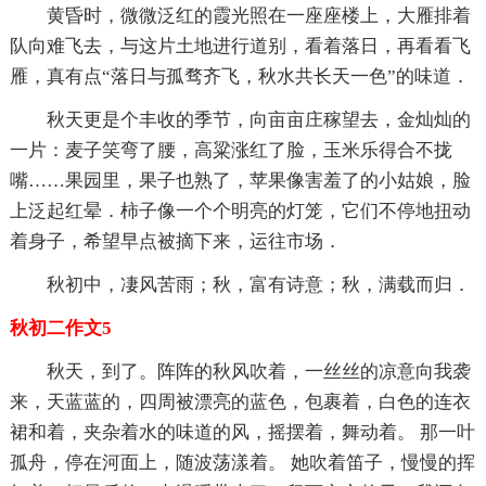
黄昏时，微微泛红的霞光照在一座座楼上，大雁排着
队向难飞去，与这片土地进行道别，看着落日，再看看飞
雁，真有点“落日与孤骛齐飞，秋水共长天一色”的味道．
秋天更是个丰收的季节，向亩亩庄稼望去，金灿灿的
一片：麦子笑弯了腰，高粱涨红了脸，玉米乐得合不拢
嘴……果园里，果子也熟了，苹果像害羞了的小姑娘，脸
上泛起红晕．柿子像一个个明亮的灯笼，它们不停地扭动
着身子，希望早点被摘下来，运往市场．
秋初中，凄风苦雨；秋，富有诗意；秋，满载而归．
秋初二作文5
秋天，到了。阵阵的秋风吹着，一丝丝的凉意向我袭
来，天蓝蓝的，四周被漂亮的蓝色，包裹着，白色的连衣
裙和着，夹杂着水的味道的风，摇摆着，舞动着。 那一叶
孤舟，停在河面上，随波荡漾着。 她吹着笛子，慢慢的挥