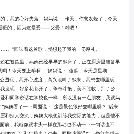
的，我的心好失落。妈妈说：“昨天，你爸发烧了，今天
暖暖的，因为这是爱——父爱！对吧！
……。”回味着这首歌，就想起了我的一份厚礼。
我还在被窝里，妈妈已经早早的起床了，正在厨房里准备早
我啊！今天要上学啊！”妈妈说：“傻瓜，今天是星期
去公园玩，我开心过度，高兴地叫了起来，我想去哪里玩
来我发现，好多花都开了，争奇斗艳，美不胜收，到了公
不爱和同学说话在学校也一样，所以没有一点朋友，我跟妈
？”妈妈看了一下周围说：“这是景色很好去哪里呀？”后来
不愿和别人交流，妈妈大概想训练我交际的能力，但是他不
学面前，我就像跟木头一样在那动也不动一下一句话也不
好或吃饭了吗？”我走了过去，两脸涨得通红，像红气球一