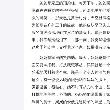
爸爸是家里的顶梁柱。每天下午，爸爸
觉得爸爸睡觉的样子很好笑，还暗地里笑他
么的可笑……那天已是黄昏时分，天空显得
为长期在户外工作的缘故，他的皮肤早已失
般的皱纹深深地刻在父亲的额头上。这还是
事，我不禁潸然泪下……那一刻，我突然读
这房子的支柱，支撑着这个家。如果没有父
妈妈是家里的贤内助。每天，妈妈总是
面又要照顾我。打从我记事起，妈妈就是一
乐观地照料着这个家。那是一个令人神清气
这次，有一缕缕温暖的阳光洒在妈妈的脸上
觉很温暖，很贴心。她不时哼起几句小曲，
打扮地美美的，舒适的。妈妈的忙碌带来了
温度的房子，妈妈的爱便是这房子的墙壁，