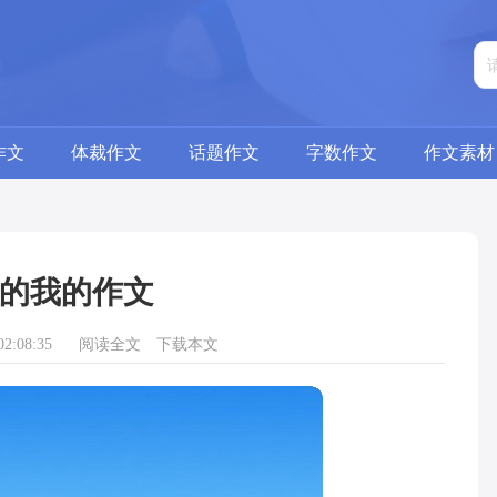
作文
体裁作文
话题作文
字数作文
作文素材
的我的作文
2:08:35
阅读全文
下载本文