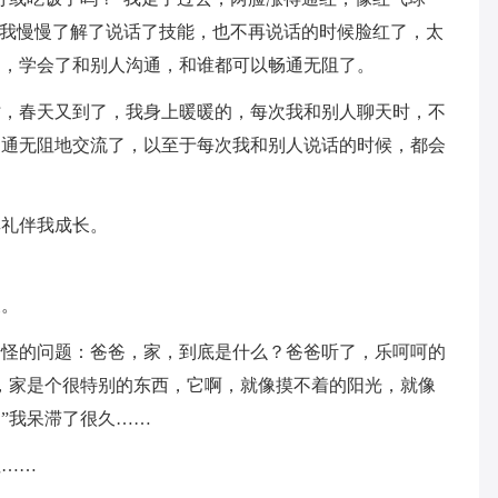
来我慢慢了解了说话了技能，也不再说话的时候脸红了，太
了，学会了和别人沟通，和谁都可以畅通无阻了。
时，春天又到了，我身上暖暖的，每次我和别人聊天时，不
畅通无阻地交流了，以至于每次我和别人说话的时候，都会
厚礼伴我成长。
义。
奇怪的问题：爸爸，家，到底是什么？爸爸听了，乐呵呵的
，家是个很特别的东西，它啊，就像摸不着的阳光，就像
”我呆滞了很久……
注……