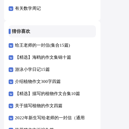
有关数学周记
猜你喜欢
给王老师的一封信(集合15篇)
【精选】海鸥的作文集锦十篇
游泳小学日记15篇
介绍植物作文300字四篇
【精选】描写的植物作文合集10篇
关于描写植物的作文四篇
2022年新生写给老师的一封信（通用