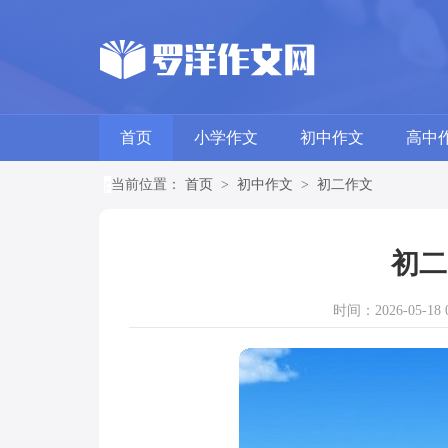
首页
小学作文
初中作文
高中
当前位置：
首页
>
初中作文
>
初二作文
初二
时间：2026-05-18 0