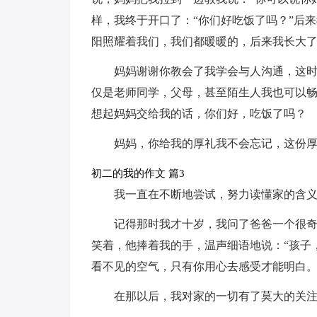
样，我终于开口了：“你们好吃饭了吗？”后
阳照耀着我们，我们都暖暖的，后来我长大
妈妈谢谢你教会了我学会与人沟通，这
仅是老师同学，父母，甚至陌生人我也可以
想起妈妈交给我的话，你们好，吃饭了吗？
妈妈，你给我的厚礼我不会忘记，这份
初二的我的作文 篇3
我一直在不断地尝试，努力读懂家的含
记得那时我才十岁，我问了爸爸一个很
笑着，他捧着我的手，温声细语地说：“孩子
看不见的空气，只有你用心去感受才能明白。
在那以后，我对家的一切有了莫大的关