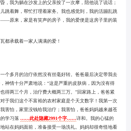
黄昏，我为躺在沙发上的父亲按了一次摩，陪他说了说话；
歌儿跳着舞，帮忙打理着家务。我也感觉到，我的活蹦乱跳
了——原来，家是有笑声的房子，我的爱便是这房子里的装
一瓦都承载着一家人满满的爱！
，一个多月的治疗依然没有丝毫好转。爸爸最后决定带我去
，神情十分严肃地说：“这是严重的皮肤病，因为没有得
也得两三个月，治疗费大概两三万。”回家路上，爸爸紧
着对于我们这个不富裕的农村家庭是个天文数字！我第一次
！我害怕，家里没钱给我治疗；我害怕，爸爸妈妈越来越苍
我的学习落
……此处隐藏2991个字……
详和。我的心猛的
乖地站在妈妈面前，准备接受一场洗礼。妈妈却很奇怪地看