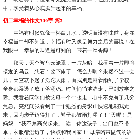
中，享受着从心底腾升起来的幸福。
初二幸福的作文500字 篇3
幸福有时候就像一杯白开水，透明而没有味道，身在
幸福当中却不知道，幸福有时又像是努力之后的喜悦！在
我眼中，幸福的味道是可知的，带着一丝香醇！
那天，天空被乌云笼罩，一片灰暗。我看着一片即将
接近的乌云，想着：要下雨了，怎么办啊？果然不过一会
儿，天空就下起了滂沱大雨，而我则是淋着雨到了学校，
全身都湿透了成了落汤鸡。时间悄悄地溜走，已到放学之
际。我看着同学们被父母一个个接走，心中不免有了几分
焦急。突然间我看到了一个熟悉的身影正快速地朝我走
来，因为步子迈得打了，裤子都被雨打湿了！“天哪！是
妈妈！”我不禁高兴起来。“诶，你这孩子，出门也不带
伞，衣服都湿透了，快点和我回家！”母亲略带愠气的语