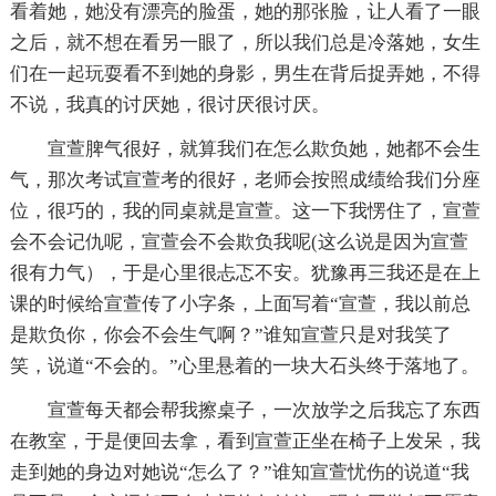
看着她，她没有漂亮的脸蛋，她的那张脸，让人看了一眼
之后，就不想在看另一眼了，所以我们总是冷落她，女生
们在一起玩耍看不到她的身影，男生在背后捉弄她，不得
不说，我真的讨厌她，很讨厌很讨厌。
宣萱脾气很好，就算我们在怎么欺负她，她都不会生
气，那次考试宣萱考的很好，老师会按照成绩给我们分座
位，很巧的，我的同桌就是宣萱。这一下我愣住了，宣萱
会不会记仇呢，宣萱会不会欺负我呢(这么说是因为宣萱
很有力气），于是心里很忐忑不安。犹豫再三我还是在上
课的时候给宣萱传了小字条，上面写着“宣萱，我以前总
是欺负你，你会不会生气啊？”谁知宣萱只是对我笑了
笑，说道“不会的。”心里悬着的一块大石头终于落地了。
宣萱每天都会帮我擦桌子，一次放学之后我忘了东西
在教室，于是便回去拿，看到宣萱正坐在椅子上发呆，我
走到她的身边对她说“怎么了？”谁知宣萱忧伤的说道“我