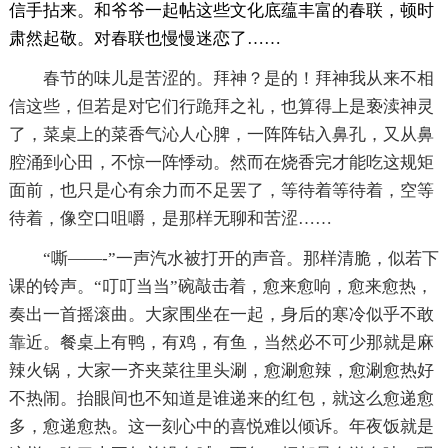
信手拈来。和爷爷一起帖这些文化底蕴丰富的春联，顿时
肃然起敬。对春联也慢慢迷恋了……
春节的味儿是苦涩的。拜神？是的！拜神我从来不相
信这些，但若是对它们行跪拜之礼，也算得上是亵渎神灵
了，菜桌上的菜香气沁人心脾，一阵阵钻入鼻孔，又从鼻
腔涌到心田，不惊一阵悸动。然而在烧香完才能吃这规矩
面前，也只是心有余力而不足罢了，等待着等待着，空等
待着，像空口咀嚼，是那样无聊和苦涩……
“嘶——-”一声汽水被打开的声音。那样清脆，似若下
课的铃声。“叮叮当当”碗敲击着，愈来愈响，愈来愈热，
奏出一首摇滚曲。大家围坐在一起，身后的寒冷似乎不敢
靠近。餐桌上有鸭，有鸡，有鱼，当然必不可少那就是麻
辣火锅，大家一齐夹菜往里头涮，愈涮愈辣，愈涮愈热好
不热闹。抬眼间也不知道是谁递来的红包，就这么愈递愈
多，愈递愈热。这一刻心中的喜悦难以倾诉。年夜饭就是