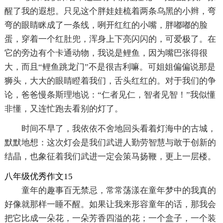
醒了我的遐想。只见这个胖娃娃梳着两条乌黑的小辫，弯
弯的眼睛眯成了一条线，咧开红红的小嘴，胖嘟嘟的脸
蛋，穿着一个红肚兜，浑身上下亮闪闪的，可爱极了。在
它的旁边有个卡通动物，我说是鲤鱼，因为嘴巴张得很
大，而且“鲤鱼跳龙门”不是很吉利嘛。可姐姐偏偏说那是
狮头，大大的眼睛瞪着我们，舌头红红的。对于我们的争
论，爸爸慢条斯理地说：“仁者见仁，智者见智！”我似懂
非懂，又连忙跑去看别的灯了。
时间不早了，我依依不舍地回头看着灯海中的古城，
默默地想：这次灯会是我们武进人勤劳智慧与敢于创新的
结晶，也象征着我们武进一定会策马扬鞭，更上一层楼。
八年级优秀作文15
童年的趣事百无禁忌，常常荡漾在童年梦中的我真的
好像就那样一睡不醒。如果让我来形容童年的话，那我会
把它比成一朵花，一朵芳香四溢的花；一个盒子，一个装