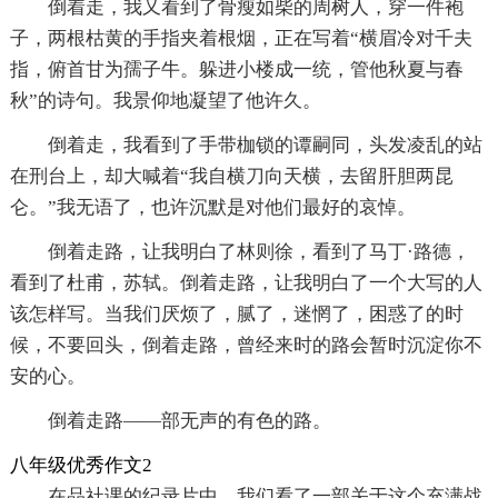
倒着走，我又看到了骨瘦如柴的周树人，穿一件袍
子，两根枯黄的手指夹着根烟，正在写着“横眉冷对千夫
指，俯首甘为孺子牛。躲进小楼成一统，管他秋夏与春
秋”的诗句。我景仰地凝望了他许久。
倒着走，我看到了手带枷锁的谭嗣同，头发凌乱的站
在刑台上，却大喊着“我自横刀向天横，去留肝胆两昆
仑。”我无语了，也许沉默是对他们最好的哀悼。
倒着走路，让我明白了林则徐，看到了马丁·路德，
看到了杜甫，苏轼。倒着走路，让我明白了一个大写的人
该怎样写。当我们厌烦了，腻了，迷惘了，困惑了的时
候，不要回头，倒着走路，曾经来时的路会暂时沉淀你不
安的心。
倒着走路――部无声的有色的路。
八年级优秀作文2
在品社课的纪录片中，我们看了一部关于这个充满战