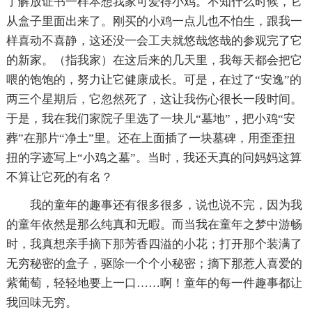
了解放证书一样本想我家可爱得小鸡。不知什么时候，它
从盒子里面出来了。刚买的小鸡一点儿也不怕生，跟我一
样喜动不喜静，这还没一会工夫就悠哉悠哉的参观完了它
的新家。（指我家）在这后来的几天里，我每天都会把它
喂的饱饱的，努力让它健康成长。可是，在过了“安逸”的
两三个星期后，它忽然死了，这让我伤心很长一段时间。
于是，我在我们家院子里选了一块儿“墓地”，把小鸡“安
葬”在那片“净土”里。还在上面插了一块墓碑，用歪歪扭
扭的字迹写上“小鸡之墓”。当时，我还天真的问妈妈这算
不算让它死的有名？
我的童年的趣事还有很多很多，说也说不完，因为我
的童年依然是那么纯真和无暇。而当我在童年之梦中游畅
时，我真想亲手摘下那芳香四溢的小花；打开那个装满了
无穷秘密的盒子，驱除一个个小秘密；摘下那惹人喜爱的
紫葡萄，轻轻地要上一口……啊！童年的每一件趣事都让
我回味无穷。