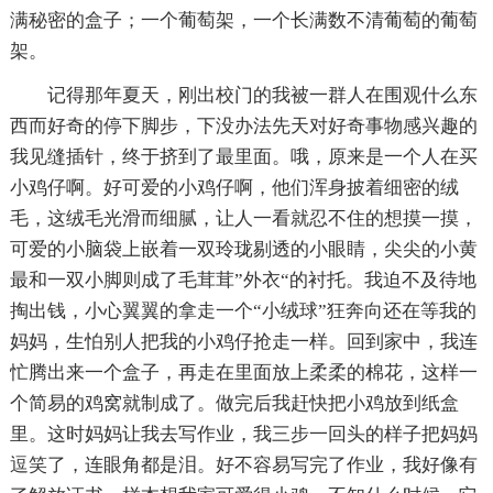
满秘密的盒子；一个葡萄架，一个长满数不清葡萄的葡萄
架。
记得那年夏天，刚出校门的我被一群人在围观什么东
西而好奇的停下脚步，下没办法先天对好奇事物感兴趣的
我见缝插针，终于挤到了最里面。哦，原来是一个人在买
小鸡仔啊。好可爱的小鸡仔啊，他们浑身披着细密的绒
毛，这绒毛光滑而细腻，让人一看就忍不住的想摸一摸，
可爱的小脑袋上嵌着一双玲珑剔透的小眼睛，尖尖的小黄
最和一双小脚则成了毛茸茸”外衣“的衬托。我迫不及待地
掏出钱，小心翼翼的拿走一个“小绒球”狂奔向还在等我的
妈妈，生怕别人把我的小鸡仔抢走一样。回到家中，我连
忙腾出来一个盒子，再走在里面放上柔柔的棉花，这样一
个简易的鸡窝就制成了。做完后我赶快把小鸡放到纸盒
里。这时妈妈让我去写作业，我三步一回头的样子把妈妈
逗笑了，连眼角都是泪。好不容易写完了作业，我好像有