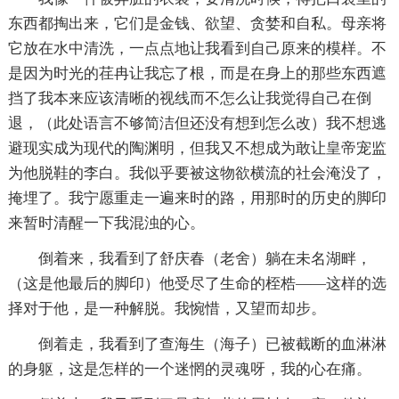
东西都掏出来，它们是金钱、欲望、贪婪和自私。母亲将
它放在水中清洗，一点点地让我看到自己原来的模样。不
是因为时光的荏冉让我忘了根，而是在身上的那些东西遮
挡了我本来应该清晰的视线而不怎么让我觉得自己在倒
退，（此处语言不够简洁但还没有想到怎么改）我不想逃
避现实成为现代的陶渊明，但我又不想成为敢让皇帝宠监
为他脱鞋的李白。我似乎要被这物欲横流的社会淹没了，
掩埋了。我宁愿重走一遍来时的路，用那时的历史的脚印
来暂时清醒一下我混浊的心。
倒着来，我看到了舒庆春（老舍）躺在未名湖畔，
（这是他最后的脚印）他受尽了生命的桎梏――这样的选
择对于他，是一种解脱。我惋惜，又望而却步。
倒着走，我看到了查海生（海子）已被截断的血淋淋
的身躯，这是怎样的一个迷惘的灵魂呀，我的心在痛。