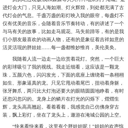
进灯会大门，只见人海如潮、灯火辉煌，到处都充满了古
代灯会的气息。千盏万盏的彩灯映入我的眼帘，每盏灯不
仅有优美的音乐，会随着音乐节奏转动，有的讲述了一个
与马有关的故事，比如走马观花、马失前蹄等，有的是我
们小朋友最喜欢的动画人物，还有的是象征着吉祥如意的
活灵活现的胖娃娃……每一盏都惟妙惟肖，美伦美奂。
我随着人流一边走一边欣赏着花灯。突然，一个巨大
的彩球吸引了我的视线。我走近细看，这应该是一颗龙
珠，五颜六色，闪闪发光，下面的底座上缠绕着一条栩栩
如生、形象逼真的龙。只见它甩动着尾巴，扭动着身躯，
张牙舞爪，两只比大灯泡还要大的眼睛圆圆地睁着，有时
还忽闪忽闪的。龙身上的鳞片在灯光的闪烁下，熠熠生
辉，龙头高高翘起。看着看着，我感觉自己仿佛身穿古
装，飘上彩灯，坐在了龙头上，遨游在淹城公园的上空。
“快来看快来看，这里有个胖娃娃呢！”姐姐的欢声惊