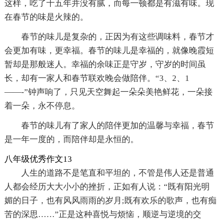
这样，吃了十五年并没有腻，而每一顿都是有滋有味。现
在春节的味是火辣的。
春节的味儿是复杂的，正因为有这些调味料，春节才
会更加有味，更幸福。春节的味儿是幸福的，就像晚霞短
暂却是那般迷人。幸福的余味正是守岁，守岁的时间虽
长，却有一家人和春节联欢晚会做陪伴。“3、2、1
——-”钟声响了，只见天空舞起一朵朵美艳鲜花，一朵接
着一朵，永不停息。
春节的味儿有了家人的陪伴更加的温馨与幸福，春节
是一年一度的，而陪伴却是永恒的。
八年级优秀作文13
人生的道路不是笔直和平坦的，不管是伟人还是普通
人都会经历大大小小的挫折，正如有人说：“既有阳光明
媚的日子，也有风风雨雨的岁月;既有欢乐的歌声，也有痴
苦的深思……”正是这种喜悦与烦恼，顺逆与逆境的交