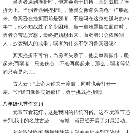
当勇者遇到挫折时，他就会勇于拼搏，直到战胜了挫
折为止。当弱者遇到挫折时，他就会像缩头乌龟一样躲起
来。鲁宾逊在挫折面前是强者，不是吗在这身处孤岛的26
年中，他不知战胜了多少困难。当一道难题摆在面前时，
勇者会苦思冥想，最终把题想出来，而弱者只会依赖别
人，抄袭别人的成果，弱者为什么不学习鲁宾逊呢?
其实挫折不可怕，当勇者失败了，他会重新振作，爬
起来;而弱者，只会伤心，不会再爬起来，那么，弱者等待
的只会是死亡。
古人云：“上帝为你关一扇窗，同时也会打开一
扇。”让我们像鲁宾逊那样，勇于挑战挫折吧!
八年级优秀作文14
元宵节看花灯，这是我国的传统习俗。这不,元宵节还
未到,我市的名胜古迹――淹城，就已经开展了灯展活动。
匆匆吃过晚饭,我和妹妹等人兴冲冲地来到了淹城。走