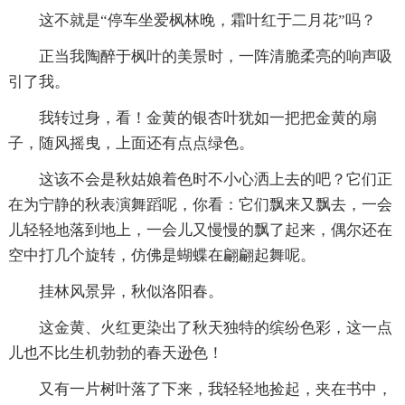
这不就是“停车坐爱枫林晚，霜叶红于二月花”吗？
正当我陶醉于枫叶的美景时，一阵清脆柔亮的响声吸
引了我。
我转过身，看！金黄的银杏叶犹如一把把金黄的扇
子，随风摇曳，上面还有点点绿色。
这该不会是秋姑娘着色时不小心洒上去的吧？它们正
在为宁静的秋表演舞蹈呢，你看：它们飘来又飘去，一会
儿轻轻地落到地上，一会儿又慢慢的飘了起来，偶尔还在
空中打几个旋转，仿佛是蝴蝶在翩翩起舞呢。
挂林风景异，秋似洛阳春。
这金黄、火红更染出了秋天独特的缤纷色彩，这一点
儿也不比生机勃勃的春天逊色！
又有一片树叶落了下来，我轻轻地捡起，夹在书中，