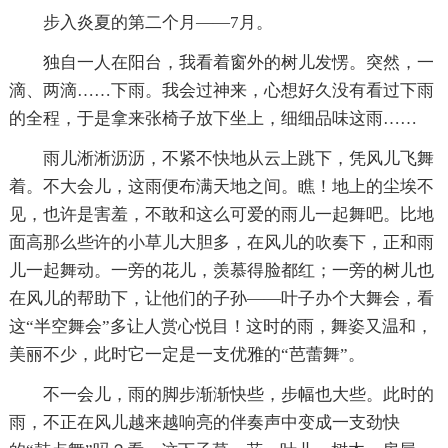
步入炎夏的第二个月——7月。
独自一人在阳台，我看着窗外的树儿发愣。突然，一
滴、两滴……下雨。我会过神来，心想好久没有看过下雨
的全程，于是拿来张椅子放下坐上，细细品味这雨……
雨儿淅淅沥沥，不紧不快地从云上跳下，凭风儿飞舞
着。不大会儿，这雨便布满天地之间。瞧！地上的尘埃不
见，也许是害羞，不敢和这么可爱的雨儿一起舞吧。比地
面高那么些许的小草儿大胆多，在风儿的吹奏下，正和雨
儿一起舞动。一旁的花儿，羡慕得脸都红；一旁的树儿也
在风儿的帮助下，让他们的子孙——叶子办个大舞会，看
这“半空舞会”多让人赏心悦目！这时的雨，舞姿又温和，
美丽不少，此时它一定是一支优雅的“芭蕾舞”。
不一会儿，雨的脚步渐渐快些，步幅也大些。此时的
雨，不正在风儿越来越响亮的伴奏声中变成一支劲快