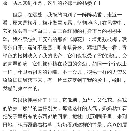
象。我又来到花园，这里的花都已经枯萎了！
但是，在远处，我隐约闻到了一阵阵花香，走近一
看，原来是梅花，梅花傲雪凌霜，坚韧地盛开在风雪中，
它的枝头有一些白雪，白雪在红梅的衬托下显的栩栩生
辉。我不禁想到王安石的那首《梅花》：墙角数枝梅，凌
寒独自开。遥知不是雪，唯有暗香来。猛地回头一看，青
绿色的松树映入了我的眼帘，它们也接受了雪的洗礼，变
的青翠欲滴。它们被种植在花园的旁边，如同一个个战士
一样，守卫着祖国的边疆。不一会儿，鹅毛一样的大雪又
纷纷扬扬飘落下来，有一片雪花落到了我的脸上，顿时，
我感到凉丝丝的。
它很快便融化了！雪，它像糖，如盐，又似花。在我
的故乡，那里的雪特别大，每逢这样的天气，奶奶就忙着
把院子里所有的东西都放回家，把牲口赶到圈子里。来到
田地，积雪覆盖着枯草，奶奶看到这样的情景，高兴的眉