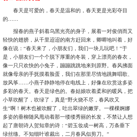
春天是可爱的，春天是温和的，春天更是光彩夺目
的……
报春的燕子斜着乌黑光亮的身子，展着一对俊俏而又
轻快的翅膀，从千里迢迢的南方赶回来，卿唧地叫着，好
像在说：“春天来了，小朋友们，我们一块儿玩吧！”于
是，小朋友们一个个脱下厚重的冬装，穿上漂亮的春衣，
像一只只欢快的小兔子，蹦蹦跳跳地来到原野。春风拂面
就像母亲的手抚摸着脸蛋，我们在那里尽情地跳舞唱歌、
放风筝……小燕子静静地停在电线上，好像在欣赏这多姿
多彩的春天。春天是绿色的。春姑娘吹着柔和的暖风，把
小草吹醒了，吹绿了，真是“野火烧不尽，春风吹又
生”啊！树木也被吹醒了，吐出翠绿的嫩芽。一棵棵婀娜
多姿的垂柳随风甩动着那一缕缕秀丽的长发，不禁让人想
起了唐朝诗人贺知章的诗：“碧玉妆成一树高，万条垂下
绿丝绦。不知细叶谁裁出，二月春风似剪刀。”