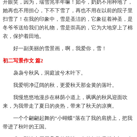
开眼笑，因为，瑞雪兆丰年嘛！如今，奶奶不用种地了，
她再也不用担心，下不下雪了，再也不用在以前的院子里
扫雪了！在我的印象中，雪是圣洁的，它象征着神圣，是
冬爷爷送给我们的礼物，雪是崇高的，它为大地穿上了棉
衣，保护着田地。
好一副美丽的雪景画，啊，我爱你，雪！
初二写景作文 篇2
袅袅兮秋风，洞庭波兮木叶下。
我爱明净辽阔的秋，更爱秋天那金黄的落叶。
我慢悠悠地漫步在林荫小道上，飒飒的秋风迎面吹
来，为我带走了夏日的炎热，带来了秋天的凉爽。
一个个翩翩起舞的“小蝴蝶”落在了我的肩膀上，把我
带进了秋叶的王国。