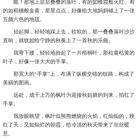
瞧！那地上层层叠叠的落叶，有的如晚霞般火红、有
的如稻穗般金黄，星星点点，好像给大地妈妈铺上了一张
五颜六色的地毯。
抬起脚，轻轻地踩上去，软软的，那一叠叠落叶沙沙
直响，就犹如给宁静的秋奏上了一首秋的乐曲。
我弯下腰，轻轻地拾起了一片梧桐叶，那枯黄枯黄的
叶子，好像一张大大的手掌。
那宽大的“手掌”上，布满了纵横交错的纹路，构成了
美丽的图画。
远处，成千上万的枫叶为迎接秋姑娘的到来，拍红了
手掌。
我放眼眺望，枫叶似熊熊燃烧的火焰，红灿灿的，映
红了天；又如灿烂的朝霞，给冷清的秋天带来了丝丝暖
意。