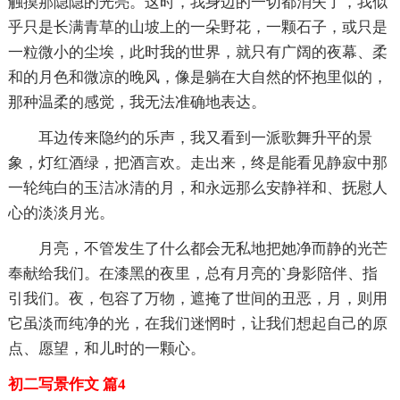
触摸那隐隐的光亮。这时，我身边的一切都消失了，我似
乎只是长满青草的山坡上的一朵野花，一颗石子，或只是
一粒微小的尘埃，此时我的世界，就只有广阔的夜幕、柔
和的月色和微凉的晚风，像是躺在大自然的怀抱里似的，
那种温柔的感觉，我无法准确地表达。
耳边传来隐约的乐声，我又看到一派歌舞升平的景
象，灯红酒绿，把酒言欢。走出来，终是能看见静寂中那
一轮纯白的玉洁冰清的月，和永远那么安静祥和、抚慰人
心的淡淡月光。
月亮，不管发生了什么都会无私地把她净而静的光芒
奉献给我们。在漆黑的夜里，总有月亮的`身影陪伴、指
引我们。夜，包容了万物，遮掩了世间的丑恶，月，则用
它虽淡而纯净的光，在我们迷惘时，让我们想起自己的原
点、愿望，和儿时的一颗心。
初二写景作文 篇4