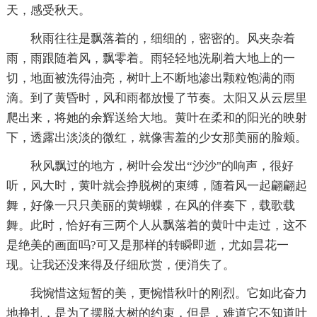
天，感受秋天。
秋雨往往是飘落着的，细细的，密密的。风夹杂着
雨，雨跟随着风，飘零着。雨轻轻地洗刷着大地上的一
切，地面被洗得油亮，树叶上不断地渗出颗粒饱满的雨
滴。到了黄昏时，风和雨都放慢了节奏。太阳又从云层里
爬出来，将她的余辉送给大地。黄叶在柔和的阳光的映射
下，透露出淡淡的微红，就像害羞的少女那美丽的脸颊。
秋风飘过的地方，树叶会发出“沙沙"的响声，很好
听，风大时，黄叶就会挣脱树的束缚，随着风一起翩翩起
舞，好像一只只美丽的黄蝴蝶，在风的伴奏下，载歌载
舞。此时，恰好有三两个人从飘落着的黄叶中走过，这不
是绝美的画面吗?可又是那样的转瞬即逝，尤如昙花一
现。让我还没来得及仔细欣赏，便消失了。
我惋惜这短暂的美，更惋惜秋叶的刚烈。它如此奋力
地挣扎，是为了摆脱大树的约束，但是，难道它不知道叶