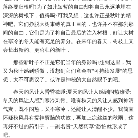
落终要归根吗?为了如此短暂的自由却将自己永远地埋在
深深的树根下，值得吗?可我又想，这也许正是秋叶的精
神吧。它们挣脱大树束缚的真正目的，也许并不在那刹那
间的自由，它们是为了将自己最后的注入树根，好让大树
在寒冷的冬天能有充足的养分。在来年的春天，树枝上又
会长出新的、更茁壮的新叶，
那些新叶子不正是它们当年的身影吗?想到这里，我
又为秋叶感到骄傲，没想到它们竟会有"可持续发展"的思
想，太不可思议了。或许是神秘的大自然赐予的吧。
春天的风让人昏昏欲睡;夏天的风让人感到闷热难受;
冬天的风让人感到寒冷刺骨。唯有秋天的风让人感到神清
气爽，既不闷热，又不寒冷，还能让人清醒不少。我简直
怀疑秋风具有提神醒脑的功效，再加上凉丝丝的秋雨，这
再好不过的药引子，一副名贵"天然药草"恐怕就形成了
吧。