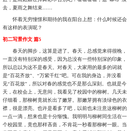
去，夏雨之舞结束……
怀着无穷憧憬和期待的我在阳台上想：什么时候还会
有这样的表演呢？
初二写景作文 篇5
春天的脚步，这算是进了。春天，总感觉来得很晚，
一直没有特别深的感受，因为总没有一些特别深的印象，
所以总以为这不是春天。对春天，大家用的最多的词就
是“百花齐放”、“万紫千红”吧。可在我的身边，并没看
见“百花放”，所以对春的感觉也不是那么深刻。也就是今
天，在校会上，无意间，我看见了校园中的柳树。几天未
仔细看，那柳树竟就长出了嫩芽。那嫩芽拥有淡绿色的衣
襟，很是漂亮。也许是看多了吧，以前也未注意这柳树的
一点一滴，想来也是十分惭愧。我明明与柳树同生活在一
个校园里，竟也那样吝啬，不肯花一秒看那柳树一眼。当