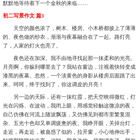
默默地等待着下一个金秋的来临……
初二写景作文 篇3
天空的颜色浓了，树木、楼房、小木桥都披上了薄薄
的、夜色做的纱衣，渐渐与夜幕融合在了一起。路灯亮
了，人家的灯火也亮了。
夜色还在加深。我不由地寻找起那一抹柔和的光亮。
月亮啊，你躲到哪里去了？我站在窗边，注视着快转变成
漆黑的夜幕。忽然，一个淡黄色的身影从楼房后面跳了出
来。呵呵，终于找到了，你这调皮的月亮！
另一边的天际，还有一抹红霞，把天空映得微红，灯
光在闪烁、在波动，我闭上眼，用感觉轻触这微凉的夜，
自己仿佛在河流上随波飘荡，又仿佛见到都市里繁复混
杂、五光十色却又单调疲惫的夜。我睁开眼，关掉台灯，
走近，再走近，被蛊惑了似的，拉开窗，小心地伸出手，