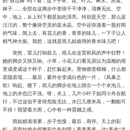
的“鼓点舞”吗？看，这下子草、花、叶儿、树木、房屋、
林子……全部在这脚步中变得干干净净，清爽无比。空
中，地上，从上到下都是如此清亮。特别是天空，那么蓝
汪汪的，整个像块空灵的蓝水晶。空中还弥漫着一股好闻
的气味，闻上去，有花儿的香，青草的味儿，一下子让人
精气神大振。我想，这就是雨儿姑娘用的香水味儿吧！
突然，雷儿打响鼓儿，雨儿在这雷和风的声中狂野！
她的脚步又快又响。小草，小花儿们看见原以为温顺的雨
变成变成这个样子，赶忙躲起来。景物都变模糊，什么都
若隐若现……最后，窗外全变成白色的一片，《风暴之
歌》响起。楼下，雨儿的脚步在地上踏出一个个水泡儿，
地上的水也已不浅。呀，水上，几片小叶子如同小舟在航
行，不过这似乎变得危险无比，水已几厘米高，一翻船可
不得！我望着大雨，心中有一种震撼之感。
雨姑娘渐渐累，步子也慢，最后，雨停。天上的彩
虹，是雨姑娘在挥舞彩巾告别吧！看着看着，这“幕布”淡