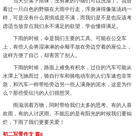
当天空落下雨珠，没有家的小猫们可以洗澡了。我曾
看过一只白色的野猫在大雨中行走，浑身淋得像落汤鸡一
样，可是没有什么畏惧或是不满，而我们是不是也应该考
虑适当放弃点我们永不满足的欲望，学会懂得满足。
下雨的时候，伞是我们主要的工具。可能在公交车
上，有些人会将湿淋淋的伞顺手放在旁边空着的座位上，
这样方便了自己，却害苦了别人。
下雨的时候，路面上难免有积水，过往的汽车可能从
水潭上飞驰而过，骑自行车和骑电动车的人们车速也非常
急，和汽车一样带给旁边另一些人满身的泥水，这是为什
么？那些受玷污的人们很想哭。
雨滋润着万物，同时带给我们太多的思考。有的人喜
欢雨，有的人讨厌雨。不能忘的是有阳光的时候我们要灿
烂，下雨了我们更要关爱！
初二写景作文 篇8