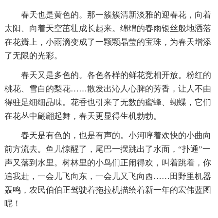
春天也是黄色的。那一簇簇清新淡雅的迎春花，向着
太阳、向着天空茁壮成长起来。绵绵的春雨银丝般地洒落
在花瓣上，小雨滴变成了一颗颗晶莹的宝珠，为春天增添
了无限的光彩。
春天又是多色的。各色各样的鲜花竞相开放。粉红的
桃花、雪白的梨花……散发出沁人心脾的芳香，让人不由
得驻足细细品味。花香也引来了无数的蜜蜂、蝴蝶，它们
在花丛中翩翩起舞，春天更显得生机勃勃。
春天是有色的，也是有声的。小河哼着欢快的小曲向
前方流去。鱼儿惊醒了，尾巴一摆跳出了水面，“扑通”一
声又落到水里。树林里的小鸟们正闹得欢，叫着跳着，你
追我赶，一会儿飞向东，一会儿又飞向西……田野里机器
轰鸣，农民伯伯正驾驶着拖拉机描绘着新一年的宏伟蓝图
呢！