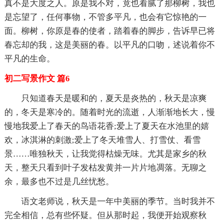
真不是大度之人。原是我不对，竟也看腻了那柳树，我也
是忘望了，任何事物，不管多平凡，也会有它惊艳的一
面。柳树，你原是春的使者，踏着春的脚步，告诉早已将
春忘却的我，这是美丽的春。以平凡的口吻，述说着你不
平凡的生命。
初二写景作文 篇6
只知道春天是暖和的，夏天是炎热的，秋天是凉爽
的，冬天是寒冷的。随着时光的流逝，人渐渐地长大，慢
慢地我爱上了春天的鸟语花香;爱上了夏天在水池里的嬉
欢，冰淇淋的刺激;爱上了冬天堆雪人、打雪仗、看雪
景……唯独秋天，让我觉得枯燥无味。尤其是家乡的秋
天，整天只看到叶子发枯发黄并一片片地凋落。无聊之
余，最多也不过是几丝忧愁。
语文老师说，秋天是一年中美丽的季节。当时我并不
完全相信，总有些怀疑。但从那时起，我便开始观察秋