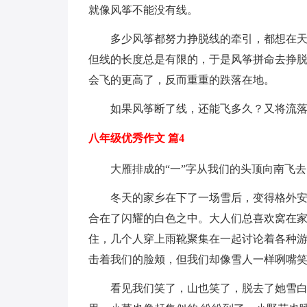
就像风筝不能没有线。
多少风筝都努力挣脱线的牵引，都想在
但线的长度总是有限的，于是风筝拼命去挣
会飞的更高了，反而重重的跌落在地。
如果风筝断了线，还能飞多久？又将流
八年级优秀作文 篇4
大雁排成的“一”字从我们的头顶向南飞
冬天的家乡在下了一场雪后，变得格外
合在了闪耀的白色之中。大人们总喜欢窝在
住，几个人穿上雨靴聚集在一起讨论着各种
击着我们的脸颊，但我们却像雪人一样咧嘴
看见我们笑了，山也笑了，脱去了她雪