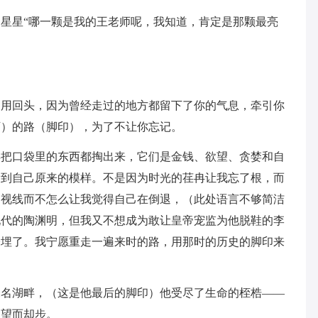
星星“哪一颗是我的王老师呢，我知道，肯定是那颗最亮
不用回头，因为曾经走过的地方都留下了你的气息，牵引你
下）的路（脚印），为了不让你忘记。
得把口袋里的东西都掏出来，它们是金钱、欲望、贪婪和自
看到自己原来的模样。不是因为时光的荏冉让我忘了根，而
的视线而不怎么让我觉得自己在倒退，（此处语言不够简洁
现代的陶渊明，但我又不想成为敢让皇帝宠监为他脱鞋的李
掩埋了。我宁愿重走一遍来时的路，用那时的历史的脚印来
未名湖畔，（这是他最后的脚印）他受尽了生命的桎梏――
又望而却步。