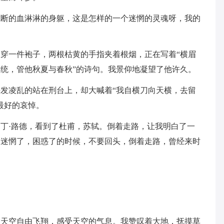
截断的血淋淋的身躯，这是怎样的一个迷惘的灵魂呀，我的
穿一件袍子，两根枯黄的手指夹着根烟，正在写着“横眉
统，管他秋夏与春秋”的诗句。我景仰地凝望了他许久。
发凌乱的站在刑台上，却大喊着“我自横刀向天横，去留
最好的哀悼。
丁·路德，看到了杜甫，苏轼。倒着走路，让我明白了一
，迷惘了，困惑了的时候，不要回头，倒着走路，曾经来时
在天空自由飞翔，感受天空的气息。我赞叹着大地，抚摸草