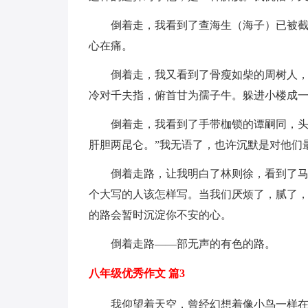
倒着走，我看到了查海生（海子）已被
心在痛。
倒着走，我又看到了骨瘦如柴的周树人，
冷对千夫指，俯首甘为孺子牛。躲进小楼成一
倒着走，我看到了手带枷锁的谭嗣同，头
肝胆两昆仑。”我无语了，也许沉默是对他们
倒着走路，让我明白了林则徐，看到了马
个大写的人该怎样写。当我们厌烦了，腻了
的路会暂时沉淀你不安的心。
倒着走路――部无声的有色的路。
八年级优秀作文 篇3
我仰望着天空，曾经幻想着像小鸟一样