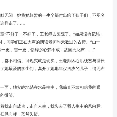
默默无闻，她将她短暂的一生全部付出给了孩子们，不图名
就这样走了……
室”不好了，不好了，王老师去医院了。”如果没有记错，
，那时，同学们正在大声的朗读老师昨天教过的古诗。“山一
风一更，雪一更，恬碎乡心梦不成，故园无此声……”
了，都不相信。可现实就是现实，王老师因心肌梗塞与世长
开了她最爱的学生们，离开了她那年仅四岁的儿子，悄无声
后一面，她安静地躺在水晶棺中，我简直不敢相信我的眼
甜的微笑。
引着我走向成功，走向人生，我失去了我人生中的风向标。
这杠风向标，茫然失措。