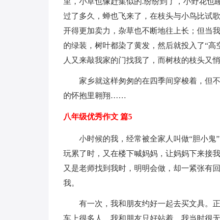
里，小草也像赶集似的.纷纷到了，小野花也
过了多久，蝉也飞来了，在枝头与小鸟比试
开得更加卖力，杂草也不断地往上长；但当
的绿装，树叶都染了黄发，然后就投入了“高
人又来敲我家的门找我了，而树枝的枝头又
家乡就这样匆匆的在四季间穿梭着，但
的怀抱里翱翔……
八年级优秀作文 篇5
小时候的我，经常被全家人叫做“胆小鬼
玩累了时，又在楼下喊妈妈，让妈妈下来接
又是老师找到我时，明明会做，却一紧张有
我。
有一次，我和朋友约好一起去买文具。
车上很多人，我和朋友只好站着。我当时很