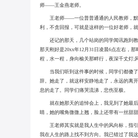
师——王金燕老师。
王老师——一位普普通通的人民教师，
利，不贪回报，可就是这样的一位好老师，
还记的那天，几个站岗的同学闻讯跑到教
那天刚好是20xx年12月31日凌晨6点左右
程，水一程，身向榆关那畔行，夜深千丈灯;
当我们听到这件事的时候，同学们都傻
辞。她走了，就这样安静地走了，永远的离
息的走了。同学们痛哭流涕，悲伤至极。
就在她那天的追悼会上，我见到了她最
睛，她的嘴角微微上翘，脸上还带有一丝甜
王老师其实就是我人生中的风向标，指
我在人生的路上找不到方向。我已错过了我