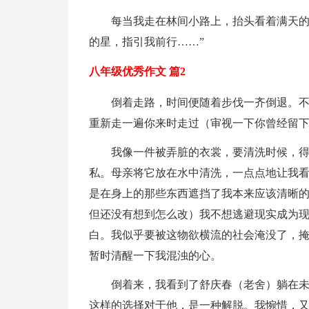
每当我走在林间小路上，抬头看着满天的
的星，指引我前行……”
八年级优秀作文 篇2
倒着走路，时间便随着步伐一齐倒退。
重新走一遍你来时走过（审视一下你曾经留
我像一件被弄脏的衣裳，要清洗时候，
私。母亲将它放在水中清洗，一点点地让我
是在身上的那些东西遮挡了我本来应该清晰
但还没有想到怎么改）我不想逃避现实成为
白。我似乎要被这物欲横流的社会淹没了，
暂时清醒一下我混浊的心。
倒着来，我看到了舒庆春（老舍）躺在
这样的选择对于他，是一种解脱。我惋惜，