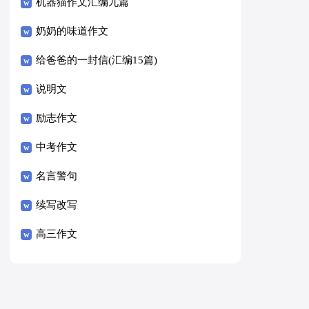
8篇）
机器猫作文汇编九篇
奶奶的味道作文
给爸爸的一封信(汇编15篇)
说明文
励志作文
中考作文
名言警句
续写改写
高三作文