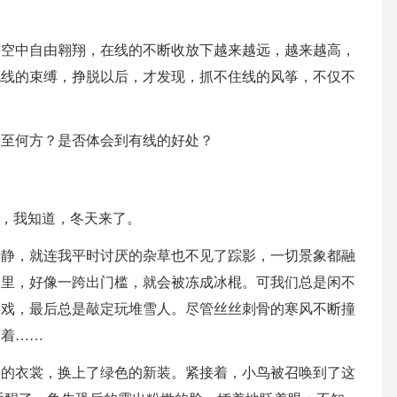
天空中自由翱翔，在线的不断收放下越来越远，越来越高，
脱线的束缚，挣脱以后，才发现，抓不住线的风筝，不仅不
落至何方？是否体会到有线的好处？
去，我知道，冬天来了。
安静，就连我平时讨厌的杂草也不见了踪影，一切景象都融
家里，好像一跨出门槛，就会被冻成冰棍。可我们总是闲不
游戏，最后总是敲定玩堆雪人。尽管丝丝刺骨的寒风不断撞
笑着……
白的衣裳，换上了绿色的新装。紧接着，小鸟被召唤到了这