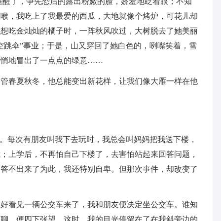
睡醒了，争先恐后的露出粉嫩的脸，娇羞地眨着眼；不知
歌喉，我吃上了我最爱的西瓜，大地就像个烤炉，可花儿却
我想吃金灿灿的橘子时，一阵秋风吹过，大树脱去了她美丽
空跳伞”事业；于是，山又穿回了她白色的，咧嘴笑着，雪
悄悄地冒出了一点点的绿意……
不管春夏秋冬，他总能变出新花样，让我们像大雁一样在他
”。每次有朋友叫我下去玩时，我总会叫妈妈把我送下楼，
我；上学后，不再怕自己下楼了，去害怕站起来回答问题，
回答不出来了为此，我还特别自卑。但那次事件，却改变了
正好看见一辆公交车来了，我和朋友便决定坐公交车。谁知
无聊，便四下张望，这时，我的目光停留在了在我斜旁边的