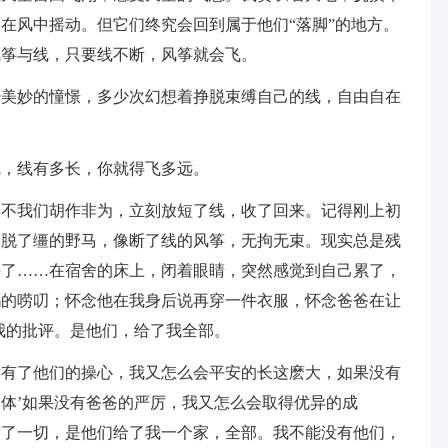
在风中摇动。但它们终究会回到属于他们“落脚”的地方。
风筝与线，只要线不断，风筝就会飞。
少美妙的憧憬，多少次幻想着挣脱束缚自己的线，自由自在
线，线有多长，你就得飞多远。
却不我们胡作非为，立刻放短了线，收了回来。记得刚上初
像脱了缰的野马，像断了线的风筝，无拘无束。现实总是残
去了……在宿舍的床上，闭着眼睛，突然感觉到自己累了，
妈的唠叨；怀念他在我身后说再穿一件衣服，怀念爸爸在让
我的批评。是他们，给了我全部。
没有了他们的操心，我又怎么会平安的长这麽大，如果没有
体’如果没有爸爸的严厉，我又怎么会取得优异的成
有了一切，是他们给了我一个家，全部。我不能没有他们，