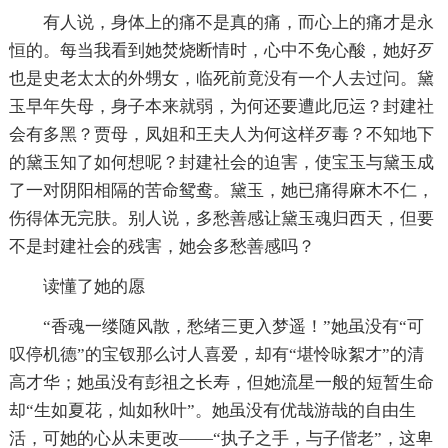
有人说，身体上的痛不是真的痛，而心上的痛才是永
恒的。每当我看到她焚烧断情时，心中不免心酸，她好歹
也是史老太太的外甥女，临死前竟没有一个人去过问。黛
玉早年失母，身子本来就弱，为何还要遭此厄运？封建社
会有多黑？贾母，凤姐和王夫人为何这样歹毒？不知地下
的黛玉知了如何想呢？封建社会的迫害，使宝玉与黛玉成
了一对阴阳相隔的苦命鸳鸯。黛玉，她已痛得麻木不仁，
伤得体无完肤。别人说，多愁善感让黛玉魂归西天，但要
不是封建社会的残害，她会多愁善感吗？
读懂了她的愿
“香魂一缕随风散，愁绪三更入梦遥！”她虽没有“可
叹停机德”的宝钗那么讨人喜爱，却有“堪怜咏絮才”的清
高才华；她虽没有彭祖之长寿，但她流星一般的短暂生命
却“生如夏花，灿如秋叶”。她虽没有优哉游哉的自由生
活，可她的心从未更改——“执子之手，与子偕老”，这卑