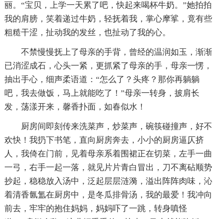
丽。“宝贝，上学一天累了吧，快起来喝杯牛奶。”她拍拍
我的肩膀，笑着递过牛奶，轻抚着我，掌心摩挲，竟有些
粗糙干涩，扯动我的发丝，也扯动了我的心。
不禁慢慢抚上了母亲的手背，曾经的温润如玉，渐渐
已消涩成石，心头一紧，更抓紧了母亲的手，母亲一愣，
抽出手心，细声柔语道：“怎么了？头疼？那你再躺躺
吧，我去做饭，马上就能吃了！”母亲一转身，披肩长
发，荡漾开来，馨香扑面，如春似水！
厨房间即刻传来洗菜声，炒菜声，碗筷碰撞声，好不
欢快！我扔下书笔，直向厨房奔去，小小的厨房逼仄挤
人，我倚在门前，见着母亲系着围裙正在切菜，左手一曲
一弓，右手一起一落，就见片片青白冒出，刀不离砧顺势
抄起，稳稳放入汤中，泛起层层涟漪，溢出阵阵肉味，沁
着清香氤氲在厨房中，是冬瓜排骨汤，我的最爱！我冲向
前去，牢牢的抱住妈妈，妈妈吓了一跳，转身嗔怪