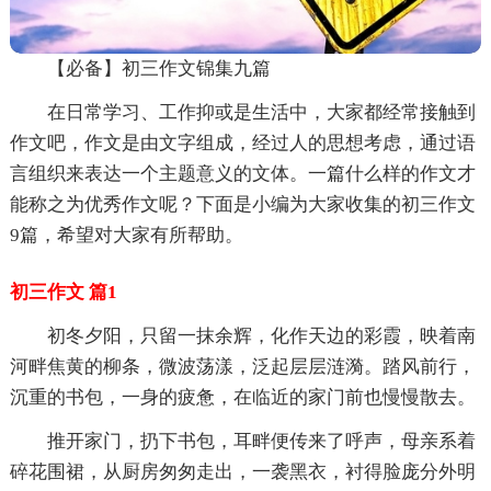
【必备】初三作文锦集九篇
在日常学习、工作抑或是生活中，大家都经常接触到
作文吧，作文是由文字组成，经过人的思想考虑，通过语
言组织来表达一个主题意义的文体。一篇什么样的作文才
能称之为优秀作文呢？下面是小编为大家收集的初三作文
9篇，希望对大家有所帮助。
初三作文 篇1
初冬夕阳，只留一抹余辉，化作天边的彩霞，映着南
河畔焦黄的柳条，微波荡漾，泛起层层涟漪。踏风前行，
沉重的书包，一身的疲惫，在临近的家门前也慢慢散去。
推开家门，扔下书包，耳畔便传来了呼声，母亲系着
碎花围裙，从厨房匆匆走出，一袭黑衣，衬得脸庞分外明