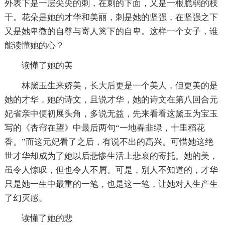
外表下是一层尖尖的刺，在刺的下面，又是一根脆弱的枝
干。花朵是她的才华和美丽，刺是她的坚强，在坚强之下
又是她卑微的自尊与寄人篱下的自卑。这样一个女子，谁
能读懂她的心？
读懂了她的美
林黛玉生来娇美，长大后更是一个美人，但更美的是
她的才华，她的诗文，且说才华，她的诗文在第八回合元
妃省亲中便初展头角，多说无益，先来看看这黛玉为宝玉
写的《杏帘在望》中最后两句“一地春韭绿，十里稻花
香。”而这元妃看了之后，有说不出的高兴。可惜她这绝
世才华却成为了她以后悲惨生活上悲哀的寄托。她的美，
虽令人惊叹，但也令人不屑。可是，别人不知道的，才华
只是她一生中最重的一笔，也是这一笔，让她对人生产生
了幻灭感。
读懂了她的悲