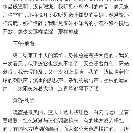
水晶般透明，没有瑕疵。我听见小鸟鸣叫的声音，像天籁
那样空旷，那样悦耳；我听见嫩叶摇曳的美妙，像风铃那
样清脆，那样恬静；我听见窗外不知名的小花不紧不慢地
开放，像少女那样羞涩，那样神秘……
正午·疲惫
终于结束了半天的繁忙，身体总是有些困倦的，我又
一次看天，似乎连它也疲惫不堪了。天空泛着白色，阳光
刺眼，我无暇顾及，又一次闭上眼睛。我的耳边回响着忙
碌的喇叭声，沉重的脚步声，杂乱的锅勺声，蚊虫的蟋@
声……太阳炙烤着大地，连青草都弯下了腰。
黄昏·绚烂
晚霞是最美的。蓝天上透出些红色，白云与远山显着
更耀眼；红色渐渐与蓝色调融起来，有的地方成为粉红
的，有的地方特别的绚丽，而大部分天色是橘红的。它所