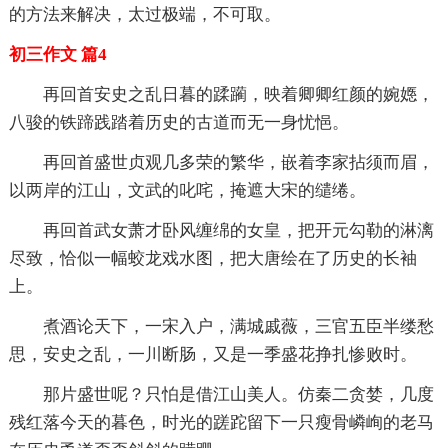
的方法来解决，太过极端，不可取。
初三作文 篇4
再回首安史之乱日暮的蹂躏，映着卿卿红颜的婉嫕，
八骏的铁蹄践踏着历史的古道而无一身忧悒。
再回首盛世贞观几多荣的繁华，嵌着李家拈须而眉，
以两岸的江山，文武的叱咤，掩遮大宋的缱绻。
再回首武女萧才卧风缠绵的女皇，把开元勾勒的淋漓
尽致，恰似一幅蛟龙戏水图，把大唐绘在了历史的长袖
上。
煮酒论天下，一宋入户，满城戚薇，三官五臣半缕愁
思，安史之乱，一川断肠，又是一季盛花挣扎惨败时。
那片盛世呢？只怕是借江山美人。仿秦二贪婪，几度
残红落今天的暮色，时光的蹉跎留下一只瘦骨嶙峋的老马