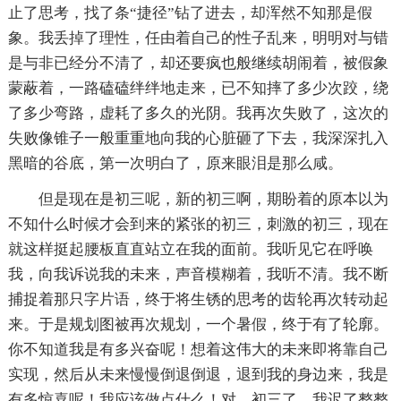
止了思考，找了条“捷径”钻了进去，却浑然不知那是假
象。我丢掉了理性，任由着自己的性子乱来，明明对与错
是与非已经分不清了，却还要疯也般继续胡闹着，被假象
蒙蔽着，一路磕磕绊绊地走来，已不知摔了多少次跤，绕
了多少弯路，虚耗了多久的光阴。我再次失败了，这次的
失败像锥子一般重重地向我的心脏砸了下去，我深深扎入
黑暗的谷底，第一次明白了，原来眼泪是那么咸。
但是现在是初三呢，新的初三啊，期盼着的原本以为
不知什么时候才会到来的紧张的初三，刺激的初三，现在
就这样挺起腰板直直站立在我的面前。我听见它在呼唤
我，向我诉说我的未来，声音模糊着，我听不清。我不断
捕捉着那只字片语，终于将生锈的思考的齿轮再次转动起
来。于是规划图被再次规划，一个暑假，终于有了轮廓。
你不知道我是有多兴奋呢！想着这伟大的未来即将靠自己
实现，然后从未来慢慢倒退倒退，退到我的身边来，我是
有多惊喜呢！我应该做点什么！对，初三了，我迟了整整