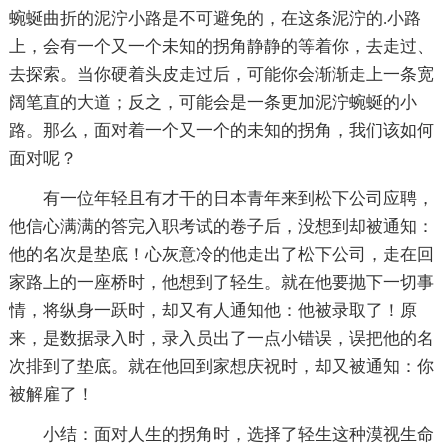
蜿蜒曲折的泥泞小路是不可避免的，在这条泥泞的.小路
上，会有一个又一个未知的拐角静静的等着你，去走过、
去探索。当你硬着头皮走过后，可能你会渐渐走上一条宽
阔笔直的大道；反之，可能会是一条更加泥泞蜿蜒的小
路。那么，面对着一个又一个的未知的拐角，我们该如何
面对呢？
有一位年轻且有才干的日本青年来到松下公司应聘，
他信心满满的答完入职考试的卷子后，没想到却被通知：
他的名次是垫底！心灰意冷的他走出了松下公司，走在回
家路上的一座桥时，他想到了轻生。就在他要抛下一切事
情，将纵身一跃时，却又有人通知他：他被录取了！原
来，是数据录入时，录入员出了一点小错误，误把他的名
次排到了垫底。就在他回到家想庆祝时，却又被通知：你
被解雇了！
小结：面对人生的拐角时，选择了轻生这种漠视生命