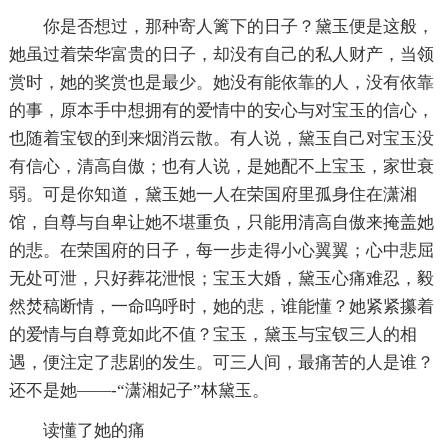
你是否想过，那种寄人篱下的日子？黛玉便是这般，
她虽过着荣华富贵的日子，却没有自己的私人财产，当领
赏时，她的奖赏也是最少。她没有能依靠的人，没有依靠
的事，原本手中想拥有的爱情中的安心与对宝玉的信心，
也随着宝钗的到来烟消云散。有人说，黛玉自己对宝玉没
有信心，清高自傲；也有人说，是她配不上宝玉，家世衰
弱。可是你知道，黛玉她一人在荣国府里孤身住在潇湘
馆，自尊与自卑让她不堪重负，只能用清高自傲来掩盖她
的悲。在荣国府的日子，每一步走得小心翼翼；心中悲屈
无处可泄，只好葬花泄恨；宝玉大婚，黛玉心痛难忍，毅
然焚稿断情，一命呜呼时，她的悲，谁能懂？她紧紧攥着
的爱情与自尊竟如此不值？宝玉，黛玉与宝钗三人的相
遇，便注定了悲剧的发生。可三人间，最痛苦的人是谁？
还不是她——-“潇湘妃子”林黛玉。
读懂了她的痛