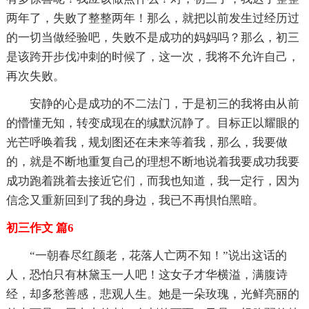
两年了，失败了整整两年！那么，就把以前发生过经历过
的一切当做经验吧，失败不是成功的妈妈吗？那么，初三
是该跨开步伐冲刺的时候了，这一次，我将不允许自己，
再次失败。
安静的心是成功的不二法门，于是初三的我将由从前
的懵懂无知，转变成现在的缄默沉静了。目标正以耀眼的
光芒呼唤着我，规划图还在未来等着我，那么，我要做
的，就是不断地重复自己的理想不断地说着我要成功我要
成功跑着跳着去接近它们，而我也知道，我一定行，因为
信念又重新回到了我的身边，我已不再惧怕黑暗。
初三作文 篇6
“一朝春尽红颜老，花落人亡两不知！”说出这话的
人，恐怕只有林黛玉一人吧！这女子才华横溢，满腹诗
经，却多愁善感，悲观人生。她是一朵玫瑰，光鲜亮丽的