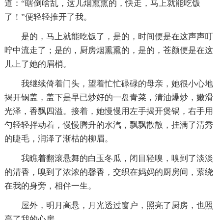
道：“瞎倒啥乱，这儿烟熏熏的，快走，马上就能吃饭
了！”便轻轻推开了我。
是的，马上就能吃饭了，是的，时间便是在这声声叮
咛中流走了；是的，厨房烟熏熏的，是的，苍颜便是在这
儿上了她的眉梢。
我继续倚着门头，望着忙忙碌碌的母亲，她很小心地
揭开锅盖，盖下是早已炒好的一盘青菜，清油爆炒，嫩滑
光泽，香飘四溢。接着，她慢慢用左手揭开煲锅，右手用
勺轻轻拌动着，慢慢腾升的水汽，飘飘散散，挂满了清秀
的睫毛，润泽了渐枯的柳眉。
我瞧着翻滚悬舞的白玉冬瓜，闭目轻嗅，嗅到了淡淡
的清香，嗅到了浓浓的馨香，交织在妈妈的厨房间，萦绕
在我的身旁，相伴一生。
屋外，明月高悬，月光透过窗户，照亮了厨房，也照
亮了我的心房。