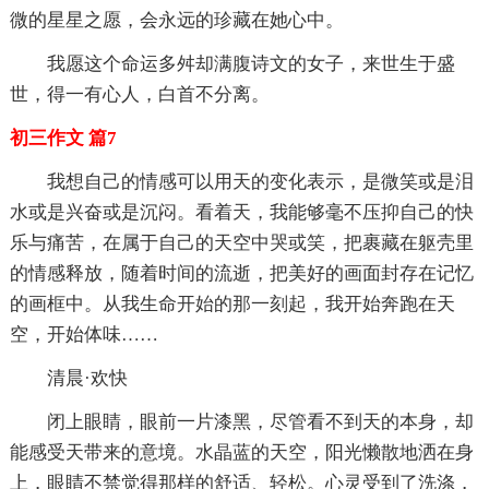
微的星星之愿，会永远的珍藏在她心中。
我愿这个命运多舛却满腹诗文的女子，来世生于盛
世，得一有心人，白首不分离。
初三作文 篇7
我想自己的情感可以用天的变化表示，是微笑或是泪
水或是兴奋或是沉闷。看着天，我能够毫不压抑自己的快
乐与痛苦，在属于自己的天空中哭或笑，把裹藏在躯壳里
的情感释放，随着时间的流逝，把美好的画面封存在记忆
的画框中。从我生命开始的那一刻起，我开始奔跑在天
空，开始体味……
清晨·欢快
闭上眼睛，眼前一片漆黑，尽管看不到天的本身，却
能感受天带来的意境。水晶蓝的天空，阳光懒散地洒在身
上，眼睛不禁觉得那样的舒适、轻松。心灵受到了洗涤，