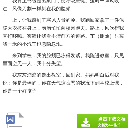
我背上书包走出家门，便呼吸急促。这时一阵风吹
过，风像刀割一样刻在我的脸颊
上，让我感到了寒风入骨的冷。我跑回家拿了一件保
暖大衣披在身上，匆匆忙忙向校园跑去。路上，风吹得我
直打哆嗦。雾霾让我看不清前方的道路。车（删除）只离
我一米的小汽车也忽隐忽现。
来到学校，我的脸颊已冻得发紫。我跑进教室，只见
里面空无一人，我十分失望。
我灰灰溜溜的走出教室，回到家。妈妈明白后对我
说：你是最棒的，你在天气这么恶的状况下到学校上课，
你是一个好孩子
点击下载文档
文档为doc格式