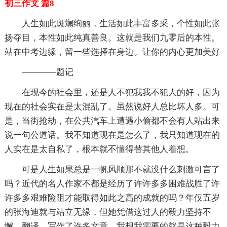
初三作文 篇8
人生如此斑斓绚丽，生活如此丰富多采，个性如此张
扬夺目，本性如此纯真善良。这就是我们九零后的本性。
站在中考边缘，留一些选择在身边。让你的内心更加美好
————题记
在现今的社会里，还是人不犯我我不犯人的好，因为
现在的社会实在是太混乱了。虽然说好人总比坏人多。可
是，当街抢劫，在公共汽车上遭遇小偷都不会有人站出来
说一句公道话。我不知道现在是怎么了，我只知道现在的
人实在是太自私了，根本就不懂得替其他人着想。
可是人生如果总是一帆风顺那不就没什么刺激可言了
吗？近代的名人作家不都是经历了许许多多困难战胜了许
许多多艰难险阻才能取得如此之高的成就的吗？年仅五岁
的张海迪就与站立无缘，但她凭借这过人的毅力坚持不
懈，翻译，写作了许多文章。我想我需要的就是这种毅力