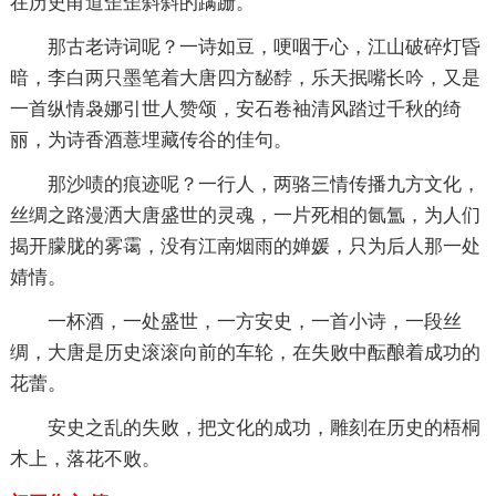
在历史甬道歪歪斜斜的蹒跚。
那古老诗词呢？一诗如豆，哽咽于心，江山破碎灯昏
暗，李白两只墨笔着大唐四方馝馞，乐天抿嘴长吟，又是
一首纵情袅娜引世人赞颂，安石卷袖清风踏过千秋的绮
丽，为诗香酒薏埋藏传谷的佳句。
那沙啧的痕迹呢？一行人，两骆三情传播九方文化，
丝绸之路漫洒大唐盛世的灵魂，一片死相的氤氲，为人们
揭开朦胧的雾霭，没有江南烟雨的婵媛，只为后人那一处
婧情。
一杯酒，一处盛世，一方安史，一首小诗，一段丝
绸，大唐是历史滚滚向前的车轮，在失败中酝酿着成功的
花蕾。
安史之乱的失败，把文化的成功，雕刻在历史的梧桐
木上，落花不败。