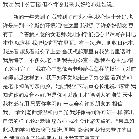
我玩.我十分苦恼.但不肯说出来.只好给布娃娃说。
新的一年来到了.我转到了南头小学.我心情十分好.也
许是来到一个新的环境吧!在这里.我碰到了许多好朋友.更
有了一个善解人意的女老师.她让同学们把心里话写在日记
本中.就这样.我把烦恼写在里面。有一次.老师叫收日记本.
我连看都没看就交了上去.当我想起那里有我的心里话时.
我后悔了。不多久.老师叫我去办公室一趟.我在心里想.糟
了.这可完了。我在心中想像着老师给我怎样的批评（以前
老师都是这样的）.我不知不觉地走进了办公室.看到的却
是老师和蔼可亲的脸。她让我坐下.语重心长地说:“琼蕾.我
知道你的发音不好.但是你可以改正.排除别人的嘲笑.天生
我材必有用.只要你学习好.一定会有许多朋友的.相信
我。”看到老师那温和的目光.我好像得到许可证一样.露出
自信的样子.说:“老师.您放心.我不会让您失望的。”果真如
此.我的学习成绩突飞猛进.同学们纷纷向我投去赞许的目
光.我真的有了许多朋友.从此我不再寂寞了。