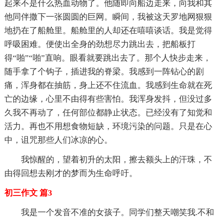
起来不是什么热血动物了。他随即向船边走来，向我和其
他同伴撒下一张圆圆的巨网。瞬间，我被这天罗地网狠狠
地扔在了船舱里。船舱里的人却还在嘻嘻谈话。我是觉得
呼吸困难。便使出全身的劲想尽力跳出去，把船板打
得“啪”“啪”直响。眼看就要跳出去了。那个人快步走来，
随手拿了个钩子，插进我的脊梁。我感到一阵钻心的剧
痛，浑身都在抽筋，身上还不住流血。我感到生命就在死
亡的边缘，心里不由得有些害怕。我浑身发抖，但没过多
久我不再动了，任何部位都静止状态。已经没有了知觉和
活力。再也不用想食物短缺，环境污染的问题。只是在心
中，诅咒那些人们冰凉的心。
我惊醒的，望着初升的太阳，擦去额头上的汗珠，不
由得回想去刚才的梦而为生命呼吁。
初三作文 篇3
我是一个发音不准的女孩子。同学们整天嘲笑我.不和