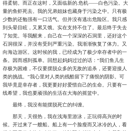
得柔韧。而正在这时，又面临新的.危机——白色污染。大
量的鱼虾死去。我的兄弟姐妹也藏身于污染之中。只有极
少数的还勉强有一口活气。但并没有逃出危险区。我只感
到头晕目眩，又累又饿。实在支持不住了。最后终于失去
了知觉。等我醒来，自己在一个深深的石洞里，还好这个
石洞很深，并没有受到严重污染。我渐渐恢复了体力。又
向海边游区。这时候的我，已经成为了极少幸存者中的一
条。因而感到孤单。回想起妈妈过过的话：“我们鱼儿生
存极为困难，不仅要摆脱众多的无敌的追杀，还要迎接人
类的挑战。”我心里对人类的残酷留下了痛恨的阴影。可
我毕竟是幸存者，我更要好好爱惜自己的生命。只要有一
线希望，我也要顽强的生活在大海的摇篮中。
最终，我没有能摆脱死亡的纠缠。
那天，天很热，我在浅海里游泳，正玩得高兴的时
候。开过来了一艘船。船上有一个脸瘦而又冰冷的人，看