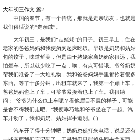
大年初三作文 篇2
中国的春节，有一个传统，那就是走亲访友，也就是
我们俗话说的“走亲戚”。
大年初三，是我们“走姥姥”的日子。初三早上，住在
老家的爸爸妈妈和我便匆匆起床吃饭。早饭是奶奶和姑姑
包的饺子，味道鲜美，但是由于姥姥家离奶奶家很远，我
怕晕车，所以就少吃了一点，唉，有点可惜哦。爷爷奶奶
帮我们准备了一大堆礼物，我和爸爸妈妈手里都拎着很多
东西。等了十多分钟，出租车就来了，我第一个蹦上车，
爸爸妈妈也上了车，可爷爷紧接着也上了车。我很纳
闷：“爷爷为什么也上车呢？看他眉目不展的样子，可能
是舍不得我们走吧。”我便乖巧地和爷爷坐在了一起。汽
车开动了，我和奶奶、姑姑挥手道别。( )
汽车开了得十分钟吧，奶奶忽然打来电话，说是还有
一些东西我们忘记带了。于是我们只能掉头回去拿东西。