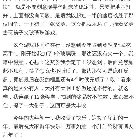
诀”。就是不要刻意摆弄垒起来的稳定性。只要把地基打
好，上面都没有问题。最后我以超过一半的速度战胜了那
位同学。一下得了三张奖券。这会把我乐坏了，揣着奖券
去玩筷子夹玻璃珠游戏。
这个游戏我同样在行，没想到今年遇到竟然是“武林
高手”。刚开始我加了3个玻璃珠，那边还没有夹一个。我
暗中得意，心想：这奖券我拿定了！没想到，后面竟然如
此不顺利，筷子怎么也不听话了。那边那位可是疯狂反
超，竟然最后在我的框里还有4个时候完成了！哎！看来
真的是人外有人，天外有天啊！骄傲还是不行的。就这
样，我连赢了12张奖券，抽到的奖品数不胜数，拿都拿不
住，提了一大带子，这回可是大丰收。
今年的大年初一，我收获了快乐，迎接了崭新的一
年。最后祝大家新年快乐，万事如意，小升升给所有博友
拜年了！