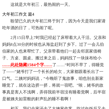
这就是大年初三，最热闹的一天。
大年初三作文 篇4
盼望已久的大年初三终于到了，因为今天是我们家请
吃年酒的日了，可热闹了呢。
2月15日早上7时我已经起了床帮着大人干活。父亲和
妈妈8点30分的时候也从海盐赶到了乡下。过了一会儿伯
伯家的人也来帮忙了。父亲带着他们一起去邻居家借椅
子、方桌、圆桌。搬过来之后，妈妈找了一块抹布给小
……此处隐藏1584个字……
了……“时间不早了，得睡觉
了——”姥爷打了一个长长的哈欠，大家都跟着长出了一
口气。二姨对妈妈说，“今晚听了鬼故事，咱也别去新家
睡觉了，就在这边挤一挤，将就一宿吧。”唉，姥爷的故
事真是害人不浅啊，弄得我前半宿没有睡着觉啊，后半宿
是被姨夫如雷般的鼾声乱的睡不着啊！
初五，我们全家还去了大姨家作客，吃过午饭后又去