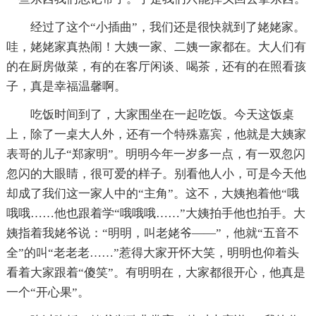
经过了这个“小插曲”，我们还是很快就到了姥姥家。
哇，姥姥家真热闹！大姨一家、二姨一家都在。大人们有
的在厨房做菜，有的在客厅闲谈、喝茶，还有的在照看孩
子，真是幸福温馨啊。
吃饭时间到了，大家围坐在一起吃饭。今天这饭桌
上，除了一桌大人外，还有一个特殊嘉宾，他就是大姨家
表哥的儿子“郑家明”。明明今年一岁多一点，有一双忽闪
忽闪的大眼睛，很可爱的样子。别看他人小，可是今天他
却成了我们这一家人中的“主角”。这不，大姨抱着他“哦
哦哦……他也跟着学“哦哦哦……”大姨拍手他也拍手。大
姨指着我姥爷说：“明明，叫老姥爷——”，他就“五音不
全”的叫“老老老……”惹得大家开怀大笑，明明也仰着头
看着大家跟着“傻笑”。有明明在，大家都很开心，他真是
一个“开心果”。