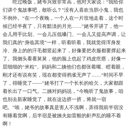
吃过晚饭，姥爷兴致非常高，他对大家说：“我给你
们讲个鬼故事吧，敢听么？”没有人喜欢当胆小鬼，我也
不例外。“在一个夜晚，一个人在一片坟地走着，这个时
候已经半夜了，只有黯淡的月光……”姥爷开讲了，他一
会儿用手比划、一会儿压低嗓门、一会儿又提高声调，让
我们真的“身临其境”一样，听着听着，我就觉得浑身发
冷、身上的的汗毛都竖起来了，好像要把衣服都要撑起来
了。我侧头看看舅舅，他的脸上也起了鸡皮疙瘩，好像一
层细细的“米粒”。妈妈和二姨他们也都张着嘴、瞪着眼，
刚才还有说有笑，现在都变得鸦雀无声了……“时间不早
了，得睡觉了——”姥爷打了一个长长的哈欠，大家都跟
着长出了一口气。二姨对妈妈说，“今晚听了鬼故事，咱
也别去新家睡觉了，就在这边挤一挤，将就一宿
吧。”唉，姥爷的故事真是害人不浅啊，弄得我前半宿没
有睡着觉啊，后半宿是被姨夫如雷般的鼾声乱的睡不着
啊！