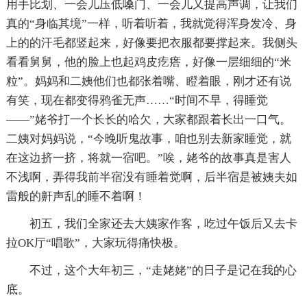
用手比划、一会儿压低嗓门、一会儿又提高声调，让我们
真的“身临其境”一样，听着听着，我就觉得浑身发冷、身
上的的汗毛都竖起来，好像要把衣服都要撑起来。我侧头
看看舅舅，他的脸上也起鸡皮疙瘩，好像一层细细的“米
粒”。妈妈和二姨他们也都张着嘴、瞪着眼，刚才还有说
有笑，现在都变得鸦雀无声……“时间不早，得睡觉
——”姥爷打一个长长的哈欠，大家都跟着长出一口气。
二姨对妈妈说，“今晚听鬼故事，咱也别去新家睡觉，就
在这边挤一挤，将就一宿吧。”唉，姥爷的故事真是害人
不浅啊，弄得我前半宿没有睡着觉啊，后半宿是被姨夫如
雷般的鼾声乱的睡不着啊！
初五，我们全家还去大姨家作客，吃过午饭后又去卡
拉OK厅“唱歌”，大家玩得痛快极。
不过，这个大年初三，“走姥姥”的日子是记在我的心
底。