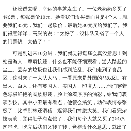
还没进去呢，幸运的事就发生了。一位老奶奶多买了
4张票，每张票价10元。她看我们没买票而且是4个人，就
要我们35元，我们一起砍价，最后她30元卖给我们了。我
们得意洋洋，高兴的说：“太好了，没排队又省了一个人
的门票钱，太值了！”
可是刚进来10分钟，我们就觉得逛庙会真没意思！到
处是游人，摩肩接踵，什么也不能仔细观看，游人踏起的
尘土、丢弃的垃圾也让我们感到脏乱。我们走到了食品
区，这时来了一大队人马，一看原来是外国的马戏团。有
黑人、白人，还有英国人、美国人、印度人……他们穿着
色彩极鲜艳的民族服装，脸上涂着厚厚的油彩，给我们表
演杂技。其中小丑最有看点，他很会搞笑，动作表情夸张
极了，比卓别林还滑稽，逗得我们捧腹大笑。我们看完杂
技表演，觉得肚子有点饿了，我们每个人就又买了2串鸡
肉串吃。吃完后我们又转了转，觉得没什么意思，就出了