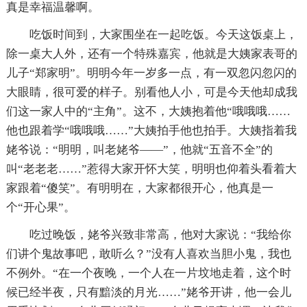
真是幸福温馨啊。
吃饭时间到，大家围坐在一起吃饭。今天这饭桌上，
除一桌大人外，还有一个特殊嘉宾，他就是大姨家表哥的
儿子“郑家明”。明明今年一岁多一点，有一双忽闪忽闪的
大眼睛，很可爱的样子。别看他人小，可是今天他却成我
们这一家人中的“主角”。这不，大姨抱着他“哦哦哦……
他也跟着学“哦哦哦……”大姨拍手他也拍手。大姨指着我
姥爷说：“明明，叫老姥爷——”，他就“五音不全”的
叫“老老老……”惹得大家开怀大笑，明明也仰着头看着大
家跟着“傻笑”。有明明在，大家都很开心，他真是一
个“开心果”。
吃过晚饭，姥爷兴致非常高，他对大家说：“我给你
们讲个鬼故事吧，敢听么？”没有人喜欢当胆小鬼，我也
不例外。“在一个夜晚，一个人在一片坟地走着，这个时
候已经半夜，只有黯淡的月光……”姥爷开讲，他一会儿