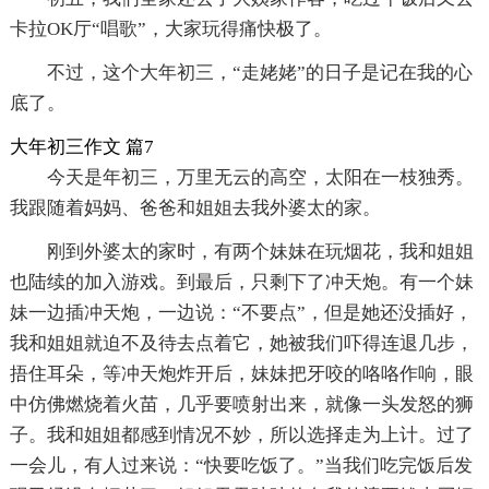
卡拉OK厅“唱歌”，大家玩得痛快极了。
不过，这个大年初三，“走姥姥”的日子是记在我的心
底了。
大年初三作文 篇7
今天是年初三，万里无云的高空，太阳在一枝独秀。
我跟随着妈妈、爸爸和姐姐去我外婆太的家。
刚到外婆太的家时，有两个妹妹在玩烟花，我和姐姐
也陆续的加入游戏。到最后，只剩下了冲天炮。有一个妹
妹一边插冲天炮，一边说：“不要点”，但是她还没插好，
我和姐姐就迫不及待去点着它，她被我们吓得连退几步，
捂住耳朵，等冲天炮炸开后，妹妹把牙咬的咯咯作响，眼
中仿佛燃烧着火苗，几乎要喷射出来，就像一头发怒的狮
子。我和姐姐都感到情况不妙，所以选择走为上计。过了
一会儿，有人过来说：“快要吃饭了。”当我们吃完饭后发