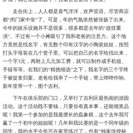
走在街上，人人都是喜气洋洋，欢声笑语。尽管商店
都“闭门家中坐”了。可是，年的气氛依然被张扬了出来。
今年的娱乐设施并不是很多，很多都是去年的“故技重
演”。不过有一个小摊吸引了我和老爸的注意力。这个地
方竟然是找名字，有无数个印有汉字的小陶瓷娃娃，按照
打头字母装在几个筐子里。可以把自己的名字给找出来，
一个字3元，再附上几元加工费，就可以制作成手机链、
手链等等。在我们的“精挑细选”之下，我名字的三个字终
于被捉拿归案。老爸给我串了一个手链，带上哗哗作响。
新年里带一个，图个吉利。
下午在俱乐部的门口，又举行了吉利区最热闹的游园
活动。这个活动既不要钱，只要你有真本事，还能领奖品
呢！我第一个参加的是我最擅长的磊象棋，这个去年我可
赢了一个初中的姐姐呢！几年和我比赛的是一个同年级的
同学，我的水平今年可在家里练过了，也有“独家传授秘