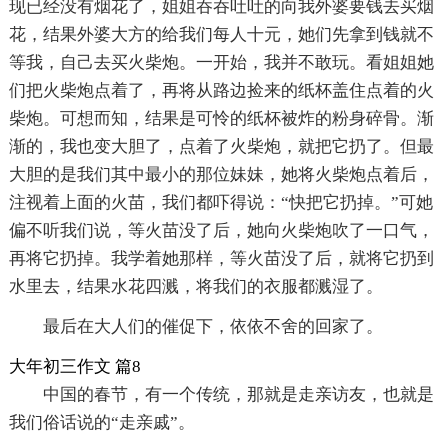
现已经没有烟花了，姐姐吞吞吐吐的向我外婆要钱去买烟
花，结果外婆大方的给我们每人十元，她们先拿到钱就不
等我，自己去买火柴炮。一开始，我并不敢玩。看姐姐她
们把火柴炮点着了，再将从路边捡来的纸杯盖住点着的火
柴炮。可想而知，结果是可怜的纸杯被炸的粉身碎骨。渐
渐的，我也变大胆了，点着了火柴炮，就把它扔了。但最
大胆的是我们其中最小的那位妹妹，她将火柴炮点着后，
注视着上面的火苗，我们都吓得说：“快把它扔掉。”可她
偏不听我们说，等火苗没了后，她向火柴炮吹了一口气，
再将它扔掉。我学着她那样，等火苗没了后，就将它扔到
水里去，结果水花四溅，将我们的衣服都溅湿了。
最后在大人们的催促下，依依不舍的回家了。
大年初三作文 篇8
中国的春节，有一个传统，那就是走亲访友，也就是
我们俗话说的“走亲戚”。