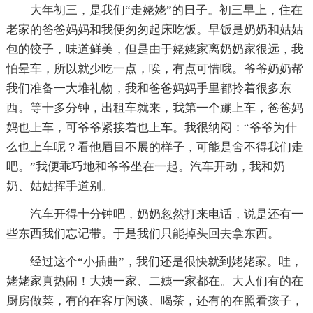
大年初三，是我们“走姥姥”的日子。初三早上，住在
老家的爸爸妈妈和我便匆匆起床吃饭。早饭是奶奶和姑姑
包的饺子，味道鲜美，但是由于姥姥家离奶奶家很远，我
怕晕车，所以就少吃一点，唉，有点可惜哦。爷爷奶奶帮
我们准备一大堆礼物，我和爸爸妈妈手里都拎着很多东
西。等十多分钟，出租车就来，我第一个蹦上车，爸爸妈
妈也上车，可爷爷紧接着也上车。我很纳闷：“爷爷为什
么也上车呢？看他眉目不展的样子，可能是舍不得我们走
吧。”我便乖巧地和爷爷坐在一起。汽车开动，我和奶
奶、姑姑挥手道别。
汽车开得十分钟吧，奶奶忽然打来电话，说是还有一
些东西我们忘记带。于是我们只能掉头回去拿东西。
经过这个“小插曲”，我们还是很快就到姥姥家。哇，
姥姥家真热闹！大姨一家、二姨一家都在。大人们有的在
厨房做菜，有的在客厅闲谈、喝茶，还有的在照看孩子，