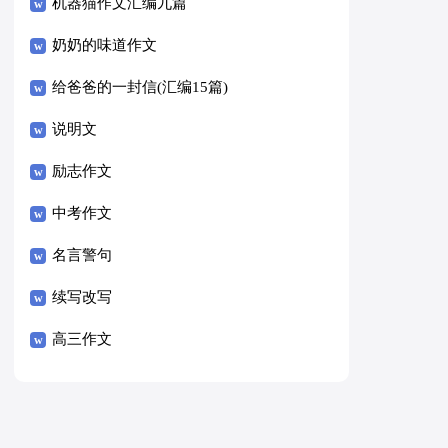
8篇）
机器猫作文汇编九篇
奶奶的味道作文
给爸爸的一封信(汇编15篇)
说明文
励志作文
中考作文
名言警句
续写改写
高三作文