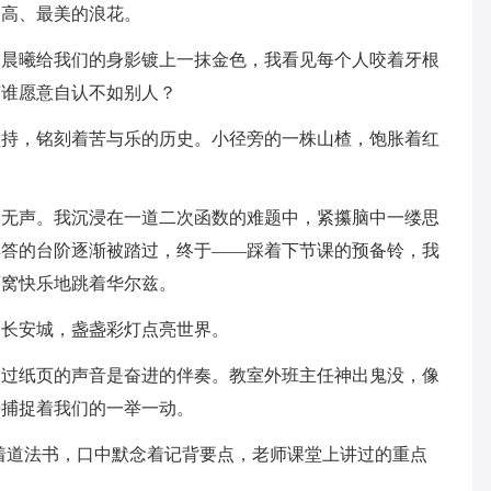
最高、最美的浪花。
。晨曦给我们的身影镀上一抹金色，我看见每个人咬着牙根
有谁愿意自认不如别人？
坚持，铭刻着苦与乐的历史。小径旁的一株山楂，饱胀着红
然无声。我沉浸在一道二次函数的难题中，紧攥脑中一缕思
解答的台阶逐渐被踏过，终于——踩着下节课的预备铃，我
酒窝快乐地跳着华尔兹。
了长安城，盏盏彩灯点亮世界。
划过纸页的声音是奋进的伴奏。教室外班主任神出鬼没，像
光捕捉着我们的一举一动。
着道法书，口中默念着记背要点，老师课堂上讲过的重点