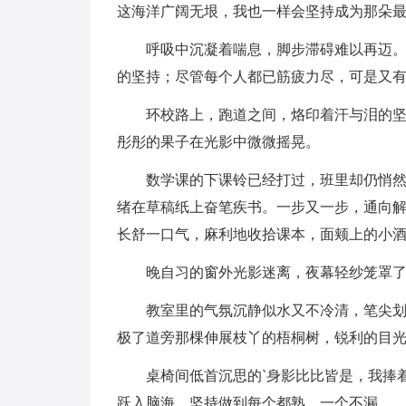
这海洋广阔无垠，我也一样会坚持成为那朵
呼吸中沉凝着喘息，脚步滞碍难以再迈
的坚持；尽管每个人都已筋疲力尽，可是又
环校路上，跑道之间，烙印着汗与泪的
彤彤的果子在光影中微微摇晃。
数学课的下课铃已经打过，班里却仍悄
绪在草稿纸上奋笔疾书。一步又一步，通向
长舒一口气，麻利地收拾课本，面颊上的小
晚自习的窗外光影迷离，夜幕轻纱笼罩
教室里的气氛沉静似水又不冷清，笔尖
极了道旁那棵伸展枝丫的梧桐树，锐利的目
桌椅间低首沉思的`身影比比皆是，我捧
跃入脑海，坚持做到每个都熟、一个不漏。