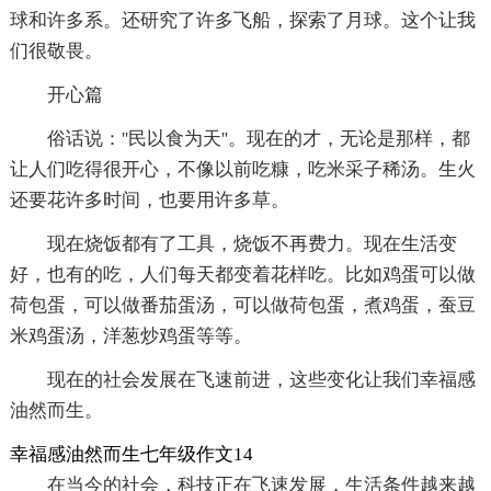
球和许多系。还研究了许多飞船，探索了月球。这个让我
们很敬畏。
开心篇
俗话说：''民以食为天''。现在的才，无论是那样，都
让人们吃得很开心，不像以前吃糠，吃米采子稀汤。生火
还要花许多时间，也要用许多草。
现在烧饭都有了工具，烧饭不再费力。现在生活变
好，也有的吃，人们每天都变着花样吃。比如鸡蛋可以做
荷包蛋，可以做番茄蛋汤，可以做荷包蛋，煮鸡蛋，蚕豆
米鸡蛋汤，洋葱炒鸡蛋等等。
现在的社会发展在飞速前进，这些变化让我们幸福感
油然而生。
幸福感油然而生七年级作文14
在当今的社会，科技正在飞速发展，生活条件越来越