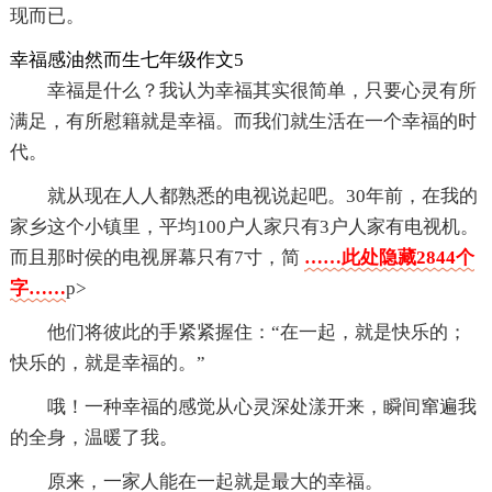
现而已。
幸福感油然而生七年级作文5
幸福是什么？我认为幸福其实很简单，只要心灵有所
满足，有所慰籍就是幸福。而我们就生活在一个幸福的时
代。
就从现在人人都熟悉的电视说起吧。30年前，在我的
家乡这个小镇里，平均100户人家只有3户人家有电视机。
而且那时侯的电视屏幕只有7寸，简
……此处隐藏2844个
字……
p>
他们将彼此的手紧紧握住：“在一起，就是快乐的；
快乐的，就是幸福的。”
哦！一种幸福的感觉从心灵深处漾开来，瞬间窜遍我
的全身，温暖了我。
原来，一家人能在一起就是最大的幸福。