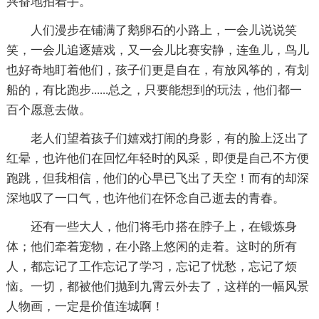
兴奋地拍着手。
人们漫步在铺满了鹅卵石的小路上，一会儿说说笑
笑，一会儿追逐嬉戏，又一会儿比赛安静，连鱼儿，鸟儿
也好奇地盯着他们，孩子们更是自在，有放风筝的，有划
船的，有比跑步......总之，只要能想到的玩法，他们都一
百个愿意去做。
老人们望着孩子们嬉戏打闹的身影，有的脸上泛出了
红晕，也许他们在回忆年轻时的风采，即便是自己不方便
跑跳，但我相信，他们的心早已飞出了天空！而有的却深
深地叹了一口气，也许他们在怀念自己逝去的青春。
还有一些大人，他们将毛巾搭在脖子上，在锻炼身
体；他们牵着宠物，在小路上悠闲的走着。这时的所有
人，都忘记了工作忘记了学习，忘记了忧愁，忘记了烦
恼。一切，都被他们抛到九霄云外去了，这样的一幅风景
人物画，一定是价值连城啊！