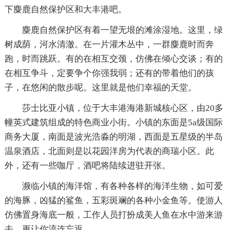
下麋鹿自然保护区和大丰港吧。
麋鹿自然保护区有着一望无垠的滩涂湿地。这里，绿
树成荫，河水清澈。在一片灌木丛中，一群麋鹿时而奔
跑，时而跳跃。有的在相互交颈，仿佛在倾心交谈；有的
在相互争斗，定要争个你强我弱；还有的带着他们的孩
子，在悠闲的散步呢。这里就是他们幸福的天堂。
莎士比亚小镇，位于大丰港海港新城核心区，由20多
幢英式建筑组成的特色商业小街。小镇的东面是5a级国际
商务大厦，南面是波光浩淼的明湖，西面是五星级的半岛
温泉酒店，北面则是以花园洋房为代表的商瑞小区。此
外，还有一些咖厅，酒吧将陆续进驻开张。
濒临小镇的海洋馆，有各种各样的海洋生物，如可爱
的海豚，凶猛的鲨鱼，五彩斑斓的各种小金鱼等。使游人
仿佛置身海底一般，工作人员打扮成美人鱼在水中游来游
去，更让你流连忘返。