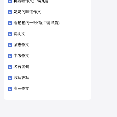
8篇）
机器猫作文汇编九篇
奶奶的味道作文
给爸爸的一封信(汇编15篇)
说明文
励志作文
中考作文
名言警句
续写改写
高三作文