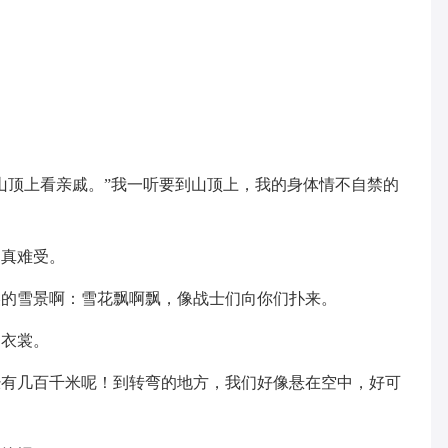
山顶上看亲戚。”我一听要到山顶上，我的身体情不自禁的
，真难受。
美的雪景啊：雪花飘啊飘，像战士们向你们扑来。
白衣裳。
经有几百千米呢！到转弯的地方，我们好像悬在空中，好可