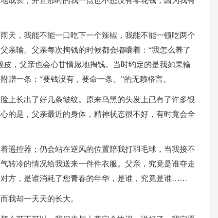
福地成长，并且那时的我一点也不愁没有零花钱，因为我有
是雨天，我能不能一口吃下一个辣椒，我能不能一顿吃两个
父亲输。父亲每次掏钱的时候都会嘟囔着：“我怎么养了
赖皮，父亲也会心甘情愿地掏钱。当时约定的是我如果输
附赠一条：“要钱没有，要命一条。”的无赖格言。
的脸上长出了好几条皱纹。原来乌黑的头发上已有了许多银
担心的是，父亲最近的身体，精神状态很不好，有时竟会全
抢着遥控器；仍会站在逆风的位置陪我打羽毛球，当我接不
天气转冷的情况给我送来一件件衣服。父亲，究竟是谁夺走
着对方，是谁消耗了您青春的年华，是谁，究竟是谁……
，而我却一天天的长大。