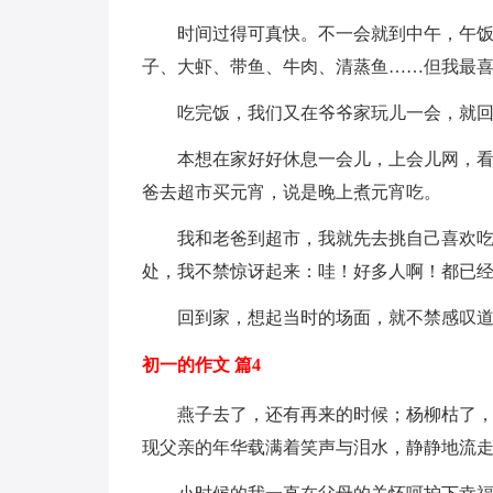
时间过得可真快。不一会就到中午，午
子、大虾、带鱼、牛肉、清蒸鱼……但我最
吃完饭，我们又在爷爷家玩儿一会，就
本想在家好好休息一会儿，上会儿网，
爸去超市买元宵，说是晚上煮元宵吃。
我和老爸到超市，我就先去挑自己喜欢吃
处，我不禁惊讶起来：哇！好多人啊！都已经
回到家，想起当时的场面，就不禁感叹道
初一的作文 篇4
燕子去了，还有再来的时候；杨柳枯了
现父亲的年华载满着笑声与泪水，静静地流