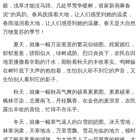
眼，浅草才能没马蹄。几处早莺争暖树，谁家新燕啄春
泥”的风韵。春风抚摸着大地，让人们感受到她的温柔，
春雨滋润着大地，让人们感受到她的温馨。春天是大自然
万物复苏的季节！
夏天，就像一幅万亩葱茏的繁花似锦图。姹紫嫣红，
郁郁葱葱，骄阳似火，绿树成荫。烈日炎炎下，农民在田
地里播撒着辛勤的汗水，期盼着秋天的丰收果实。鸣蝉躲
在树叶底下大声的抱怨着，生怕别人听不到它的声音，又
生怕别人看到它的影子。
秋天，就像一幅秋高气爽的硕果累累图。累累硕果，
枫林尽染，北雁南飞，丹桂飘香。在金色的麦浪里，农民
露出丰收的喜悦，忙得不亦乐乎。
冬天，就像一幅寒气逼人的白雪皑皑图。冰天雪地，
林寒涧肃，天寒地冻，万里雪飘。雪花光临的地方，顿时
成了银装素裹的城堡。为大地盖上了一层厚厚的棉被。大