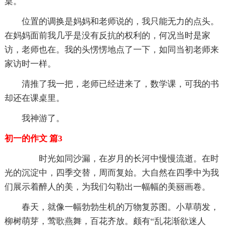
桌。
位置的调换是妈妈和老师说的，我只能无力的点头。
在妈妈面前我几乎是没有反抗的权利的，何况当时是家
访，老师也在。我的头愣愣地点了一下，如同当初老师来
家访时一样。
清推了我一把，老师已经进来了，数学课，可我的书
却还在课桌里。
我神游了。
初一的作文 篇3
时光如同沙漏，在岁月的长河中慢慢流逝。在时
光的沉淀中，四季交替，周而复始。大自然在四季中为我
们展示着醉人的美，为我们勾勒出一幅幅的美丽画卷。
春天，就像一幅勃勃生机的万物复苏图。小草萌发，
柳树萌芽，莺歌燕舞，百花齐放。颇有“乱花渐欲迷人