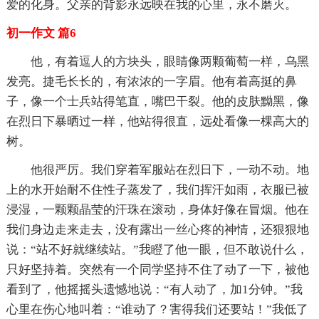
爱的化身。父亲的背影永远映在我的心里，永不磨灭。
初一作文 篇6
他，有着逗人的方块头，眼睛像两颗葡萄一样，乌黑
发亮。捷毛长长的，有浓浓的一字眉。他有着高挺的鼻
子，像一个士兵站得笔直，嘴巴干裂。他的皮肤黝黑，像
在烈日下暴晒过一样，他站得很直，远处看像一棵高大的
树。
他很严厉。我们穿着军服站在烈日下，一动不动。地
上的水开始耐不住性子蒸发了，我们挥汗如雨，衣服已被
浸湿，一颗颗晶莹的汗珠在滚动，身体好像在冒烟。他在
我们身边走来走去，没有露出一丝心疼的神情，还狠狠地
说：“站不好就继续站。”我瞪了他一眼，但不敢说什么，
只好坚持着。突然有一个同学坚持不住了动了一下，被他
看到了，他摇摇头遗憾地说：“有人动了，加1分钟。”我
心里在伤心地叫着：“谁动了？害得我们还要站！”我低了