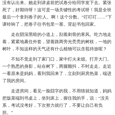
没有认出来。她走到讲桌前把试卷分给同学发下去。紧张
死了，好期待呀！这可是一场关键性的考试呀！我是全班
最后一个拿到卷子的'人。啊！这个分数。“叮叮叮……”下
课铃响了，把卷子往书包里一塞。背起书包回家。
走在阴深黑暗的小道上，刮着刺骨的寒风。吃力地走
着，紧紧地裹住外套，望着路两旁光秃秃的树枝，一地的
树叶，不知这样的天气还有什么植物可以含苞待放呢？
不知不觉走到了家门口，家中灯火未熄。打开大门。
一个熟悉的身影，站在树下，两腿颤抖，不时走走。走近
一看原来是妈妈，看到我回来了，立刻到厨房热菜，端进
了我的房间。
走进房间，看见一脸囧字的我，不用猜就知道，妈妈
把饭菜端到书桌上，坐到床上，握住我的手，说：“没关
系，考试没考好，下次努力就行了，不要让自己有负
担。”