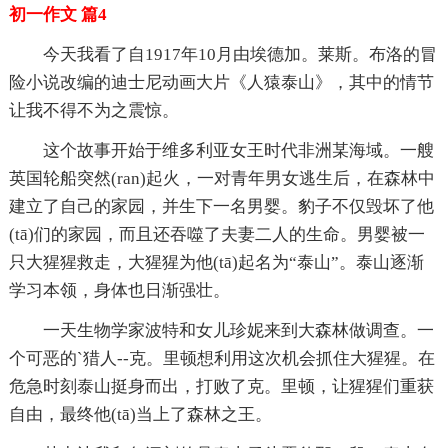
初一作文 篇4
今天我看了自1917年10月由埃德加。莱斯。布洛的冒
险小说改编的迪士尼动画大片《人猿泰山》，其中的情节
让我不得不为之震惊。
这个故事开始于维多利亚女王时代非洲某海域。一艘
英国轮船突然(ran)起火，一对青年男女逃生后，在森林中
建立了自己的家园，并生下一名男婴。豹子不仅毁坏了他
(tā)们的家园，而且还吞噬了夫妻二人的生命。男婴被一
只大猩猩救走，大猩猩为他(tā)起名为“泰山”。泰山逐渐
学习本领，身体也日渐强壮。
一天生物学家波特和女儿珍妮来到大森林做调查。一
个可恶的`猎人--克。里顿想利用这次机会抓住大猩猩。在
危急时刻泰山挺身而出，打败了克。里顿，让猩猩们重获
自由，最终他(tā)当上了森林之王。