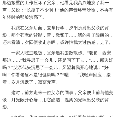
那边繁重的工作压坏了父亲，他看见我高兴地换了我一
声，又说：“长瘦了不少啊！”他的声音略带沙哑，不再有
年轻时的那般洪亮了。
我跟在父亲后面，去拿行李，夕阳折射出父亲的背
影，那个苍老的背影，背，微驼了……我的鼻子酸酸的，
还未看清，夕阳便收走余晖，或许怕我太过伤感，走了。
一家人吃过晚饭，父亲邀我去散散步。“老爸，西安
那边……”我寻思了一会儿，还是问了下去，“……那边好
吗？”父亲低头沉思了一会儿，又望着我开心地说：“好
啊！你看老爸不是很健康吗？”“嗯……”我轻声回应，接
着，岁月沉默了，寂寥无声。
这时，前方走来一位父亲的同事，父亲便上前与他交
谈，月光敞开心扉，用它皎洁、温柔的光照出父亲的背
影。