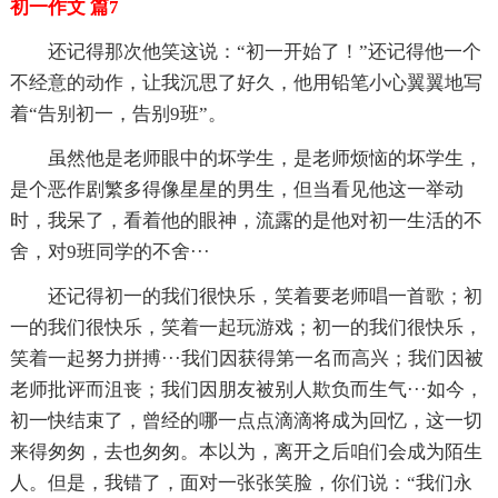
初一作文 篇7
还记得那次他笑这说：“初一开始了！”还记得他一个
不经意的动作，让我沉思了好久，他用铅笔小心翼翼地写
着“告别初一，告别9班”。
虽然他是老师眼中的坏学生，是老师烦恼的坏学生，
是个恶作剧繁多得像星星的男生，但当看见他这一举动
时，我呆了，看着他的眼神，流露的是他对初一生活的不
舍，对9班同学的不舍···
还记得初一的我们很快乐，笑着要老师唱一首歌；初
一的我们很快乐，笑着一起玩游戏；初一的我们很快乐，
笑着一起努力拼搏···我们因获得第一名而高兴；我们因被
老师批评而沮丧；我们因朋友被别人欺负而生气···如今，
初一快结束了，曾经的哪一点点滴滴将成为回忆，这一切
来得匆匆，去也匆匆。本以为，离开之后咱们会成为陌生
人。但是，我错了，面对一张张笑脸，你们说：“我们永