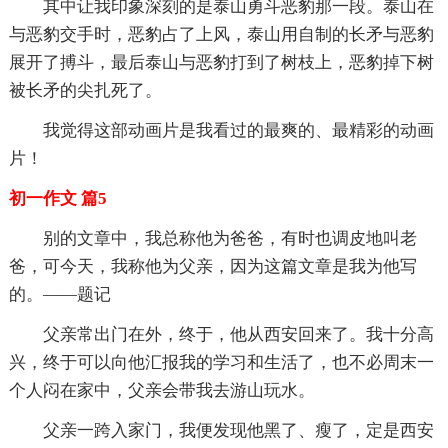
其中让我印象深刻的是泰山勇斗恶豹那一段。泰山在
与恶豹交手时，恶豹占了上风，泰山用自制的长矛与恶豹
展开了搏斗，最后泰山与恶豹打到了树枝上，恶豹掉下树
被长矛的尖扎死了。
我觉得这部动画片是我看过的最爽的、最精彩的动画
片！
初一作文 篇5
别的文章中，我总称他为爸爸，有时也调皮地叫老
爸，可今天，我称他为父亲，因为这篇文章是我为他写
的。——题记
父亲常出门在外，终于，他从西安回来了。我十分高
兴，终于可以向他汇报我的学习和生活了，也不必周末一
个人闷在家中，父亲会带我去游山玩水。
父亲一跨入家门，我便发现他黑了、瘦了，定是西安