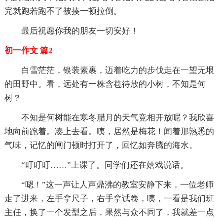
完就跑若跑不了被揍一顿拉倒。
最后祝愿你我的朋友一切安好！
初一作文 篇2
白雪茫茫，银装素裹，迈着吃力的步伐走在一望无垠
的田野中。看，远处有一株含苞待放的小树，不知是何
树？
不知是何树能在寒冬腊月的天气竞相开放呢？我欣喜
地向前跑着。凑上去看。咦，居然是梅花！闻着那熟悉的
气味，记忆的闸门顿时打开了，回忆如奔腾的海水。
“叮叮叮……”上课了。同学们还在嬉戏说话。
“嗯！”这一声让人声鼎沸的教室安静下来，一位老师
走了进来，左手拿尺子，右手拿试卷，咦，一看是我们班
主任，换了一个发型之后，果然与众不同了，我就差一点