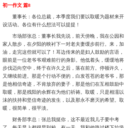
初一作文 篇8
董事长：各位总裁，本季度我们要以取暖为题材来开
设活动。各位有什么想法可以提提！
市场部张总：董事长我先说，前天傍晚，我在公园和
家人散步，在夕阳的映衬下一对老夫妻缓步前行。来，加
油，走完这些就可以了！耳边传来的是妇人鼓励的言语，
眼前是一位老爷爷艰难前行的身影。他低着头，缓缓地将
步伐迈向空中，终于在许久之后，落在前方。停顿许久，
又继续前进。那是个行动不便的，白发苍苍的老爷爷，那
是他相信奇迹，不肯放弃的妻子，那是他们在互相鼓励中
取暖，那是残阳的余辉在为他们祈祷。取暖，只是相濡以
沫的扶持和坚信奇迹的发生，以及那永不磨灭的希望。取
暖，很简单，很平淡。
财务部李总：张总我挺你，这不最近我儿子要中考
了，每天早上都很早到校。有一天，我和他路过楼下垃圾