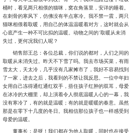
桶时，看见两只相偎的猫咪，窝在角落里，安详的睡着。
在刺骨的寒风下，仿佛没有半点寒冷。我不禁一震，两只
猫咪相偎着取暖，用自己的体温温暖着对方，这时就会从
心底产生一种不可比拟的温暖。动物之间的`取暖从未消
失过，更何况我们人呢？
销售部王总：各位总裁，你们说的都对，人们之间的
取暖从未消失过。昨天不下雪了吗。我去市场买菜，有雨
雪太大，天太冷，几乎没有几家摊市了，我好不容易找到
了一家，进去之后，我看到的不禁让我反思。一位中年妇
女用自己冻得通红通红双手，捂住孩子红肿的双耳，母爱
在冰冷的大棚里，却上演着令人彻底温暖人心的一幕，我
没有寒冷了，有的就是温暖；有的就是暖暖的春意。虽然
那是在零下十几度的冬日。我相信那位孩子也一样感受到
母爱的温暖。
董事长：是呀！我们都在为他人取暖，同时也在接受