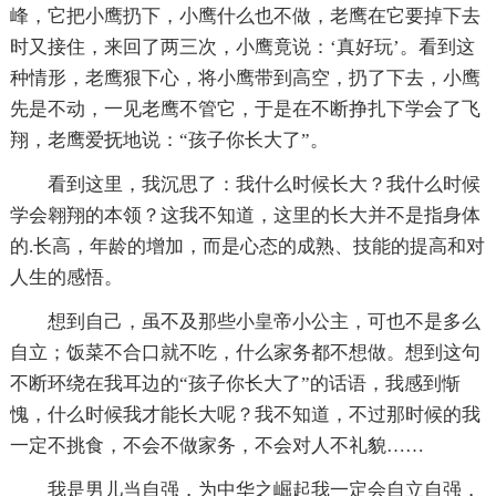
峰，它把小鹰扔下，小鹰什么也不做，老鹰在它要掉下去
时又接住，来回了两三次，小鹰竟说：‘真好玩’。看到这
种情形，老鹰狠下心，将小鹰带到高空，扔了下去，小鹰
先是不动，一见老鹰不管它，于是在不断挣扎下学会了飞
翔，老鹰爱抚地说：“孩子你长大了”。
看到这里，我沉思了：我什么时候长大？我什么时候
学会翱翔的本领？这我不知道，这里的长大并不是指身体
的.长高，年龄的增加，而是心态的成熟、技能的提高和对
人生的感悟。
想到自己，虽不及那些小皇帝小公主，可也不是多么
自立；饭菜不合口就不吃，什么家务都不想做。想到这句
不断环绕在我耳边的“孩子你长大了”的话语，我感到惭
愧，什么时候我才能长大呢？我不知道，不过那时候的我
一定不挑食，不会不做家务，不会对人不礼貌……
我是男儿当自强，为中华之崛起我一定会自立自强，