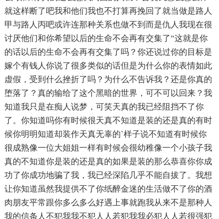
就这样断了吧我和他们我也不打算再挽回了就当做是路人
甲与路人丙吧或许连那种关系也做不到而是仇人我现在很
讨厌他们和你希望以后的生命不会再有交集了”这就是你
的话以后的生命不会再有交集了吗？你还说过你的目标是
嫁个有钱人你说了很多类似的话但是为什么你的表情如此
虚假，受到什么挫折了吗？为什么不告诉我？还是你真的
堕落了？真的输给了这个黑暗的世界，可不可以回来？我
知道我只是在痴人说梦，可笑天真的我已经阻挡不了你
了。你知道吗你有时候很天真不知道是装的还是真的有时
候你明明知道却装作天真无辜的`样子说不知道有时候你
很成熟像一位大姐姐一样有时候会很幼稚像一个小孩子我
真的不知道你是装的还是真的如果是装的那么恭喜你你成
功了你成功地骗了我，我已经深陷几乎不能自拔了。我想
让你知道虽然我提供不了你纸醉金迷的生活做不了你的酒
肉朋友平常跟你多么多么好遇上事就跑我从来不是那种人
我的信条人不犯我我不犯人人若犯我我必犯人人若很强犯