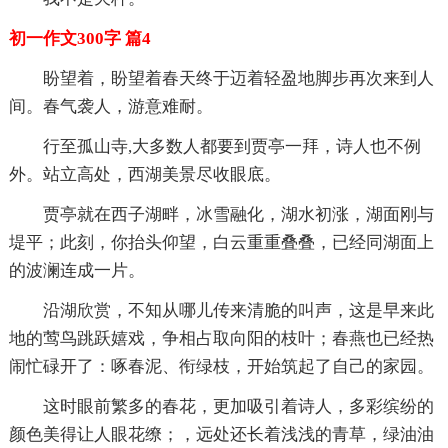
初一作文300字 篇4
盼望着，盼望着春天终于迈着轻盈地脚步再次来到人
间。春气袭人，游意难耐。
行至孤山寺,大多数人都要到贾亭一拜，诗人也不例
外。站立高处，西湖美景尽收眼底。
贾亭就在西子湖畔，冰雪融化，湖水初涨，湖面刚与
堤平；此刻，你抬头仰望，白云重重叠叠，已经同湖面上
的波澜连成一片。
沿湖欣赏，不知从哪儿传来清脆的叫声，这是早来此
地的莺鸟跳跃嬉戏，争相占取向阳的枝叶；春燕也已经热
闹忙碌开了：啄春泥、衔绿枝，开始筑起了自己的家园。
这时眼前繁多的春花，更加吸引着诗人，多彩缤纷的
颜色美得让人眼花缭；，远处还长着浅浅的青草，绿油油