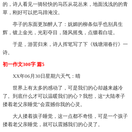
的，诗人看见一骑轻快的马匹从花丛来，地面浅浅的的青
草，刚好可以把马蹄淹没。
亭子的东面更加醉人了：妩媚的柳条似乎也别具生
辉，镀上金光，光彩夺目，随风摇曳，点缀着白堤。
于是，游罢归来，诗人挥笔写了下《钱塘湖春行》一
诗。
初一作文300字 篇5
XX年06月30日星期六天气：晴
世界上有太多的感动了，可是我们的心却越来越冷
了。到底什么才可以温暖我们的心？我想，这“大陆孝子
搂着老父亲睡觉”会震撼你我的心灵。
大人搂着孩子睡觉，这一点都不奇怪，可是一个孩子
搂着老父亲睡觉，就可以震撼我们的心灵了。