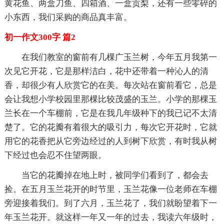
黄花鱼、两盒刀鱼、四箱酒、一盒贡梨，还有一些零碎的
小东西，我们采购的商品真丰富。
初一作文300字 篇2
在我们教室的窗前有几棵广玉兰树，今年五月我第一
次见它开花，它是那样洁白，花中还带着一种沁人的清
香，却很少有人欣赏它的在美。每次站在窗前看它，总是
会让我想小学校园里那棵比较茂盛的玉兰。小学的那棵玉
兰长在一个车棚前，它是在我几年级种下的我已记不太清
楚了。它的花瓣有着很大的吸引力，每次它开花时，它就
用它的花香把从它旁边经过的人到树下欣赏，有时我从树
下经过也会忍不住望两眼。
当它的花瓣掉在地上时，被同学们看到了，都会去
捡。在五月玉兰花开的时节里，玉兰花像一位老师在车棚
旁迎接着我们。到了六月，玉兰花了，我们就盼望着下一
年玉兰花开。就这样一年又一年的过去，我读六年级时，