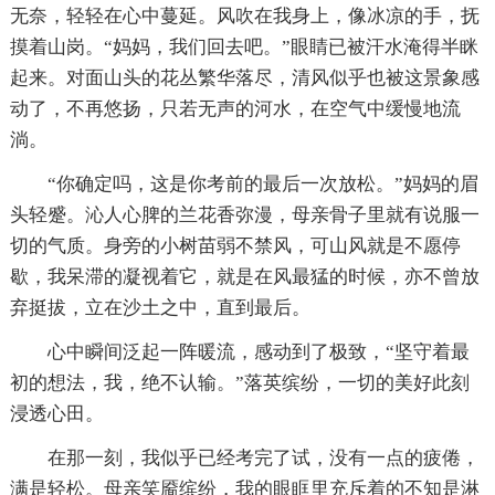
无奈，轻轻在心中蔓延。风吹在我身上，像冰凉的手，抚
摸着山岗。“妈妈，我们回去吧。”眼睛已被汗水淹得半眯
起来。对面山头的花丛繁华落尽，清风似乎也被这景象感
动了，不再悠扬，只若无声的河水，在空气中缓慢地流
淌。
“你确定吗，这是你考前的最后一次放松。”妈妈的眉
头轻蹙。沁人心脾的兰花香弥漫，母亲骨子里就有说服一
切的气质。身旁的小树苗弱不禁风，可山风就是不愿停
歇，我呆滞的凝视着它，就是在风最猛的时候，亦不曾放
弃挺拔，立在沙土之中，直到最后。
心中瞬间泛起一阵暖流，感动到了极致，“坚守着最
初的想法，我，绝不认输。”落英缤纷，一切的美好此刻
浸透心田。
在那一刻，我似乎已经考完了试，没有一点的疲倦，
满是轻松。母亲笑靥缤纷，我的眼眶里充斥着的不知是淋