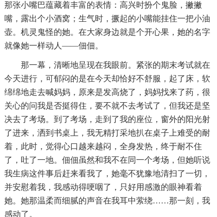
那张小嘴巴蕴藏着丰富的表情：高兴时扮个鬼脸，撇撇
嘴，露出个小酒窝；生气时，撅起的小嘴能挂住一把小油
壶。机灵鬼怪的她。在大家身边就是个开心果，她的名字
就像她一样动人——佃佃。
那一幕，清晰地呈现在我眼前。紧张的期末考试就在
今天进行，可郁闷的是在今天却恰好不舒服，起了床，软
绵绵地走去喊妈妈，原来是发高烧了，妈妈找来了药，很
关心的问我是否挺得住，要不就不去考试了，但我还是坚
决去了考场。到了考场，走到了我的座位，窗外的阳光射
了进来，洒到书桌上，我无精打采地扒在桌子上难受的耐
着，此时，觉得心口越来越闷，全身发热，终于耐不住
了，吐了一地。佃佃虽然和我不在同一个考场，但她听说
我生病这件事后赶来看我了，她毫不犹豫地清扫了一切，
并安慰着我，我感动得哽咽了，只好用感激的眼神看着
她。她那温柔而细腻的声音在我耳中萦绕……那一刻，我
感动了。