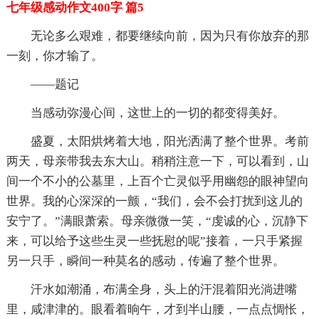
七年级感动作文400字 篇5
无论多么艰难，都要继续向前，因为只有你放弃的那
一刻，你才输了。
——题记
当感动弥漫心间，这世上的一切的都变得美好。
盛夏，太阳烘烤着大地，阳光洒满了整个世界。考前
两天，母亲带我去东大山。稍稍注意一下，可以看到，山
间一个不小的公墓里，上百个亡灵似乎用幽怨的眼神望向
世界。我的心深深的一颤，“我们，会不会打扰到这儿的
安宁了。”满眼萧索。母亲微微一笑，“虔诚的心，沉静下
来，可以给予这些生灵一些抚慰的呢”接着，一只手紧握
另一只手，瞬间一种莫名的感动，传遍了整个世界。
汗水如潮涌，布满全身，头上的汗混着阳光淌进嘴
里，咸津津的。眼看着晌午，才到半山腰，一点点惆怅，