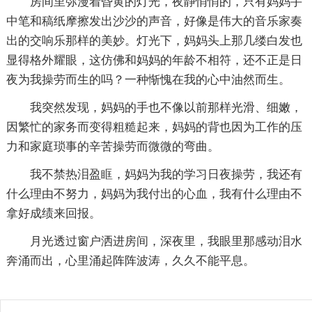
房间里弥漫着昏黄的灯光，夜静悄悄的，只有妈妈手
中笔和稿纸摩擦发出沙沙的声音，好像是伟大的音乐家奏
出的交响乐那样的美妙。灯光下，妈妈头上那几缕白发也
显得格外耀眼，这仿佛和妈妈的年龄不相符，还不正是日
夜为我操劳而生的吗？一种惭愧在我的心中油然而生。
我突然发现，妈妈的手也不像以前那样光滑、细嫩，
因繁忙的家务而变得粗糙起来，妈妈的背也因为工作的压
力和家庭琐事的辛苦操劳而微微的弯曲。
我不禁热泪盈眶，妈妈为我的学习日夜操劳，我还有
什么理由不努力，妈妈为我付出的心血，我有什么理由不
拿好成绩来回报。
月光透过窗户洒进房间，深夜里，我眼里那感动泪水
奔涌而出，心里涌起阵阵波涛，久久不能平息。