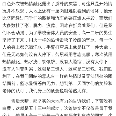
白色外衣被热情融化露出了质朴的灰黑，可这只是开始情
况并不乐观，大地上还有一层肉眼难以看到的薄冰，他无
比坚固经过同学们的践踏和汽车的碾压难以摧毁，而我们
大多数挂了彩，脱力、疲倦、困难在折磨着我们，但是我
们不会动摇，为了学校全体人员的安全，高一二班的男生
坚持了下来，用火一样的热情击垮了冷酷的坚冰。每一个
人的身上都充满汗水，手臂打弯肩上像是扛了一件大鼎，
但是无论如何没有人停下，劳累就用意志克服，寒冷就用
热情融化。热水浇，铁锹铲。没有人退缩，没有人停下，
没有人叫苦叫累，这就是二班人，这就是二班魂。我们胜
利了，在我们团结的意志火一样的热情以及无法阻挡的团
结面前，坚冰显得苍白无力。想到第二天同学们的笑脸和
老师的认可，我们身上的疲惫也就荡然无存。
雪后天晴，那坚实的大地有力的告诉我们，辛苦没有
白费，这就是五十三中的感动，这篇短文不仅仅是属于我
个人，他属于高一二班每一位不知严寒和疲倦的同学。这