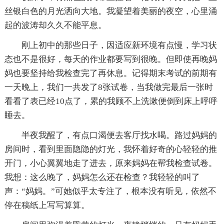
丝银白色的月光洒向大地。我凝望着美丽的夜空，心里涌
起的波涛却久久不能平息。
刚上初中的那些日子，因适应新环境有点慢，学习状
态也不是很好，每天的作业都要写到很晚。但即使再晚妈
妈也要坚持给我检查完了再休息。记得期末考试的前期有
一天晚上，我们一共发了8张试卷，当我做完最后一张时
看看了表已经10点了，累的我顾不上洗漱便倒到床上呼呼
睡去。
半夜我醒了，有点口渴便去客厅找水喝。路过妈妈的
房间时，看到里面隐隐的灯光，我怀着好奇的心轻轻的推
开门，小心翼翼地走了进去，原来妈妈在帮我检查试卷。
我想：这么晚了，妈妈怎么还在检查？我轻轻的叫了
声：“妈妈。”可她似乎太专注了，根本没有听见，依然不
停在稿纸上写写算算。