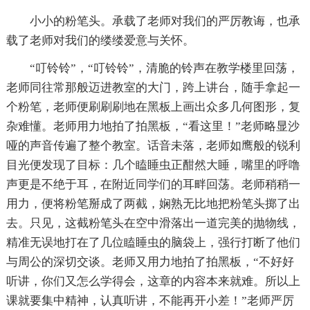
小小的粉笔头。承载了老师对我们的严厉教诲，也承
载了老师对我们的缕缕爱意与关怀。
“叮铃铃”，“叮铃铃”，清脆的铃声在教学楼里回荡，
老师同往常那般迈进教室的大门，跨上讲台，随手拿起一
个粉笔，老师便刷刷刷地在黑板上画出众多几何图形，复
杂难懂。老师用力地拍了拍黑板，“看这里！”老师略显沙
哑的声音传遍了整个教室。话音未落，老师如鹰般的锐利
目光便发现了目标：几个瞌睡虫正酣然大睡，嘴里的呼噜
声更是不绝于耳，在附近同学们的耳畔回荡。老师稍稍一
用力，便将粉笔掰成了两截，娴熟无比地把粉笔头掷了出
去。只见，这截粉笔头在空中滑落出一道完美的抛物线，
精准无误地打在了几位瞌睡虫的脑袋上，强行打断了他们
与周公的深切交谈。老师又用力地拍了拍黑板，“不好好
听讲，你们又怎么学得会，这章的内容本来就难。所以上
课就要集中精神，认真听讲，不能再开小差！”老师严厉