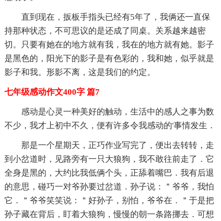
直到现在，扳板手指头已经有5年了，我俩还一直保
持那种状态，不可思议的是还成了同桌。关系越来越密
切。只要有她在的地方就有我，我在的地方就有她。影子
是黑色的，阳光下的影子是有色彩的，我和她，似乎就是
影子和我。形影不离，这是我们的约定。
七年级感动作文400字 篇7
感动是心灵一种美好的触动，生活中的感人之事为数
不少，我才上初中不久，便有许多令我感动的'事情发生．
那是一个星期天，正巧作业写完了，便出去转转，走
到小岔道时，见路旁有一只大狼狗，我不敢往前走了．它
全身是黑的，大约比我低俩个头，正舔着嘴巴．我有后退
的意思，碰巧一对爷孙要过岔道．孙子说：＂爷爷，我怕
它．＂爷爷笑笑说：＂好孙子，别怕，爷爷在．＂于是把
孙子藏在背后，盯着大狼狗，慢慢的朝一条路挪去．可想