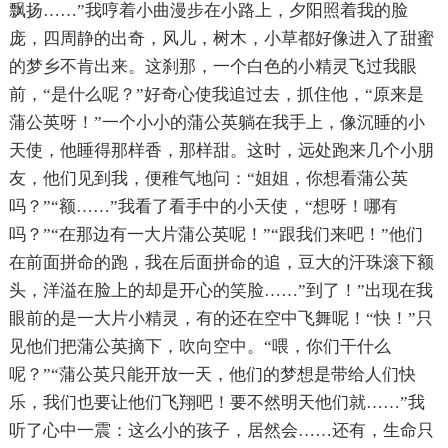
飘扬……”我哼着小曲漫步在小路上，夕阳照着我的脸
庞，四周静的出奇，风儿，树木，小草都好像进入了甜蜜
的梦乡不肯出来。这刹那，一个白色的小精灵飞过我眼
前，“是什么呢？”好奇心使我追过去，抓住他，“原来是
蒲公英呀！”一个小小的蒲公英躺在我手上，像沉睡的小
天使，他睡得那样香，那样甜。这时，远处跑来几个小朋
友，他们见到我，便稚气地问：“姐姐，你想看蒲公英
吗？”“额……”我看了看手中的小天使，“想呀！哪有
吗？”“在那边有一大片蒲公英呢！”“跟我们来吧！”他们
在前面拼命的跑，我在后面拼命的追，豆大的汗珠滚下额
头，洋溢在脸上的却是开心的笑脸……”到了！”出现在我
眼前的是一大片小精灵，有的还在空中飞舞呢！“快！”只
见他们把蒲公英摘下，吹向空中。“喂，你们干什么
呢？”“蒲公英只能开放一天，他们的梦想是带给人们快
乐，我们也要让他们飞翔吧！要不然明天他们就……”我
听了心中一震：这么小的孩子，居然会……还有，生命只