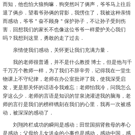
而知，他也怕大狼狗嘛．狗突然叫了俩声，爷爷马上往后
退了俩步．望着爷孙俩的背影，我愣住了，我被这种亲情
而感动，爷爷＂奋不顾身＂保护孙子，不让孙子受到伤
害．回想我们的家长不也像这位爷爷一样爱护关心我们
吗？我想到这里，勇敢的走了过去．
亲情使我们感动，关怀更让我们充满力量．
我的老师很普通，并不是什么教授 博士，但是他与千
千万万个教师一样，为了我们不辞辛劳．记得我在一堂生
物课上不守纪律，老师在办公室批评了我，使我深受启
发，更是那关怀的话语令我难忘：老师怕我冷，问我怎么
穿这么少．老师的言语是知识的甘泉浇灌进我的脑海，老
师的言行是我们的榜样镌刻在我们的心里．我再一次被感
动，被深深的感动了．
刘翔跨栏成功的瞬间是感动；田世国捐肾救母的孝心
是感动；父母给儿女送伞的小事也是感动．感动中国，感