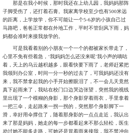
那是在我小时候，那时我还在上幼儿园，我妈妈那阵
子脚受伤了，还打着石膏。我家离学校至少也有500米远
的距离，上学放学，你不可能让一个5-6岁的小孩自己过
马路吧，爸爸正常都在外地工作，平时不管刮风下雨，妈
妈都会准时来接我放学的。
可是我看着别的小朋友一个一个的都被家长带走了，
心里不免有些着急，‘我妈妈怎么还没来呢’我小声的嘀咕
着，天上的乌云越积越多，眼看快要下雨了，老师赶紧把
我领到办公室，时间一分一秒的过去了，可我妈妈还没有
来，我不禁拿起我的小手开始擦眼泪了，不一会儿天竟然
真下起雨来了，我站在校门口边哭边张望，突然我的视线
里出现了一个模糊的身影，那个身影穿着雨衣，手里拿着
一把三伞，走起路来一拐一拐的，突然那个身影脚下一
滑，幸好用伞撑住了，随着那身影的一点点走近，我认出
来了那是妈妈，她走的每一步都看起来不那么轻松，医生
劝过她不能多走路，可她还是冒着雨来接我，我不禁冲向