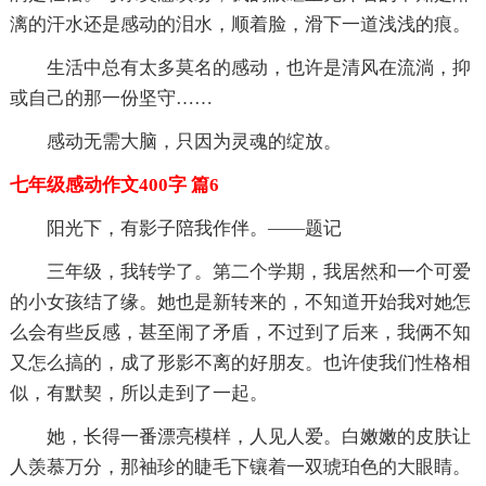
漓的汗水还是感动的泪水，顺着脸，滑下一道浅浅的痕。
生活中总有太多莫名的感动，也许是清风在流淌，抑
或自己的那一份坚守……
感动无需大脑，只因为灵魂的绽放。
七年级感动作文400字 篇6
阳光下，有影子陪我作伴。——题记
三年级，我转学了。第二个学期，我居然和一个可爱
的小女孩结了缘。她也是新转来的，不知道开始我对她怎
么会有些反感，甚至闹了矛盾，不过到了后来，我俩不知
又怎么搞的，成了形影不离的好朋友。也许使我们性格相
似，有默契，所以走到了一起。
她，长得一番漂亮模样，人见人爱。白嫩嫩的皮肤让
人羡慕万分，那袖珍的睫毛下镶着一双琥珀色的大眼睛。