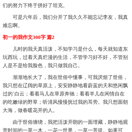
们的努力下终于拼好了坦克。
可是六年后，我们分开了我久久不能忘记李友，我真
难忘啊。
初一的我作文300字 篇2
儿时的我天真活泼，不知学习是什么，每天就知道东
玩西玩，过着天真烂漫的生活，不管学习好不好，不管别
人是不是给我脸色，我只做我自己。
渐渐地长大了，我在世俗中懂事，可我厌烦了世俗，
我只想在辽阔的草原上，安安静静地看蔚蓝的天和悠闲飘
过的`白云；看着马儿在草原奔驰；看着羊儿在闲情自在
的吃嫩绿的野草；听清风慢慢抚过我的耳旁。我只想面朝
大海，做春暖花开的人。
由于世俗缠绕，我把活泼开朗的一面埋藏，静静地观
赏时间的一草一木，一花一世界，一草一菩提。如果可