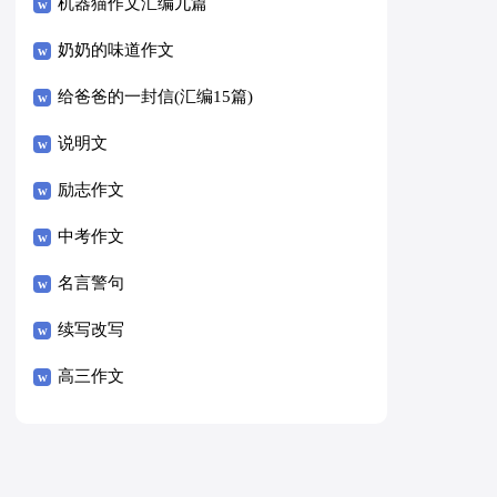
8篇）
机器猫作文汇编九篇
奶奶的味道作文
给爸爸的一封信(汇编15篇)
说明文
励志作文
中考作文
名言警句
续写改写
高三作文