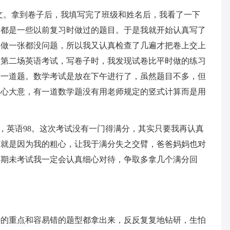
文。拿到卷子后，我填写完了班级和姓名后，我看了一下
，都是一些以前复习时做过的题目。于是我就开始认真写了
再做一张都没问题，所以我又认真检查了几遍才把卷上交上
了第二场英语考试，写卷子时，我发现试卷比平时做的练习
每一道题。数学考试是放在下午进行了，虽然题目不多，但
粗心大意，有一道数学题没有用老师规定的竖式计算而是用
。
.5，英语98。这次考试没有一门得满分，其实只要我再认真
可就是因为我的粗心，让我于满分失之交臂，爸爸妈妈也对
，期未考试我一定会认真细心对待，争取多拿几个满分回
讲的重点和容易错的题型都拿出来，反反复复地钻研，生怕