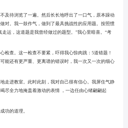
迫不及待浏览了一遍。然后长长地呼出了一口气，原本躁动
能做对。我一鼓作气，做到了最具挑战性的应用题。按照惯
真走运，这道题是我曾经做过的题型。”我心里暗喜。“考
心心检查。这一检查不要紧，吓得我心惊肉跳：5道错题！
到可能还有更严重、更离谱的错误时，我一次又一次的细心
风地走进教室。此时此刻，我对自己很有信心。我屏住气静
竭尽全力地掩盖着激动的表情 ，一边任由心绪翩翩起
于成功的道理。