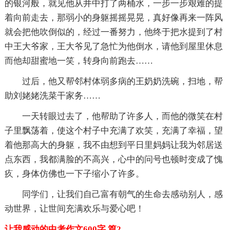
的银河般，就见他从井中打了两桶水，一步一步艰难的提
着向前走去，那弱小的身躯摇摇晃晃，真好像再来一阵风
就会把他吹倒似的，经过一番努力，他终于把水提到了村
中王大爷家，王大爷见了急忙为他倒水，请他到屋里休息
而他却甜蜜地一笑，转身向前跑去……
过后，他又帮邻村体弱多病的王奶奶洗碗，扫地，帮
助刘姥姥洗菜干家务……
一天转眼过去了，他帮助了许多人，而他的微笑在村
子里飘荡着，使这个村子中充满了欢笑，充满了幸福，望
着他那高大的身躯，我不由想到平日里妈妈让我为邻居送
点东西，我都满脸的不高兴，心中的问号也顿时变成了愧
疚，身体仿佛也一下子缩小了许多。
同学们，让我们自己富有朝气的生命去感动别人，感
动世界，让世间充满欢乐与爱心吧！
让我感动的中考作文600字 篇2