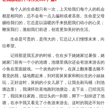
每个人的生命都只有一次，上天给我们每个人的机会
都是相同的，总不会有一点儿偏袒或者吝啬。生命是父母
赐给我们的，它总是以温暖的手来抚慰我们幼小的心灵；
鞭策我们，激励我们前进，创造更加美好的生活。
生命是可贵的，是伟大的，它总让人们憧憬未来，向
往希望。
记得那是我五岁的时候，住在乡下姥姥家过暑假，姥
姥家门前有一个小的池塘，池塘里偶尔还会有游来游去的
小鱼在里面嬉戏。一个炎热的中午，在床上翻来覆去睡不
着觉的我，猛地爬起来，到对面舅舅家和刚出生的小妹妹
玩，正好这时，舅妈的小女儿尿了，让我去刷马桶（到池
塘边里），我满怀欣喜地跑到池塘边，走下去，已经洗完
了，我回来往家跑，扭过头的一刹那，脚下一划掉进了池
塘，在水中我又看见了小鱼游来游去。这时的我还不知什