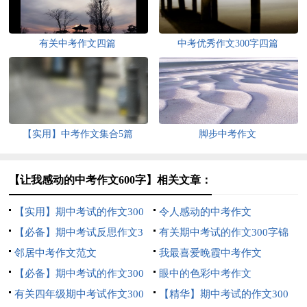
有关中考作文四篇
中考优秀作文300字四篇
【实用】中考作文集合5篇
脚步中考作文
【让我感动的中考作文600字】相关文章：
【实用】期中考试的作文300
令人感动的中考作文
字集合五篇
【必备】期中考试反思作文3
有关期中考试的作文300字锦
篇
邻居中考作文范文
集七篇
我最喜爱晚霞中考作文
【必备】期中考试的作文300
眼中的色彩中考作文
字集合六篇
有关四年级期中考试作文300
【精华】期中考试的作文300