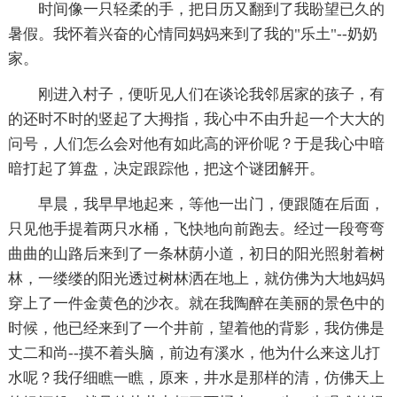
时间像一只轻柔的手，把日历又翻到了我盼望已久的
暑假。我怀着兴奋的心情同妈妈来到了我的"乐土"--奶奶
家。
刚进入村子，便听见人们在谈论我邻居家的孩子，有
的还时不时的竖起了大拇指，我心中不由升起一个大大的
问号，人们怎么会对他有如此高的评价呢？于是我心中暗
暗打起了算盘，决定跟踪他，把这个谜团解开。
早晨，我早早地起来，等他一出门，便跟随在后面，
只见他手提着两只水桶，飞快地向前跑去。经过一段弯弯
曲曲的山路后来到了一条林荫小道，初日的阳光照射着树
林，一缕缕的阳光透过树林洒在地上，就仿佛为大地妈妈
穿上了一件金黄色的沙衣。就在我陶醉在美丽的景色中的
时候，他已经来到了一个井前，望着他的背影，我仿佛是
丈二和尚--摸不着头脑，前边有溪水，他为什么来这儿打
水呢？我仔细瞧一瞧，原来，井水是那样的清，仿佛天上