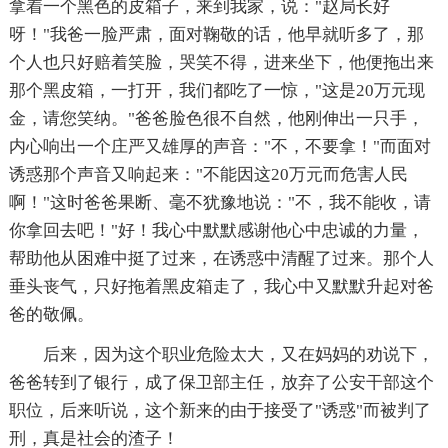
拿着一个黑色的皮箱子，来到我家，说："赵局长好
呀！"我爸一脸严肃，面对鞠敬的话，他早就听多了，那
个人也只好赔着笑脸，哭笑不得，进来坐下，他便拖出来
那个黑皮箱，一打开，我们都吃了一惊，"这是20万元现
金，请您笑纳。"爸爸脸色很不自然，他刚伸出一只手，
内心响出一个庄严又雄厚的声音："不，不要拿！"而面对
诱惑那个声音又响起来："不能因这20万元而危害人民
啊！"这时爸爸果断、毫不犹豫地说："不，我不能收，请
你拿回去吧！"好！我心中默默感谢他心中忠诚的力量，
帮助他从困难中挺了过来，在诱惑中清醒了过来。那个人
垂头丧气，只好拖着黑皮箱走了，我心中又默默升起对爸
爸的敬佩。
后来，因为这个职业危险太大，又在妈妈的劝说下，
爸爸转到了银行，成了保卫部主任，放弃了公安干部这个
职位，后来听说，这个新来的由于接受了"诱惑"而被判了
刑，真是社会的渣子！