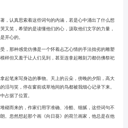
名著，认真思索着这些词句的内涵，若是心中涌出了什么想
又哭又笑，希望的是读懂他们的心，汲取他们文字的力量，
我是开心的。
感受，那种感觉仿佛是一个怀着忐忑心情的手法拙劣的雕塑
的模样但又羞于让人们见到，甚至连拿起雕刻刀都仿佛祭祀
地拿起笔来写身边的事物。天上的云朵，傍晚的夕阳，高大
儿的泪与笑，停在窗前或草地间的鸟都被我细心记录下来。
档中占据了位置。
藻堆砌而来的，作家们用字准确、冷酷、细腻，这些词句不
开朗。忽然想起那个画《向日葵》的荷兰画家，他总是在他