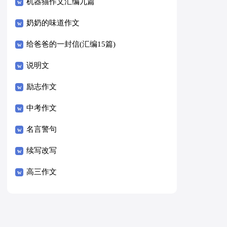
8篇）
机器猫作文汇编九篇
奶奶的味道作文
给爸爸的一封信(汇编15篇)
说明文
励志作文
中考作文
名言警句
续写改写
高三作文