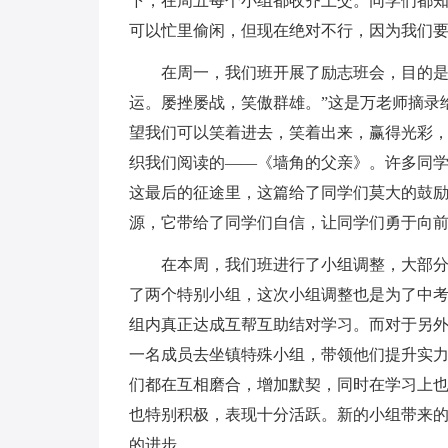
下，在周五每个小组都收齐上交。同学们都
可以忙里偷闲，但现在绝对不行，因为我们
在周一，我们班开展了励志班会，目的是
运。屡挫屡战，笑傲群雄。”这是万老师摘录
望我们可以笑着进去，笑着出来，赢得光彩
织我们阅读的——《墙角的父亲》。许多同
这最后的征途里，这篇给了同学们莫大的鼓励，
源，它带给了同学们自信，让同学们勇于向
在本周，我们班进行了小组调整，大部
了两个特别小组，这次小组调整也是为了中
组内真正达成互帮互助结对学习。而对于另外
一名成员去坐镇特殊小组，带领他们提升实
们都在互相磨合，增加默契，同时在学习上
也特别积极，表现十分活跃。新的小组带来
的进步。