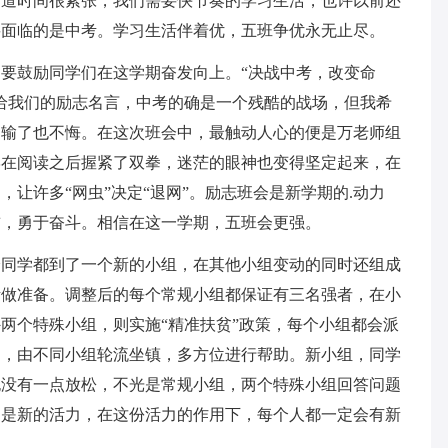
知道时间很紧张，我们需要快节奏的学习生活，也许以前还
要面临的是中考。学习生活伴着优，五班争优永无止尽。
要鼓励同学们在这学期奋发向上。“决战中考，改变命
给我们的励志名言，中考的确是一个残酷的战场，但我希
，输了也不悔。在这次班会中，最触动人心的便是万老师组
学在阅读之后握紧了双拳，迷茫的眼神也变得坚定起来，在
让许多“网虫”决定“退网”。励志班会是新学期的.动力
前，勇于奋斗。相信在这一学期，五班会更强。
分同学都到了一个新的小组，在其他小组变动的同时还组成
考做准备。调整后的每个常规小组都保证有三名强者，在小
两个特殊小组，则实施“精准扶贫”政策，每个小组都会派
力，由不同小组轮流坐镇，多方位进行帮助。新小组，同学
也没有一点放松，不光是常规小组，两个特殊小组回答问题
的是新的活力，在这份活力的作用下，每个人都一定会有新