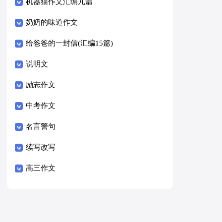
8篇）
机器猫作文汇编九篇
奶奶的味道作文
给爸爸的一封信(汇编15篇)
说明文
励志作文
中考作文
名言警句
续写改写
高三作文