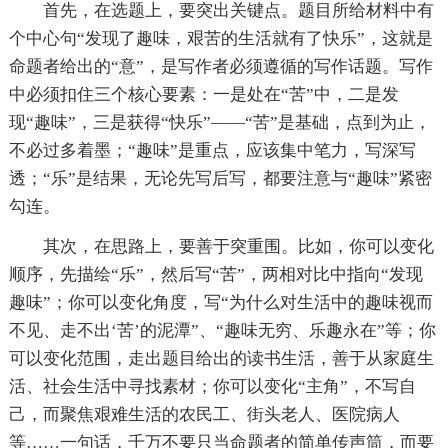
首先，在选题上，要突出关键点。题目所给材料中有
个中心句“发现了趣味，艰苦的生活就有了快乐”，这就是
命题者给出的“意”，是写作者必须遵循的写作话题。写作
中必须扣住三个核心要素：一是处在“苦”中，二是发
现“趣味”，三是获得“快乐”——“苦”是基础，点到为止，
不必过多着墨；“趣味”是重点，应该集中笔力，写深写
透；“乐”是结果，无论先写后写，都要注意与“趣味”紧密
勾连。
其次，在思路上，要善于突重围。比如，你可以变化
顺序，先描绘“乐”，然后写“苦”，两相对比中指向“发现
趣味”；你可以变化角度，写“为什么对生活中的趣味视而
不见、走不出‘苦’的泥潭”、“趣味无穷、乐趣永在”等；你
可以变化范围，走出题目给出的读书生活，善于从家庭生
活、社会生活中寻找素材；你可以变化“主角”，不写自
己，而聚焦艰难生活的农民工、街头老人、医院病人
等……一句话，千万不要只当命题者的简单传声筒，而要