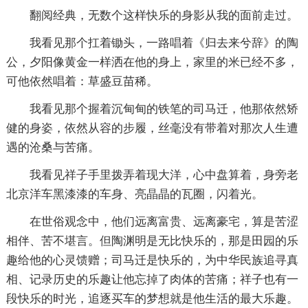
翻阅经典，无数个这样快乐的身影从我的面前走过。
我看见那个扛着锄头，一路唱着《归去来兮辞》的陶
公，夕阳像黄金一样洒在他的身上，家里的米已经不多，
可他依然唱着：草盛豆苗稀。
我看见那个握着沉甸甸的铁笔的司马迁，他那依然矫
健的身姿，依然从容的步履，丝毫没有带着对那次人生遭
遇的沧桑与苦痛。
我看见祥子手里拨弄着现大洋，心中盘算着，身旁老
北京洋车黑漆漆的车身、亮晶晶的瓦圈，闪着光。
在世俗观念中，他们远离富贵、远离豪宅，算是苦涩
相伴、苦不堪言。但陶渊明是无比快乐的，那是田园的乐
趣给他的心灵馈赠；司马迁是快乐的，为中华民族追寻真
相、记录历史的乐趣让他忘掉了肉体的苦痛；祥子也有一
段快乐的时光，追逐买车的梦想就是他生活的最大乐趣。