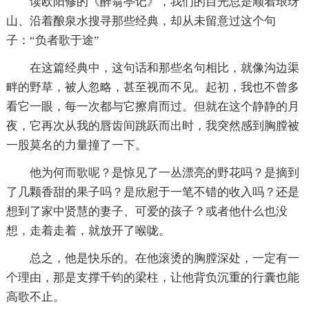
读欧阳修的《醉翁亭记》，我们的目光总是顺着琅玡
山、沿着酿泉水搜寻那些经典，却从未留意过这个句
子：“负者歌于途”
在这篇经典中，这句话和那些名句相比，就像沟边渠
畔的野草，被人忽略，甚至视而不见。起初，我也不曾多
看它一眼，每一次都与它擦肩而过。但就在这个静静的月
夜，它再次从我的唇齿间跳跃而出时，我突然感到胸膛被
一股莫名的力量撞了一下。
他为何而歌呢？是惊见了一丛漂亮的野花吗？是摘到
了几颗香甜的果子吗？是欣慰于一笔不错的收入吗？还是
想到了家中贤慧的妻子、可爱的孩子？或者他什么也没
想，走着走着，就放开了喉咙。
总之，他是快乐的。在他滚烫的胸膛深处，一定有一
个理由，那是支撑千钧的梁柱，让他背负沉重的行囊也能
高歌不止。