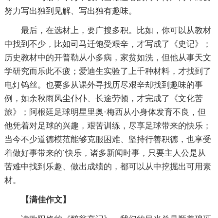
努力写出独到见解、写出独有趣味。
最后，在选材上，要广搜多积。比如，你可以从教材
中找到不少，比如司马迁饱受艰辛，才写成了《史记》；
历史教材中的开普勒从小多病，家贫如洗，但他从事天文
学研究而乐此不疲；爱迪生实验了上千种材料，才找到了
电灯钨丝。也要多从课外寻找历尽艰辛却找到趣味的事
例，如余秋雨风尘仆仆、长途劳顿，才完成了《文化苦
旅》；阿根廷足球明星里奥·梅西从小身体发育不良，但
他凭着对足球的兴趣，艰苦训练，尽享足球带来的快乐；
当今不少道德模范能够克服困难、坚持行善积德，也享受
着做好事带来的`快乐，诸多新闻时事，只要主人公是从
苦难中找到乐趣、做出成绩的，都可以从中挖掘出可用素
材。
【满佳作文】