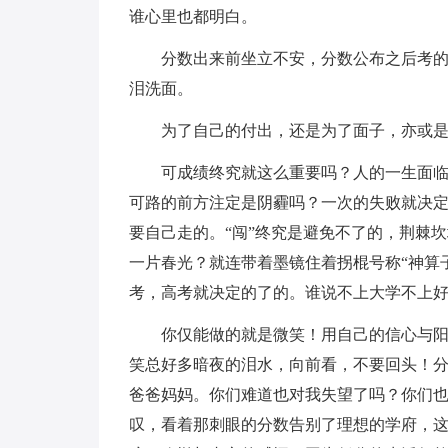
谁心里也都明白。
分数出来前坐立不安，分数公布之后考
泪洗面。
为了自己的付出，还是为了面子，亦或是为了
可成绩终究就这么重要吗？人的一生面
可路的前方注定是阴霾吗？一次的失败就决
要自己走的。“闯”终究是避免不了的，荆棘
一片春光？就连带着墨镜住着拐棍号称“神算
考，高考就决定的了的。谁说不上大学不上
你仅能做的就是微笑！用自己的信心与阳
笑总好多暗夜的泪水，向前看，不要回头！
爸爸妈妈。你们难道也对我失望了吗？你们
叹，看着那刺眼的分数告别了理想的学府，