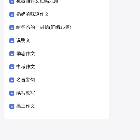
8篇）
机器猫作文汇编九篇
奶奶的味道作文
给爸爸的一封信(汇编15篇)
说明文
励志作文
中考作文
名言警句
续写改写
高三作文