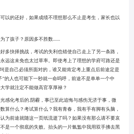
的可以的还好，如果成绩不理想那么不止是考生，家长也以
孩子？原因多不胜数......
临好多抉择挑战，考试的失利也错使自己走上了另一条路，
定永远这未免也太过草率。即使考上了理想的学府可路还是
坎坷是自己必须所面对的，谁又能肯定考上重点后前途定是
子”的人也可能下一秒就一命呜呼，前途不是单单一个中
好大学就注定不能做高官享厚禄？
光感化考后的.阴霾，事已至此追悔与感伤无济于事，微
分数算什么？考试算什么？我有青春，我有手有脚有头脑，
也认为前途就随这一页纸流逝了吗？如果没有那么请不要哀
这不是一个彻底的失败。抬头的一片氤氲中我用双手拂去黑