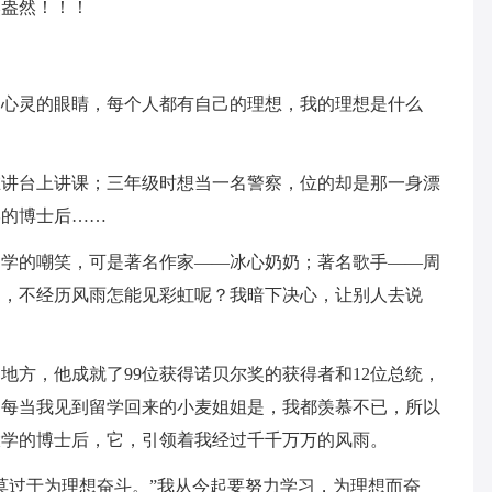
然盎然！！！
的心灵的眼睛，每个人都有自己的理想，我的理想是什么
在讲台上讲课；三年级时想当一名警察，位的却是那一身漂
学的博士后……
同学的嘲笑，可是著名作家——冰心奶奶；著名歌手——周
过，不经历风雨怎能见彩虹呢？我暗下决心，让别人去说
地方，他成就了99位获得诺贝尔奖的获得者和12位总统，
；每当我见到留学回来的小麦姐姐是，我都羡慕不已，所以
大学的博士后，它，引领着我经过千千万万的风雨。
莫过于为理想奋斗。”我从今起要努力学习，为理想而奋