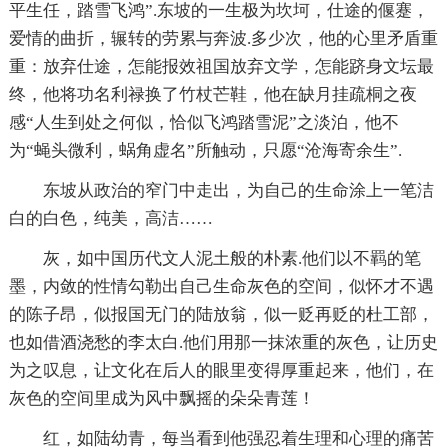
平生任，踏雪飞鸿”.东坡的一生极为坎坷，仕途的偃蹇，
爱情的曲折，辗转的劳累与奔波.多少次，他的心里矛盾重
重：放弃仕途，怎能报效祖国放弃文学，怎能跻身文坛最
终，他将功名利禄换了竹杖芒鞋，他在缺月挂疏桐之夜
感“人生到处之何似，恰似飞鸿踏雪泥”之淡泊，他不
为“蝇头微利，蜗角虚名”所触动，只愿“沧海寄余生”.
东坡从政治的窄门中走出，为自己的生命涂上一笔洁
白的白色，纯美，高洁……
灰，如中国历代文人泥土般的朴素.他们以不羁的笔
墨，内敛的性情勾勒出自己生命灰色的空间，似怀才不遇
的陈子昂，似报国无门的陆放翁，似一贬再贬的杜工部，
也如借酒浇愁的李太白.他们用那一抹浓重的灰色，让历史
为之叹息，让文化在后人的眼里变得厚重起来，他们，在
灰色的空间里成为风中飘摇的朵朵青莲！
红，如陆幼青，每当看到他强忍着生理和心理的痛苦