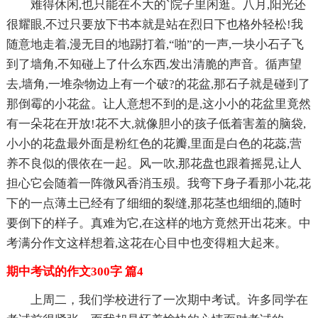
难得休闲,也只能在不大的`院子里闲逛。八月,阳光还
很耀眼,不过只要放下书本就是站在烈日下也格外轻松!我
随意地走着,漫无目的地踢打着,“啪”的一声,一块小石子飞
到了墙角,不知碰上了什么东西,发出清脆的声音。循声望
去,墙角,一堆杂物边上有一个破?的花盆,那石子就是碰到了
那倒霉的小花盆。让人意想不到的是,这小小的花盆里竟然
有一朵花在开放!花不大,就像胆小的孩子低着害羞的脑袋,
小小的花盘最外面是粉红色的花瓣,里面是白色的花蕊,营
养不良似的偎依在一起。风一吹,那花盘也跟着摇晃,让人
担心它会随着一阵微风香消玉殒。我弯下身子看那小花,花
下的一点薄土已经有了细细的裂缝,那花茎也细细的,随时
要倒下的样子。真难为它,在这样的地方竟然开出花来。中
考满分作文这样想着,这花在心目中也变得粗大起来。
期中考试的作文300字 篇4
上周二，我们学校进行了一次期中考试。许多同学在