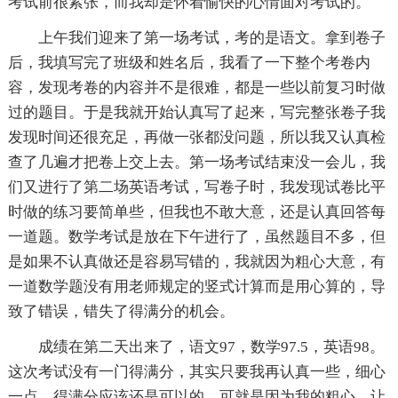
考试前很紧张，而我却是怀着愉快的心情面对考试的。
上午我们迎来了第一场考试，考的是语文。拿到卷子
后，我填写完了班级和姓名后，我看了一下整个考卷内
容，发现考卷的内容并不是很难，都是一些以前复习时做
过的题目。于是我就开始认真写了起来，写完整张卷子我
发现时间还很充足，再做一张都没问题，所以我又认真检
查了几遍才把卷上交上去。第一场考试结束没一会儿，我
们又进行了第二场英语考试，写卷子时，我发现试卷比平
时做的练习要简单些，但我也不敢大意，还是认真回答每
一道题。数学考试是放在下午进行了，虽然题目不多，但
是如果不认真做还是容易写错的，我就因为粗心大意，有
一道数学题没有用老师规定的竖式计算而是用心算的，导
致了错误，错失了得满分的机会。
成绩在第二天出来了，语文97，数学97.5，英语98。
这次考试没有一门得满分，其实只要我再认真一些，细心
一点，得满分应该还是可以的，可就是因为我的粗心，让