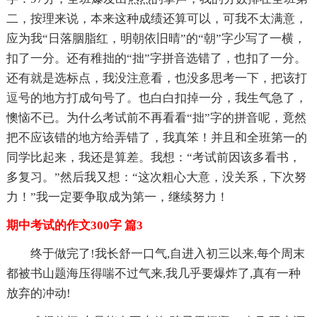
二，按理来说，本来这种成绩还算可以，可我不太满意，
应为我“日落胭脂红，明朝依旧晴”的“朝”字少写了一横，
扣了一分。还有稚拙的“拙”字拼音选错了，也扣了一分。
还有就是选标点，我没注意看，也没多思考一下，把该打
逗号的地方打成句号了。也白白扣掉一分，我生气急了，
懊恼不已。为什么考试前不再看看“拙”字的拼音呢，竟然
把不应该错的地方给弄错了，我真笨！并且和全班第一的
同学比起来，我还是算差。我想：“考试前因该多看书，
多复习。”然后我又想：“这次粗心大意，没关系，下次努
力！”我一定要争取成为第一，继续努力！
期中考试的作文300字 篇3
终于做完了!我长舒一口气,自进入初三以来,每个周末
都被书山题海压得喘不过气来,我几乎要爆炸了,真有一种
放弃的冲动!