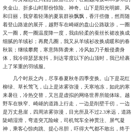
夹金山、折多山时那份惊险、神奇。山下是阳光明媚、风
和日丽，我穿着轻薄的夏装群袂飘飘，香汗些微，然而随
着登山路途的展开，越野车在崎岖的盘山公路跋涉，一圈
又一圈，爬一圈温度降一度，我由轻柔的蚕丝长裙改换成
细腻的羊绒衫；再爬几圈，我又从羊绒衫改换成暖和的春
秋装；继续攀爬，寒意阵阵袭来，冷风如刀子般侵袭身
体，我冷得瑟瑟发抖，到达零度以下的山顶时，我已经裹
上了笨重的羽绒服。
几个时辰之内，尽享春夏秋冬四季变换。山下是花红
柳绿、草长莺飞，山上是浓雾弥漫，天寒地冻，如此的寒
来暑往，冷热交替，又岂是虚拟的网络世界所能体味。越
野车在狭窄、崎岖的道路上行走，一边是削壁千仞，一边
是万丈悬崖，四周浓雾弥漫，目光所及不过2.3米远，道路
陡峭湿滑，弯道突兀险峻，司机驾车全神贯注、屏气凝
神，乘客心惊肉跳、提心吊胆，吓得大气都不敢出，终于