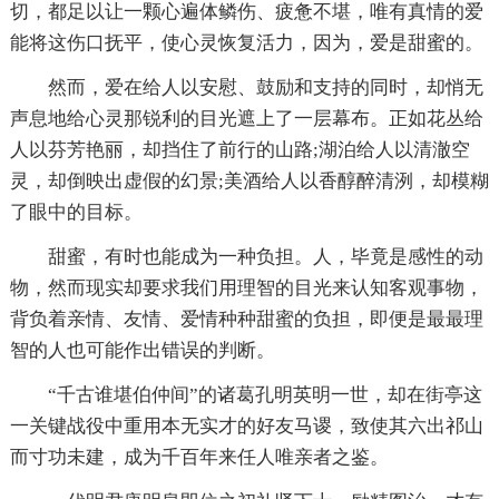
切，都足以让一颗心遍体鳞伤、疲惫不堪，唯有真情的爱
能将这伤口抚平，使心灵恢复活力，因为，爱是甜蜜的。
然而，爱在给人以安慰、鼓励和支持的同时，却悄无
声息地给心灵那锐利的目光遮上了一层幕布。正如花丛给
人以芬芳艳丽，却挡住了前行的山路;湖泊给人以清澈空
灵，却倒映出虚假的幻景;美酒给人以香醇醉清洌，却模糊
了眼中的目标。
甜蜜，有时也能成为一种负担。人，毕竟是感性的动
物，然而现实却要求我们用理智的目光来认知客观事物，
背负着亲情、友情、爱情种种甜蜜的负担，即便是最最理
智的人也可能作出错误的判断。
“千古谁堪伯仲间”的诸葛孔明英明一世，却在街亭这
一关键战役中重用本无实才的好友马谡，致使其六出祁山
而寸功未建，成为千百年来任人唯亲者之鉴。