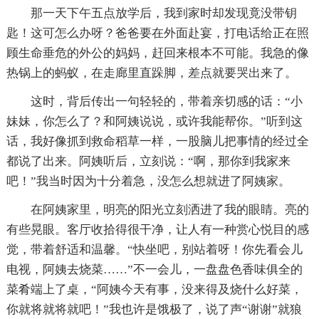
那一天下午五点放学后，我到家时却发现竟没带钥
匙！这可怎么办呀？爸爸要在外面赴宴，打电话给正在照
顾生命垂危的外公的妈妈，赶回来根本不可能。我急的像
热锅上的蚂蚁，在走廊里直跺脚，差点就要哭出来了。
这时，背后传出一句轻轻的，带着亲切感的话：“小
妹妹，你怎么了？和阿姨说说，或许我能帮你。”听到这
话，我好像抓到救命稻草一样，一股脑儿把事情的经过全
都说了出来。阿姨听后，立刻说：“啊，那你到我家来
吧！”我当时因为十分着急，没怎么想就进了阿姨家。
在阿姨家里，明亮的阳光立刻洒进了我的眼睛。亮的
有些晃眼。客厅收拾得很干净，让人有一种赏心悦目的感
觉，带着舒适和温馨。“快坐吧，别站着呀！你先看会儿
电视，阿姨去烧菜……”不一会儿，一盘盘色香味俱全的
菜肴端上了桌，“阿姨今天有事，没来得及烧什么好菜，
你就将就将就吧！”我也许是饿极了，说了声“谢谢”就狼