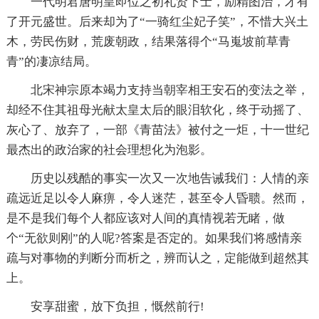
一代明君唐明皇即位之初礼贤下士，励精图治，才有
了开元盛世。后来却为了“一骑红尘妃子笑”，不惜大兴土
木，劳民伤财，荒废朝政，结果落得个“马嵬坡前草青
青”的凄凉结局。
北宋神宗原本竭力支持当朝宰相王安石的变法之举，
却经不住其祖母光献太皇太后的眼泪软化，终于动摇了、
灰心了、放弃了，一部《青苗法》被付之一炬，十一世纪
最杰出的政治家的社会理想化为泡影。
历史以残酷的事实一次又一次地告诫我们：人情的亲
疏远近足以令人麻痹，令人迷茫，甚至令人昏聩。然而，
是不是我们每个人都应该对人间的真情视若无睹，做
个“无欲则刚”的人呢?答案是否定的。如果我们将感情亲
疏与对事物的判断分而析之，辨而认之，定能做到超然其
上。
安享甜蜜，放下负担，慨然前行!