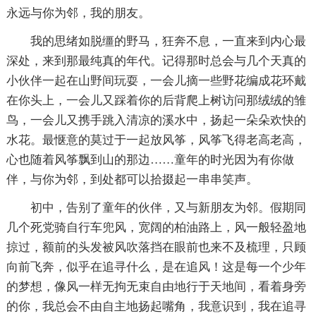
永远与你为邻，我的朋友。
我的思绪如脱缰的野马，狂奔不息，一直来到内心最
深处，来到那最纯真的年代。记得那时总会与几个天真的
小伙伴一起在山野间玩耍，一会儿摘一些野花编成花环戴
在你头上，一会儿又踩着你的后背爬上树访问那绒绒的雏
鸟，一会儿又携手跳入清凉的溪水中，扬起一朵朵欢快的
水花。最惬意的莫过于一起放风筝，风筝飞得老高老高，
心也随着风筝飘到山的那边……童年的时光因为有你做
伴，与你为邻，到处都可以拾掇起一串串笑声。
初中，告别了童年的伙伴，又与新朋友为邻。假期同
几个死党骑自行车兜风，宽阔的柏油路上，风一般轻盈地
掠过，额前的头发被风吹落挡在眼前也来不及梳理，只顾
向前飞奔，似乎在追寻什么，是在追风！这是每一个少年
的梦想，像风一样无拘无束自由地行于天地间，看着身旁
的你，我总会不由自主地扬起嘴角，我意识到，我在追寻