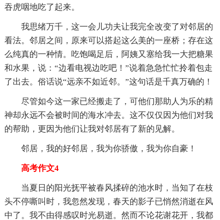
吞虎咽地吃了起来。
我思绪万千，这一会儿功夫让我完全改变了对邻居的
看法。邻居之间，原来可以搭起这么美的一座桥；存在这
么纯真的一种情。吃饱喝足后，阿姨又塞给我一大把糖果
和水果，说：“边看电视边吃吧！”说着急急忙忙拎着包走
了出去。俗话说“远亲不如近邻。”这句话是千真万确的！
尽管如今这一家已经搬走了，可他们那助人为乐的精
神却永远不会被时间的海水冲去。这不仅仅因为他们对我
的帮助，更因为他们让我对邻居有了新的见解。
邻居，我的好邻居，我为你骄傲，我为你自豪！
高考作文4
当夏日的阳光抚平被春风揉碎的池水时，当知了在枝
头不停嘶叫时，我忽然发现，春天的影子已悄然消逝在风
中了。我不由得感叹时光易逝。然而不论花谢花开，我都