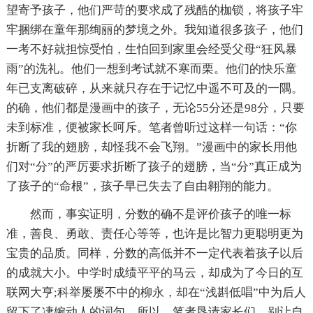
望寄予孩子，他们严苛的要求成了残酷的枷锁，将孩子牢
牢捆绑在童年那绚丽的梦境之外。我知道很多孩子，他们
一考不好就担惊受怕，生怕回到家里会经受父母“狂风暴
雨”的洗礼。他们一想到考试就不寒而栗。他们的快乐童
年已支离破碎，从来就只存在于记忆中遥不可及的一隅。
的确，他们都是漫画中的孩子，无论55分还是98分，只要
未到标准，便被家长呵斥。笔者曾听过这样一句话：“你
折断了我的翅膀，却怪我不会飞翔。”漫画中的家长用他
们对“分”的严厉要求折断了孩子的翅膀，当“分”真正成为
了孩子的“命根”，孩子早已失去了自由翱翔的能力。
然而，事实证明，分数的确不是评价孩子的唯一标
准，善良、勇敢、责任心等等，也许是比智力更聪明更为
宝贵的品质。同样，分数的高低并不一定代表着孩子以后
的成就大小。中学时成绩平平的马云，却成为了今日的互
联网大亨;科举屡屡不中的柳永，却在“浅斟低唱”中为后人
留下了凄婉动人的词句。所以，笔者恳请家长们，别让自