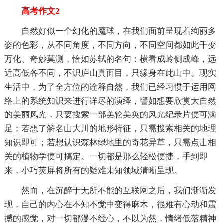
高考作文2
自然好似一个幻化的魔球，在我们面前呈现着绚丽多
姿的色彩，从不同角度，不同方向，不同空间都如此千变
万化、奇妙莫测，恰如苏轼的名句：横看成岭侧成峰，远
近高低各不同，不识庐山真面目，只缘身在此山中。现实
生活中，为了全方位的诠释自然，我们已经习惯于运用网
络上的系统知识来进行详尽的演绎，譬如想要欣赏大自然
的美丽风光，只要搜索一部美轮美奂的风光纪录片便可满
足；若想了解名山大川的地形特征，只需搜索相关的地理
知识即可；若想认识森林绿地里的奇花异草，只需点击相
关的植物学便可搞定。一切都是那么轻松便捷，手到即
来，小巧荧屏将所有的疑难未知领域清晰呈现。
然而，在沉醉于无所不能的互联网之后，我们渐渐发
现，自己的内心在不知不觉中变得麻木，很难有心动和震
撼的感觉，对一切都漫不经心，不以为然，情绪低落精神