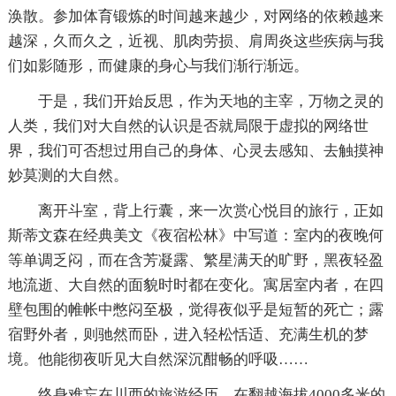
涣散。参加体育锻炼的时间越来越少，对网络的依赖越来
越深，久而久之，近视、肌肉劳损、肩周炎这些疾病与我
们如影随形，而健康的身心与我们渐行渐远。
于是，我们开始反思，作为天地的主宰，万物之灵的
人类，我们对大自然的认识是否就局限于虚拟的网络世
界，我们可否想过用自己的身体、心灵去感知、去触摸神
妙莫测的大自然。
离开斗室，背上行囊，来一次赏心悦目的旅行，正如
斯蒂文森在经典美文《夜宿松林》中写道：室内的夜晚何
等单调乏闷，而在含芳凝露、繁星满天的旷野，黑夜轻盈
地流逝、大自然的面貌时时都在变化。寓居室内者，在四
壁包围的帷帐中憋闷至极，觉得夜似乎是短暂的死亡；露
宿野外者，则驰然而卧，进入轻松恬适、充满生机的梦
境。他能彻夜听见大自然深沉酣畅的呼吸……
终身难忘在川西的旅游经历，在翻越海拔4000多米的