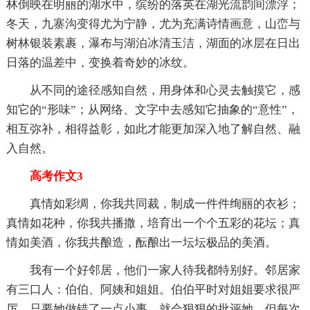
林倒映在明丽的湖水中，缤纷的落英在湖光流韵间漂浮；
冬天，九寨沟变得尤为宁静，尤为充满诗情画意，山峦与
树林银装素裹，瀑布与湖泊冰清玉洁，湖面的冰层在日出
日落的温差中，变换着奇妙的冰纹。
从不同的途径感知自然，用身体和心灵去触摸它，感
知它的“形味”；从网络、文字中去感知它抽象的“意性”，
相互弥补，相得益彰，如此才能更加深入地了解自然、融
入自然。
高考作文3
真情如彩绸，你我共同裁，制成一件件绚丽的衣衫；
真情如花种，你我共播撒，培育出一个个五彩的花坛；真
情如美酒，你我共酿造，酝酿出一坛坛极品的美酒。
我有一个好邻居，他们一家人待我都特别好。邻居家
有三口人：伯伯、阿姨和姐姐。伯伯平时对姐姐要求很严
厉，只要她做错了一点小事，就会狠狠的批评她，但每次