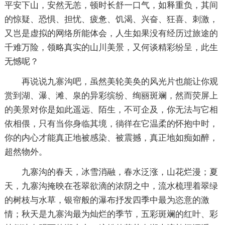
平安下山，安然无恙，顿时长舒一口气，如释重负，其间
的惊疑、恐惧、担忧、疲惫、饥渴、兴奋、狂喜、刺激，
又岂是虚拟的网络所能体会，人生如果没有经历过旅途的
千难万险，领略真实的山川美景，又何谈精彩纷呈，此生
无憾呢？
再说说九寨沟吧，虽然美轮美奂的风光片也能让你观
赏到湖、瀑、滩、泉的异彩缤纷、绚丽斑斓，然而荧屏上
的美景对你是如此遥远、陌生，不可企及，你无法与它相
依相偎，只有当你身临其境，徜徉在它温柔的怀抱中时，
你的内心才能真正地被感染、被震撼，真正地如痴如醉，
超然物外。
九寨沟的春天，冰雪消融，春水泛涨，山花烂漫；夏
天，九寨沟掩映在苍翠欲滴的浓阴之中，流水梳理着翠绿
的树枝与水草，银帘般的瀑布抒发四季中最为恣意的激
情；秋天是九寨沟最为灿烂的季节，五彩斑斓的红叶、彩