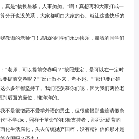
，真是“物换星移，人事匆匆。”啊！真想再和大家打成一
就算分开也没关系，大家都明白大家的心。就让这些快乐的
给我教诲的老师们！愿我的同学们永远快乐，愿我的同学们
：“老师，可以提前交卷吗？”按照规定，是可以在一定时
要提前交卷呢？”“反正做不来，考不起。”“那也要正确
，这么多年都坚持了。我们还羡慕你们呢，因为我们两位老
回到后面的座位，懒洋洋的。
，我不是很憎恶不爱学外语的男生，但很痛恨那些连请假条
“不学abc，照样干革命”的积极支持者，那死记硬背的
化西化生活腐化，失去传统抛弃国粹，没有精神信仰那才是
不能立国吗？否也！