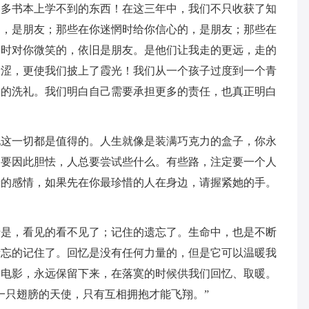
很多书本上学不到的东西！在这三年中，我们不只收获了知
的，是朋友；那些在你迷惘时给你信心的，是朋友；那些在
过时对你微笑的，依旧是朋友。是他们让我走的更远，走的
青涩，更使我们披上了霞光！我们从一个孩子过度到一个青
人的洗礼。我们明白自己需要承担更多的责任，也真正明白
现这一切都是值得的。人生就像是装满巧克力的盒子，你永
不要因此胆怯，人总要尝试些什么。有些路，注定要一个人
挚的感情，如果先在你最珍惜的人在身边，请握紧她的手。
于是，看见的看不见了；记住的遗忘了。生命中，也是不断
遗忘的记住了。回忆是没有任何力量的，但是它可以温暖我
白电影，永远保留下来，在落寞的时候供我们回忆、取暖。
一只翅膀的天使，只有互相拥抱才能飞翔。”