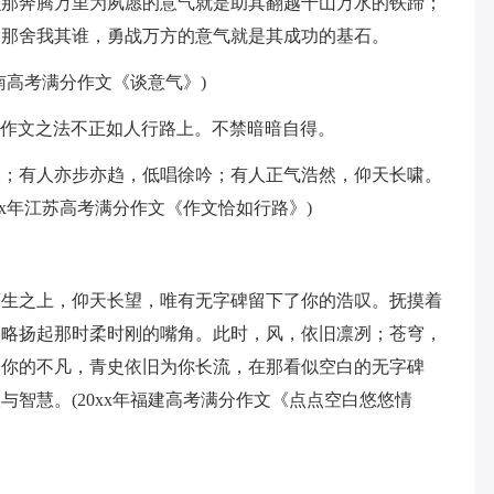
么那奔腾万里为夙愿的意气就是助其翻越千山万水的铁蹄；
，那舍我其谁，勇战万方的意气就是其成功的基石。
南高考满分作文《谈意气》)
：作文之法不正如人行路上。不禁暗暗自得。
人；有人亦步亦趋，低唱徐吟；有人正气浩然，仰天长啸。
xx年江苏高考满分作文《作文恰如行路》)
苍生之上，仰天长望，唯有无字碑留下了你的浩叹。抚摸着
略略扬起那时柔时刚的嘴角。此时，风，依旧凛冽；苍穹，
了你的不凡，青史依旧为你长流，在那看似空白的无字碑
智慧。(20xx年福建高考满分作文《点点空白悠悠情