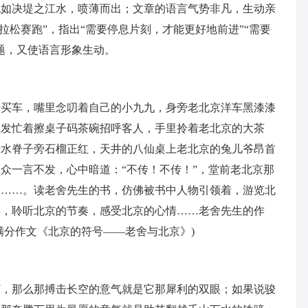
犹如决堤之江水，喷薄而出；文章的语言气势非凡，生动亲
马拉松赛跑”，指出“需要停息片刻，才能更好地前进”“需要
题，又使语言形象生动。
着买车，嘴里念叨着自己的小九九，身旁老北京洋车黑漆漆
顺发忙着擦桌子码茶碗招呼客人，手里拎着老北京的大茶
清水脊子旁石榴正红，天井的八仙桌上老北京的兔儿爷昂首
众一言不发，心中暗道：“不传！不传！”，堂前老北京那
应……。读老舍先生的书，仿佛被书中人物引领着，游览北
彩，聆听北京的节奏，感受北京的心情……老舍先生的作
考满分作文《北京的符号――老舍与北京》)
打，那么那搏击长空的意气就是它那犀利的双眼；如果说骏