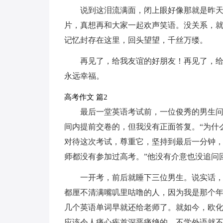
说到这泪流满面，闭上眼好像那就是昨天
片，真想再和大家一起欢声笑语。没关系，
记忆封存在这里，回头望望，千丝万缕。
再见了，给我友谊的好朋友！再见了，
永远幸福。
高考作文 篇2
最后一堂英语考试前，一位俊秀的男生问
间内提前交卷的，但我没有正面答复。“为什么
对待这次考试，尊重它，坚持到最后一分钟
师都没有参加过高考。”他没有介意也没追问
一开考，前后就睡下三位男生。说实话
都厘不清满嘴叽里咕噜的人，因为我是那个年代
几个英语单词早就还给老师了。就如今，欧
应该令人痛心疾首深恶痛绝的，不学外语就