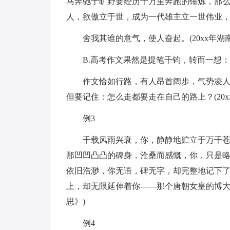
马奔驰于旷野要经历千万里奔跑的锤炼，那
人，欲傲立于世，成为一代雄主立一世伟业
舍我其谁的意气，使人奋起。(20xx年湖
B.高考作文果然是提笔千钧，转而一想
作文恰如行路，有人昂首阔步，气势凌
但要记住：怎么走都要走在自己的路上？(20
例3
千载风雨兴衰，你，静静地贮立于万千
那凹凹凸凸的碑身，沧桑而感慨，你，只是
依旧浩渺，你无语，碑无字，却完整地记下
上，却无限延伸着你——那个唐朝女皇的博大与
思》)
例4