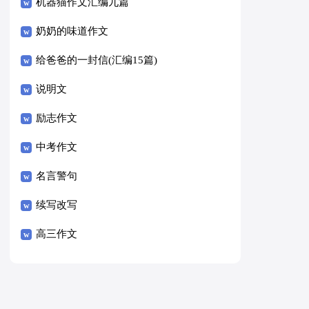
8篇）
机器猫作文汇编九篇
奶奶的味道作文
给爸爸的一封信(汇编15篇)
说明文
励志作文
中考作文
名言警句
续写改写
高三作文