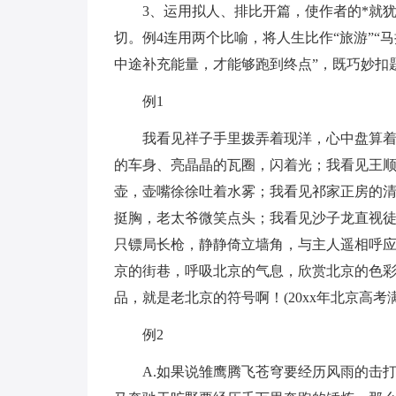
3、运用拟人、排比开篇，使作者的*就
切。例4连用两个比喻，将人生比作“旅游”“
中途补充能量，才能够跑到终点”，既巧妙扣
例1
我看见祥子手里拨弄着现洋，心中盘算
的车身、亮晶晶的瓦圈，闪着光；我看见王
壶，壶嘴徐徐吐着水雾；我看见祁家正房的
挺胸，老太爷微笑点头；我看见沙子龙直视徒
只镖局长枪，静静倚立墙角，与主人遥相呼
京的街巷，呼吸北京的气息，欣赏北京的色
品，就是老北京的符号啊！(20xx年北京高
例2
A.如果说雏鹰腾飞苍穹要经历风雨的击