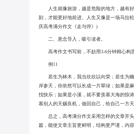
人生就像旅游，越是危险的地方，越有
刻，才能更好地前进。人生又像是一场马拉松赛
庆高考满分作文《走与停》)
二、悬念导入，吸引读者。
高考作文书写前，不妨用3-6分钟精心构
例11
若生为林木，我当欣欣以向荣；若生为
岸参天，你依然可以长成一片翠绿；如果是
找快乐；如果是小溪，就不要羡慕大海的惊
慕别人的天赐良机，做回自己，给自己一方天空
总之，高考满分作文采用怎样的文章开
篇，能使文章主旨更鲜明，结构更严谨，内