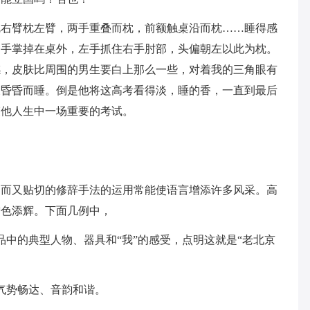
枕右臂枕左臂，两手重叠而枕，前额触桌沿而枕……睡得感
，手掌掉在桌外，左手抓住右手肘部，头偏朝左以此为枕。
感，皮肤比周围的男生要白上那么一些，对着我的三角眼有
又昏昏而睡。倒是他将这高考看得淡，睡的香，一直到最后
束他人生中一场重要的考试。
动而又贴切的修辞手法的运用常能使语言增添许多风采。高
增色添辉。下面几例中，
品中的典型人物、器具和“我”的感受，点明这就是“老北京
气势畅达、音韵和谐。