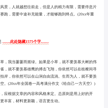
好风景，人就越想往前走，但是人的精力有限，需要停息片
跑，需要中途补充能量，才能够跑到终点。(20xx年重
思
……此处隐藏1575个字……
幽草，我当萋萋而摇绿。如果是小草，就不要羡慕大树的伟
麻雀，就不要羡慕雄鹰的搏击飞翔，你依然可以在枝桠间寻
涛拍岸，你依然可以在山涧自由流淌。生而为人，就不要羡
。(20xx年全国卷一高考满分作文《给自己一方天空》)
头，应根据文章的内容和风格来定。总原则是用上好的开
容更丰富，材料更新颖，语言更生动。