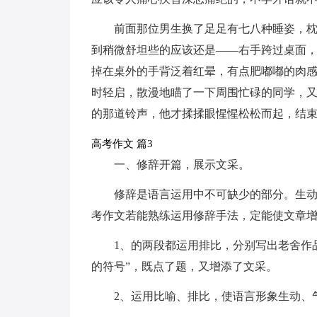
前面那位男生换了足足有七八种睡姿，
到稍微舒坦些的应该还是——右手跨过桌面
掉在桌外的手背泛着红晕，有点肥嘟嘟的肉
时轻启，散漫地瞄了一下周围忙碌的同学，
的那道铃声，他才揉揉眼惺惺松松而起，结
高考作文 篇3
一、修辞开篇，展示文采。
修辞是语言运用中不可缺少的部分。生
考作文若能熟练运用修辞手法，定能使文章
1、的两段都运用排比，分别写出老舍作
的符号”，既点了题，又增添了文采。
2、运用比喻、排比，使语言形象生动、