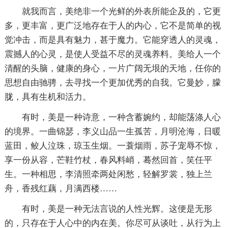
就我而言，美绝非一个光鲜的外表所能企及的，它更
多，更丰富，更广泛地存在于人的内心，它不是简单的视
觉冲击，而是具有魅力，甚于魔力。它能穿透人的灵魂，
震撼人的心灵，是使人受益不尽的灵魂养料。美给人一个
清醒的头脑，健康的身心，一片广阔无垠的天地，任你的
思想自由驰骋，去寻找一个更加优秀的自我。它曼妙，朦
胧，具有生机和活力。
有时，美是一种诗意，一种含蓄婉约，却能荡涤人心
的境界。一曲锦瑟，李义山品一生孤苦，月明沧海，日暖
蓝田，鲛人泣珠，琼玉生烟。一蓑烟雨，苏子宠辱不惊，
享一份从容，芒鞋竹杖，春风料峭，蓦然回首，笑任平
生。一种相思，李清照牵两处闲愁，轻解罗裳，独上兰
舟，香残红藕，月满西楼……
有时，美是一种无法言说的人性光辉。这便是无形
的，只存在于人心中的内在美。你尽可从谈吐，从行为上