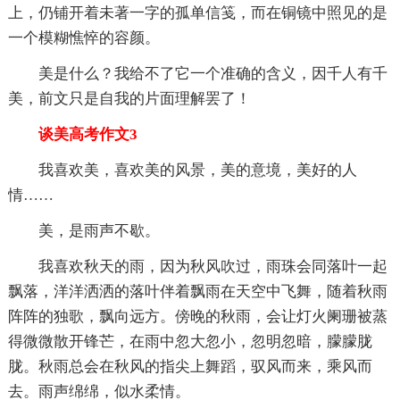
上，仍铺开着未著一字的孤单信笺，而在铜镜中照见的是
一个模糊憔悴的容颜。
美是什么？我给不了它一个准确的含义，因千人有千
美，前文只是自我的片面理解罢了！
谈美高考作文3
我喜欢美，喜欢美的风景，美的意境，美好的人
情……
美，是雨声不歇。
我喜欢秋天的雨，因为秋风吹过，雨珠会同落叶一起
飘落，洋洋洒洒的落叶伴着飘雨在天空中飞舞，随着秋雨
阵阵的独歌，飘向远方。傍晚的秋雨，会让灯火阑珊被蒸
得微微散开锋芒，在雨中忽大忽小，忽明忽暗，朦朦胧
胧。秋雨总会在秋风的指尖上舞蹈，驭风而来，乘风而
去。雨声绵绵，似水柔情。