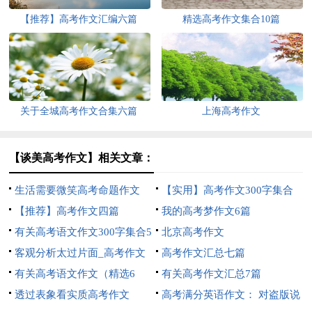
【推荐】高考作文汇编六篇
精选高考作文集合10篇
关于全城高考作文合集六篇
上海高考作文
【谈美高考作文】相关文章：
生活需要微笑高考命题作文
【实用】高考作文300字集合
【推荐】高考作文四篇
八篇
我的高考梦作文6篇
有关高考语文作文300字集合5
北京高考作文
篇
客观分析太过片面_高考作文
高考作文汇总七篇
有关高考语文作文（精选6
有关高考作文汇总7篇
篇）
透过表象看实质高考作文
高考满分英语作文： 对盗版说