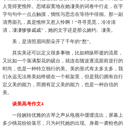
人觉得更憔悴。思绪寂寞地在她凄美的词卷中行走，在字
字句句中一点点触摸，惆怅与思念在等待中徘徊。那一副
清秀面孔，真是憔悴又惹人怜啊！“寻寻觅觅，冷冷清
清，凄凄惨惨戚戚”，她的文字还是那么婉约、凄美。
美，是清照眉间那朵开了千年的“愁”。
其实美还可以定义很多事物，比如稍纵即逝的流星，
又比如一个落满梨花的砚台，就连在随波逐流面前逆行的
时尚，也是一种特立独行的美。美的形式有太多太多，我
们永远无法将美始终锁在一个框架里，但是我们拥有自行
定义美的能力，而拥有定义美的能力，也是一种自信的
美。
谈美高考作文4
一段婉转优雅的古琴之声从电视中缓缓流出，屏幕上
多少桃花纷纷落尽，只为衬托她的出现。身着一袭粉色的