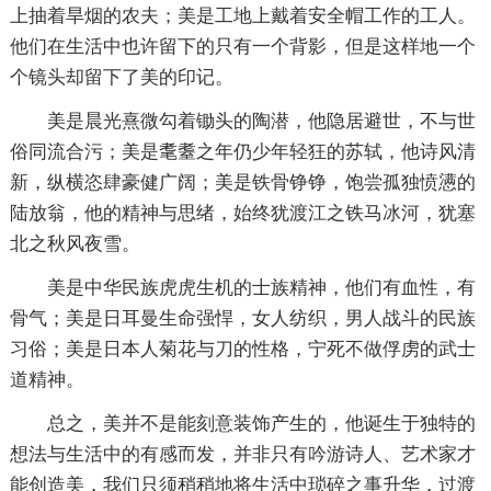
上抽着旱烟的农夫；美是工地上戴着安全帽工作的工人。
他们在生活中也许留下的只有一个背影，但是这样地一个
个镜头却留下了美的印记。
美是晨光熹微勾着锄头的陶潜，他隐居避世，不与世
俗同流合污；美是耄耋之年仍少年轻狂的苏轼，他诗风清
新，纵横恣肆豪健广阔；美是铁骨铮铮，饱尝孤独愤懑的
陆放翁，他的精神与思绪，始终犹渡江之铁马冰河，犹塞
北之秋风夜雪。
美是中华民族虎虎生机的士族精神，他们有血性，有
骨气；美是日耳曼生命强悍，女人纺织，男人战斗的民族
习俗；美是日本人菊花与刀的性格，宁死不做俘虏的武士
道精神。
总之，美并不是能刻意装饰产生的，他诞生于独特的
想法与生活中的有感而发，并非只有吟游诗人、艺术家才
能创造美，我们只须稍稍地将生活中琐碎之事升华，过渡