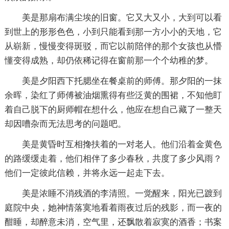
美是那扇布满尘埃的旧窗。它又大又小，大到可以看
到世上的形形色色，小到只能看到那一方小小的天地，它
从崭新，慢慢变得斑驳，而它以前陪伴的那个女孩也从懵
懂变得成熟，却仍依稀记得在窗前那一个个幼稚的梦。
美是夕阳西下托腮坐在餐桌前的师傅。那夕阳的一抹
余晖，染红了师傅被油烟熏得有些泛黄的围裙，不知他盯
着自己脱下的厨师帽在想什么，他应在想自己藏了一整天
却因嘈杂而无法思考的问题吧。
美是黄昏时互相搀扶着的一对老人。他们沿着金黄色
的路缓缓走着，他们相伴了多少春秋，共度了多少风雨？
他们一定彼此信赖，并将永远一起走下去。
美是浓睡不消残酒的李清照。一觉醒来，阳光已踱到
庭院中央，她神情落寞地看着雨夜过后的残影，而一夜的
酣睡，却醉意未消，空气里，还飘散着寂寞的酒香；书案