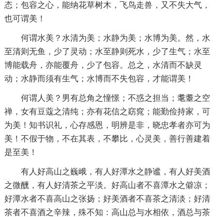
态；包容之心，能纳花草树木，飞鸟走兽，又不失大气，
也可谓美！
何谓水美？水清为美；水静为美；水博为美。然，水
至清则无鱼，少了灵动；水至静则死水，少了生气；水至
博能载舟，亦能覆舟，少了包容。总之，水清而不缺灵
动；水静而须有生气；水博而不失包容，才能谓美！
何谓人美？男有总角之憧憬；不惑之担当；耄耋之空
禅，女有豆蔻之清纯；亦有花信之窈窕；能勤俭持家，可
为美！知书识礼，心存感恩，明辨是非，晓忠孝者亦可为
美！不假于物，不在其表，不攀比，心灵美，善行善建着
是至美！
有人好高山之巍峨，有人好潭水之静谧，有人好美酒
之微醺，有人好清茶之平淡。好高山者不喜潭水之僻凉；
好潭水者不喜高山之张扬；好美酒者不喜茶之清淡；好清
茶者不喜酒之辛辣，殊不知：高山总与水相依，酒总与茶