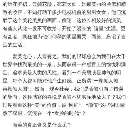
的绣花罗裙，云鬓花颜，宛若天仙，她那美丽的脸庞和精
致的妆容，不知打动了多少电视机前的男男女女，他们沉
醉于这个美轮美奂的画面，痴迷上这位长相姣好的演员。
有些人从此一发不可收拾，开始了漫长的“追星”生涯。更
有甚者，疯狂地为他们仰慕的明星而哭，而笑，忘记了自
己的生活。
爱美之心，人皆有之。我们的眼球总会为我们在大千
世界中找到最美的一景，从而获得一种感官上的愉悦和满
足。追求美是人类的天性。看到一个美丽或是帅气的明
星，每个人都可能对他产生好感。正所谓“一顾倾人城，
再顾倾人国”。然而，现今社会，我们是否被引向了错误
的导向，这种感官的喜悦是否被不切实际地放大了？我们
过度看重这种“美”的价值，被“网红”、“颜值”这些词语蒙
蔽了双眼，沉浸在一个“看脸的时代”？
而美的真正含义是什么呢？