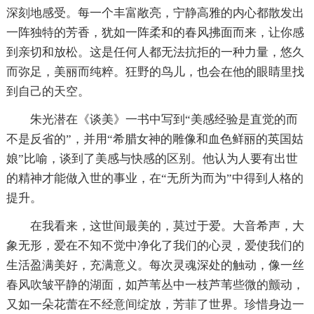
深刻地感受。每一个丰富敞亮，宁静高雅的内心都散发出
一阵独特的芳香，犹如一阵柔和的春风拂面而来，让你感
到亲切和放松。这是任何人都无法抗拒的一种力量，悠久
而弥足，美丽而纯粹。狂野的鸟儿，也会在他的眼睛里找
到自己的天空。
朱光潜在《谈美》一书中写到“美感经验是直觉的而
不是反省的”，并用“希腊女神的雕像和血色鲜丽的英国姑
娘”比喻，谈到了美感与快感的区别。他认为人要有出世
的精神才能做入世的事业，在“无所为而为”中得到人格的
提升。
在我看来，这世间最美的，莫过于爱。大音希声，大
象无形，爱在不知不觉中净化了我们的心灵，爱使我们的
生活盈满美好，充满意义。每次灵魂深处的触动，像一丝
春风吹皱平静的湖面，如芦苇丛中一枝芦苇些微的颤动，
又如一朵花蕾在不经意间绽放，芳菲了世界。珍惜身边一