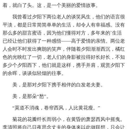
着，就白了头。这，是一个美丽的爱情故事。
我曾看过夕阳下两位老人的谈笑风生，他们的语言很
平淡，都是日常简简单单的生活，却令人有幸福感。没有
那么多的甜言蜜语，因为他们懂得对方，多年来的`生活
已经让他们获得了一种感悟——高于爱情的亲情。两位老
人会时不时发出爽朗的笑声，伴随着夕阳渐渐西沉，橘红
色的光映红了一切，老人们的身影被拉得好长好长，不知
多少个夕阳西下，他们就是这样，携手并肩，观赏夕阳下
的余晖，谈谈似轻烟的往事。
美，是那对夕阳下携手相伴的白发老夫妻。
美，是那朵“愁”。
“莫道不消魂，卷帘西风，人比黄花瘦。”
菊花的花瓣纤长而弱小，在黄昏的萧瑟西风中摇曳。
李清照将自己日夜思念丈夫的身体来以此做联想，只会让