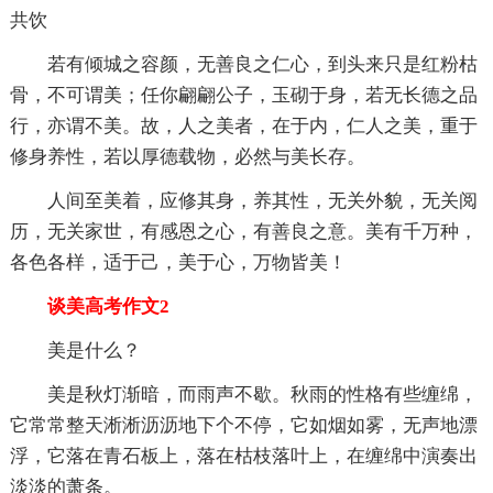
共饮
若有倾城之容颜，无善良之仁心，到头来只是红粉枯
骨，不可谓美；任你翩翩公子，玉砌于身，若无长德之品
行，亦谓不美。故，人之美者，在于内，仁人之美，重于
修身养性，若以厚德载物，必然与美长存。
人间至美着，应修其身，养其性，无关外貌，无关阅
历，无关家世，有感恩之心，有善良之意。美有千万种，
各色各样，适于己，美于心，万物皆美！
谈美高考作文2
美是什么？
美是秋灯渐暗，而雨声不歇。秋雨的性格有些缠绵，
它常常整天淅淅沥沥地下个不停，它如烟如雾，无声地漂
浮，它落在青石板上，落在枯枝落叶上，在缠绵中演奏出
淡淡的萧条。