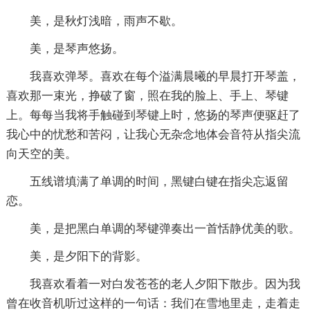
美，是秋灯浅暗，雨声不歇。
美，是琴声悠扬。
我喜欢弹琴。喜欢在每个溢满晨曦的早晨打开琴盖，
喜欢那一束光，挣破了窗，照在我的脸上、手上、琴键
上。每每当我将手触碰到琴键上时，悠扬的琴声便驱赶了
我心中的忧愁和苦闷，让我心无杂念地体会音符从指尖流
向天空的美。
五线谱填满了单调的时间，黑键白键在指尖忘返留
恋。
美，是把黑白单调的琴键弹奏出一首恬静优美的歌。
美，是夕阳下的背影。
我喜欢看着一对白发苍苍的老人夕阳下散步。因为我
曾在收音机听过这样的一句话：我们在雪地里走，走着走