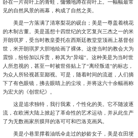
卧在一片荷叶上的青蛙，慵懒地蹲在荷叶上。一幅幅最常
见的自然风景的画幕，构成了自然之美。
美是一方落满了清寒梨花的砚台；美是一尊盖着桃花
的木制古董。美是遥想十四世纪的文艺复兴三杰之一的米
开朗琪罗，受当时教皇委托在西斯廷教堂堂顶画上基督创
世，米开朗琪罗大胆地绘画了裸体。这使当时的教会大为
震惊，纷纷加以斥责，称其为“异端”。这种美是为当时世
人所忽视的，甚至一时被世俗贴上了“离经叛道”的标志，
为众人所轻视甚至鄙视。可是，随着时间的流逝，人们摘
下了有色眼镜，拂去眼睛上的尘埃，并将这六十余幅画称
为宏大的《创世纪》。
这是追求独特，我行我素，个性化的美。它不随波逐
流，在欧洲大陆上掀起了革命性的艺术运动，并从此生产
了为无数画家所膜拜的洛可可和巴洛克画风。
美是小巷里撑着油纸伞走过的妙龄女子，美是在田埂