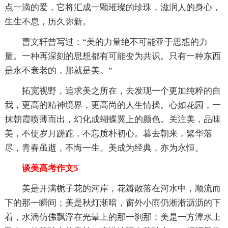
点一滴的爱，它将汇成一颗璀璨的珍珠，滋润人的身心，
生生不息，历久弥新。
曹文轩曾写过：“美的力量绝不可能亚于思想的力
量。一种再深刻的思想都有可能变为共识。只有一种东西
是永不衰老的，那就是美。”
拓宽视野，追求美之所在，去发现一个更加纯粹的自
我，更高的精神境界，更高尚的人生情操。心如花园，一
抹朝霞喷薄而出，幻化成蝴蝶翼上的颜色。关注美，品味
美，不使岁月蹉跎，不忘质朴初心。暮去朝来，繁华落
尽，青春虽逝，不悔一生。美成为经典，亦为永恒。
谈美高考作文5
美是开满栀子花的河岸，花瓣散落在河水中，顺流而
下的那一瞬间；美是秋灯渐暗，窗外小雨仍淅淅沥沥的下
着，水滴仿佛飘浮在光晕上的那一刹那；美是一方潭水上