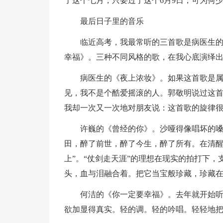
了这个七月，只要过了这个6月9日，可为何
最后日子里的音乐
临近高考，我最常听的三首歌是病医生
幸福》。三种不同风格的歌，在我心底演绎
病医生的《夜上浓妆》。如果这首歌是
见，我不是个酷爱摇滚的人。郭敬明说过这
我却一次又一次地对朋友说：这首歌的旋律
许巍的《曾经的你》。沙哑得像唱坏的
田，醉了前世，醉了今生，醉了所有。在清醒
上”。“仗剑走天涯”的理想在现实的拍打下
头，血与泪融合着。把它当宝般珍藏，珍藏
何洁的《你一定要幸福》。去年就开始
欲加显得真实。轻的调。轻的吟唱。轻轻地