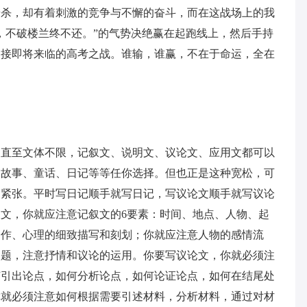
厮杀，却有着刺激的竞争与不懈的奋斗，而在这战场上的我
，不破楼兰终不还。”的气势决绝赢在起跑线上，然后手持
迎接即将来临的高考之战。谁输，谁赢，不在于命运，全在
。
，直至文体不限，记叙文、说明文、议论文、应用文都可以
、故事、童话、日记等等任你选择。但也正是这种宽松，可
易紧张。平时写日记顺手就写日记，写议论文顺手就写议论
文，你就应注意记叙文的6要素：时间、地点、人物、起
动作、心理的细致描写和刻划；你就应注意人物的感情流
点题，注意抒情和议论的运用。你要写议论文，你就必须注
何引出论点，如何分析论点，如何论证论点，如何在结尾处
你就必须注意如何根据需要引述材料，分析材料，通过对材