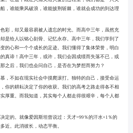
小船，谁能乘风破浪，谁能披荆斩棘，谁就会成功的到达理
幻色彩，却又最容易被人遗忘的时光。而高中三年，虽然充
但却是给人以铭心刻骨、记忆永存。高中三年，我们学到了
蜕变的心和一个个成长的足迹。我们懂得了集体荣誉，明白
生的真谛！高中三年，或许，我们会因成绩而失落不已，或
在那之后，我们也会问自己，是否在为梦想而努力？
羡慕，不如在现实社会中摸爬滚打。独特的自己，接受命运
的，你的耕耘决定了你的收获。我们的高考之路走得各不相
平实厚重。而我知道，其实每个人都走得很艰辛，每个人都
决定的。就像爱因斯坦曾说过：天才=99％的汗水+1％的
有多近。此消彼长，动态平衡。