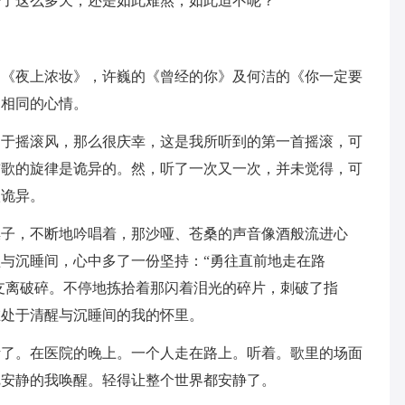
少了这么多天，还是如此难熬，如此迫不呢？
的《夜上浓妆》，许巍的《曾经的你》及何洁的《你一定要
出相同的心情。
属于摇滚风，那么很庆幸，这是我所听到的第一首摇滚，可
首歌的旋律是诡异的。然，听了一次又一次，并未觉得，可
很诡异。
嗓子，不断地吟唱着，那沙哑、苍桑的声音像酒般流进心
与沉睡间，心中多了一份坚持：“勇往直前地走在路
，支离破碎。不停地拣拾着那闪着泪光的碎片，刺破了指
在处于清醒与沉睡间的我的怀里。
听了。在医院的晚上。一个人走在路上。听着。歌里的场面
把安静的我唤醒。轻得让整个世界都安静了。