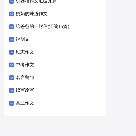
8篇）
机器猫作文汇编九篇
奶奶的味道作文
给爸爸的一封信(汇编15篇)
说明文
励志作文
中考作文
名言警句
续写改写
高三作文