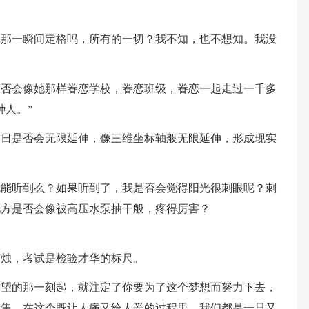
把那一瞬间定格吗，所有的一切？我不知，也不想知。我没
是否会像她那样眷恋学校，眷恋班级，眷恋一起走过一千多
种人。”
夏日是否会无限延伸，像三维坐标轴般无限延伸，形成现实
我能听到么？如果听到了，我是否会觉得阳光很刺眼呢？刺
地方是否会像被高压水泵抽干般，疼得厉害？
灯烛，考试是检验才华的标尺。
希望的那一刻起，就注定了你要为了这个梦想而努力下去，
交集。在这个既让人痛又给人爱的过程里，我们都是一只又