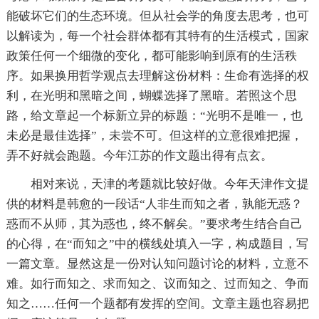
能破坏它们的生态环境。但从社会学的角度去思考，也可
以解读为，每一个社会群体都有其特有的生活模式，国家
政策任何一个细微的变化，都可能影响到原有的生活秩
序。如果换用哲学观点去理解这份材料：生命有选择的权
利，在光明和黑暗之间，蝴蝶选择了黑暗。若照这个思
路，给文章起一个标新立异的标题：“光明不是唯一，也
未必是最佳选择”，未尝不可。但这样的立意很难把握，
弄不好就会跑题。今年江苏的作文题出得有点玄。
相对来说，天津的考题就比较好做。今年天津作文提
供的材料是韩愈的一段话“人非生而知之者，孰能无惑？
惑而不从师，其为惑也，终不解矣。”要求考生结合自己
的心得，在“而知之”中的横线处填入一字，构成题目，写
一篇文章。显然这是一份对认知问题讨论的材料，立意不
难。如行而知之、求而知之、议而知之、过而知之、争而
知之……任何一个题都有发挥的空间。文章主题也容易把