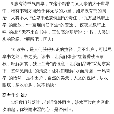
9.腹有诗书气自华，在这个精彩而又无奈的大干世界
中，唯有书籍才能给予你无尽的力量，如果没有书的陶
冶，人将不人!“位卑未敢忘忧国”的责任，“九万里风鹏正
举”的豪放，“一蓑烟雨任平生”的安逸，“夜夜龙泉壁上
鸣”的雄浑无不来自书中，正如高尔基所说：“书，人类进
步的阶梯。”醒醒吧，国人!
10.读书，是人们获得知识的捷径，足不出户，可以尽
享书之韵，书之美。读书，让我们体会“红藕香残玉蕈
秋，轻解罗裳，独上兰舟”的惬意；让我们品味“采菊东篱
下，悠然见南山”的清悠；让我们理解“水面清圆，一风荷
举”的怡然。足不出户，自然的美景，人文的视野，尽收
眼底，尽收心胸，岂不畅快?
高考作文 篇7
1.细数门前落叶，倾听窗外雨声，涉水而过的声音此
次响起，你被雨淋湿的心，是否依旧。