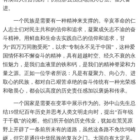
进。
一个民族是需要有一种精神来支撑的。辛亥革命的仁
人志士们对民主共和的信仰和追求，凝聚成矢志不渝的奋
斗精神。用鲜血和生命去实践自己的信仰和追求，甘
为“四万万同胞受死”，以求“专制永不见于中国”，这种爱
国情怀和不懈奋斗的精神，具有超越时空、经久不衰的永
恒魅力，是我们血液里的铁和钙，是我们的精神脊梁和力
量之源。正如一位学者所说：凡是有凝聚力、向心力、进
取心的民族，都对自己艰苦卓绝的奋斗传统有一种光荣感
和敬畏心，都会以高度的历史责任感加以褒扬和传承。
一个国家是需要在变革中展示作为的。孙中山先生总
结19世纪百年历史并思考人类文明走向时，提出“百年锐
于千载”的论断。他们所开创的历史伟业，犹如在荒芜原
野上开辟了一条前所未有的道路，虽然这条路不免坎坷崎
岖，但它是通往中华民族的复兴之门。大国自有大定见。