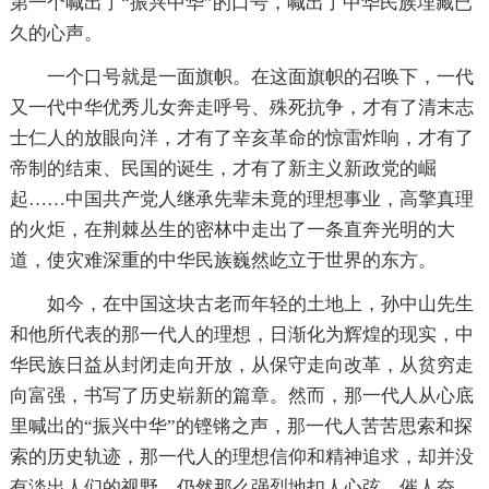
第一个喊出了“振兴中华”的口号，喊出了中华民族埋藏已
久的心声。
一个口号就是一面旗帜。在这面旗帜的召唤下，一代
又一代中华优秀儿女奔走呼号、殊死抗争，才有了清末志
士仁人的放眼向洋，才有了辛亥革命的惊雷炸响，才有了
帝制的结束、民国的诞生，才有了新主义新政党的崛
起……中国共产党人继承先辈未竟的理想事业，高擎真理
的火炬，在荆棘丛生的密林中走出了一条直奔光明的大
道，使灾难深重的中华民族巍然屹立于世界的东方。
如今，在中国这块古老而年轻的土地上，孙中山先生
和他所代表的那一代人的理想，日渐化为辉煌的现实，中
华民族日益从封闭走向开放，从保守走向改革，从贫穷走
向富强，书写了历史崭新的篇章。然而，那一代人从心底
里喊出的“振兴中华”的铿锵之声，那一代人苦苦思索和探
索的历史轨迹，那一代人的理想信仰和精神追求，却并没
有淡出人们的视野，仍然那么强烈地扣人心弦、催人奋