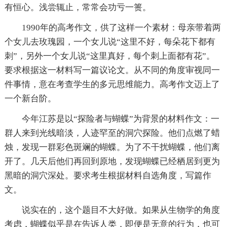
有恒心。浅尝辄止，常常会功亏一篑。
1990年的高考作文，供了这样一个素材：母亲带着两
个女儿去玫瑰园，一个女儿说“这里不好，每朵花下都有
刺”，另外一个女儿说“这里真好，每个刺上面都有花”。
要求根据这一材料写一篇议论文。从不同的角度审视同一
件事情，意在考查学生的多元思维能力。高考作文迈上了
一个新台阶。
今年江苏是以“探险者与蝴蝶”为背景的材料作文：一
群人来到光线暗淡，人迹罕至的洞穴探险。他们点燃了蜡
烛，发现一群彩色斑斓的蝴蝶。为了不干扰蝴蝶，他们离
开了。几天后他们再回到原地，发现蝴蝶已经栖居到更为
黑暗的洞穴深处。要求考生根据材料自选角度，写篇作
文。
说实在的，这个题目不大好做。如果从生物学的角度
考虑，蝴蝶似乎是在告诉人类，即便是无意的行为，也可