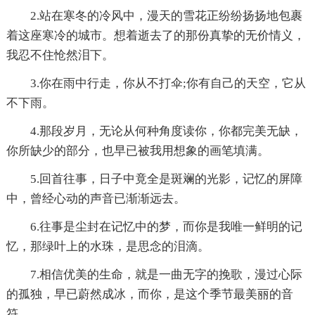
2.站在寒冬的冷风中，漫天的雪花正纷纷扬扬地包裹
着这座寒冷的城市。想着逝去了的那份真挚的无价情义，
我忍不住怆然泪下。
3.你在雨中行走，你从不打伞;你有自己的天空，它从
不下雨。
4.那段岁月，无论从何种角度读你，你都完美无缺，
你所缺少的部分，也早已被我用想象的画笔填满。
5.回首往事，日子中竟全是斑斓的光影，记忆的屏障
中，曾经心动的声音已渐渐远去。
6.往事是尘封在记忆中的梦，而你是我唯一鲜明的记
忆，那绿叶上的水珠，是思念的泪滴。
7.相信优美的生命，就是一曲无字的挽歌，漫过心际
的孤独，早已蔚然成冰，而你，是这个季节最美丽的音
符。