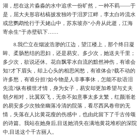
湖，想在这片淼淼的水中追求一份旷然，一种不羁——于
是，屈大夫形容枯槁披发独吟于泪罗江畔，李太白吟流水
或悲鹦鹉怆行于天姥山中，苏东坡亦“小舟从此逝，江海
寄余生”于赤壁矶下……
8.我伫立在烟波浩渺的江边，望江楼上，那个终日凝
眸、柔肠愁结的思妇，还是易安。多少次，她送夫千里；
多少次，欲说还休。花自飘零水自流的黯然神伤，有谁会
知?才下眉头，却上心头的相思闲愁，有谁体会?载不动的
许多愁，有谁分担?如今物是人非事事休，怎能不欲语泪
先流?纵有横世才情，身为女子，易安却更加希望与丈夫
朝夕相对，比翼双飞，无奈不如意事太多太繁，红颜渐老
的易安多少次独坐幽落冷清的院落，看尽西风卷帘的无
情，失落在人比黄花瘦的伤感中，也由此留下了千古传颂
的诗篇。我站在她身后,目送她消失在满地黄花堆积的深院
中,目送这个千古丽人。