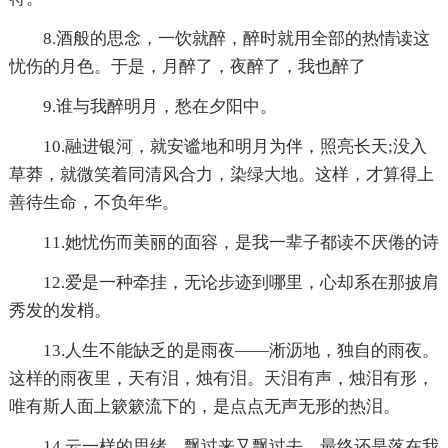
8.酒般的思念，一饮就醉，醉时就用全部的热情读这
忧伤的月色。于是，月醉了，夜醉了，我也醉了
9.谁与我醉明月，愁在夕阳中。
10.融进银河，就安谧地和明月为伴，照亮长天;没入
草莽，就微笑着同清风合力，染绿大地。这样，才算得上
善待生命，不负年华。
11.她忧伤而美丽的面容，是我一辈子都读不厌倦的诗
12.爱是一种牵挂，无论步迹到哪里，心却系在那披肩
秀发的发梢。
13.人生不能缺乏的是雨夜——淅沥地，独自的雨夜。
这样的雨夜里，天有泪，烛有泪。天泪有声，烛泪有形，
唯有斯人面上簌簌流下的，是点点无声无形的热泪。
14.云一样的思绪，飘过来又飘过去，最终还是落在我