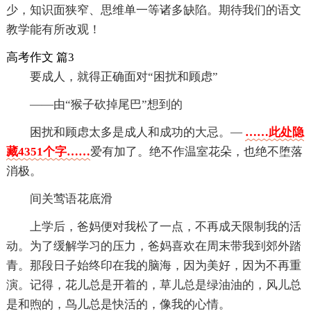
少，知识面狭窄、思维单一等诸多缺陷。期待我们的语文
教学能有所改观！
高考作文 篇3
要成人，就得正确面对“困扰和顾虑”
——由“猴子砍掉尾巴”想到的
困扰和顾虑太多是成人和成功的大忌。—
……此处隐
藏4351个字……
爱有加了。绝不作温室花朵，也绝不堕落
消极。
间关莺语花底滑
上学后，爸妈便对我松了一点，不再成天限制我的活
动。为了缓解学习的压力，爸妈喜欢在周末带我到郊外踏
青。那段日子始终印在我的脑海，因为美好，因为不再重
演。记得，花儿总是开着的，草儿总是绿油油的，风儿总
是和煦的，鸟儿总是快活的，像我的心情。