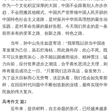
作为一个文化积淀深厚的大国，中国不会跟着别人亦步亦
趋，不会照搬其他模式。中国共产党带领中国人民开辟的
中国特色社会主义道路，是对振兴中华崇高理想的最生动
实践，是对革命先驱的最好告慰。今天我们所走的是一条
前所未有的变革之路、创新之路、特色之路。
当年，孙中山先生如是寄语：“我辈既以担当中国改
革发展为己任，虽石烂海枯，而此身尚存，此心不死。既
不可以失败而灰心，亦不能以困难而缩步。精神贯注，猛
力向前，应付世界进步之潮流，合乎善长恶消之天理，则
终有最后成功之一日。”只要我们志存高远，奋发努力，
为了远大目标而心无旁骛，淡定执着，我们也会如先辈那
样，在回应时代问题中不断创造新的业绩，最终实现中华
民族的伟大复兴。
高考作文 篇2
近年来，提供材料，自主命题的形式，已经越来越多