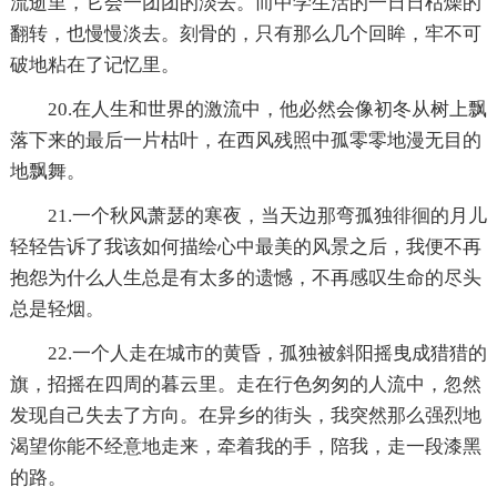
流逝里，它会一团团的淡去。而中学生活的一日日枯燥的
翻转，也慢慢淡去。刻骨的，只有那么几个回眸，牢不可
破地粘在了记忆里。
20.在人生和世界的激流中，他必然会像初冬从树上飘
落下来的最后一片枯叶，在西风残照中孤零零地漫无目的
地飘舞。
21.一个秋风萧瑟的寒夜，当天边那弯孤独徘徊的月儿
轻轻告诉了我该如何描绘心中最美的风景之后，我便不再
抱怨为什么人生总是有太多的遗憾，不再感叹生命的尽头
总是轻烟。
22.一个人走在城市的黄昏，孤独被斜阳摇曳成猎猎的
旗，招摇在四周的暮云里。走在行色匆匆的人流中，忽然
发现自己失去了方向。在异乡的街头，我突然那么强烈地
渴望你能不经意地走来，牵着我的手，陪我，走一段漆黑
的路。