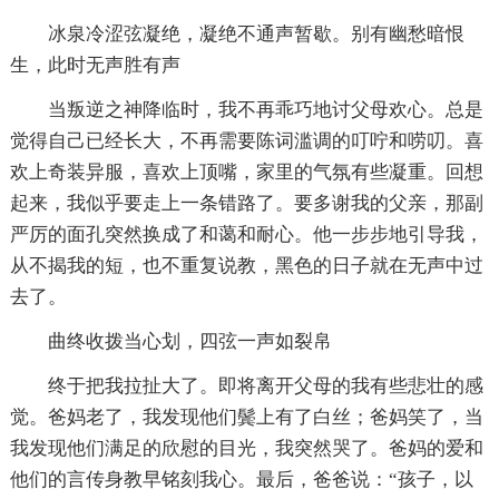
冰泉冷涩弦凝绝，凝绝不通声暂歇。别有幽愁暗恨
生，此时无声胜有声
当叛逆之神降临时，我不再乖巧地讨父母欢心。总是
觉得自己已经长大，不再需要陈词滥调的叮咛和唠叨。喜
欢上奇装异服，喜欢上顶嘴，家里的气氛有些凝重。回想
起来，我似乎要走上一条错路了。要多谢我的父亲，那副
严厉的面孔突然换成了和蔼和耐心。他一步步地引导我，
从不揭我的短，也不重复说教，黑色的日子就在无声中过
去了。
曲终收拨当心划，四弦一声如裂帛
终于把我拉扯大了。即将离开父母的我有些悲壮的感
觉。爸妈老了，我发现他们鬓上有了白丝；爸妈笑了，当
我发现他们满足的欣慰的目光，我突然哭了。爸妈的爱和
他们的言传身教早铭刻我心。最后，爸爸说：“孩子，以