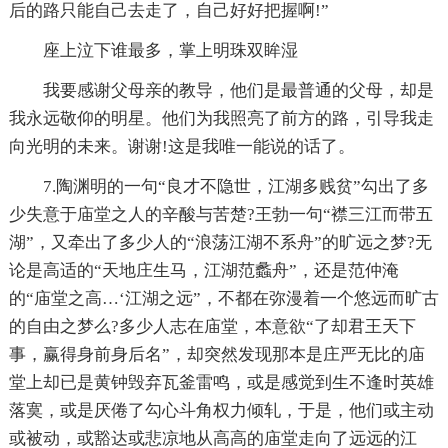
后的路只能自己去走了，自己好好把握啊!”
座上泣下谁最多，掌上明珠双眸湿
我要感谢父母亲的教导，他们是最普通的父母，却是
我永远敬仰的明星。他们为我照亮了前方的路，引导我走
向光明的未来。谢谢!这是我唯一能说的话了。
7.陶渊明的一句“良才不隐世，江湖多贱贫”勾出了多
少失意于庙堂之人的辛酸与苦楚?王勃一句“襟三江而带五
湖”，又牵出了多少人的“浪荡江湖不系舟”的旷远之梦?无
论是高适的“天地庄生马，江湖范蠡舟”，还是范仲淹
的“庙堂之高…‘江湖之远”，不都在弥漫着一个悠远而旷古
的自由之梦么?多少人志在庙堂，本意欲“了却君王天下
事，赢得身前身后名”，却突然发现那本是庄严无比的庙
堂上却已是黄钟毁弃瓦釜雷鸣，或是感觉到生不逢时英雄
落寞，或是厌倦了勾心斗角权力倾轧，于是，他们或主动
或被动，或豁达或悲凉地从高高的庙堂走向了远远的江