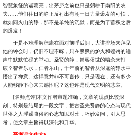
智慧象征的诸葛亮，出茅庐之前也只是躬耕于南阳的农
夫……他们往日的静正反衬出有朝一日力量爆发的可怕，
就如同火山的静，那不是单纯的沉默，而是为了蓄积之后
的爆发！
于是不难理解嵇康在面对前呼后拥，大讲排场来拜见
他的钟会时，仍旧不理不睬，只在熊熊的炉火和铿锵的锤
声中默默忙碌的举动。圣贤的静，岂容俗世的嘈杂来打
破？智者乐水，仁者乐山，千年前的智者从深邃的静水中
悟出了禅意。这禅意并非不可言传，只是现在，还有多少
人能够静下心来去感悟呢？这也许是现代文明的悲哀。
[名师点评]本文作者审题准确，文章的观点比较深
刻，特别是结尾的一段文字，把古圣先贤静的心态与现代
世俗之人浮躁庸俗的心态加以对比，巧妙发问，引人思
考，使文章主旨得以深化和升华。
高考语文作文6