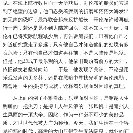
见。在海上航行数月而一无所获后，哥伦布的船员们被逼
到了绝望的边缘，他们忍受着疾病的折磨和茫茫大海发出
的无声的恐吓，最终联合起来反抗船长。哥伦布许诺再航
行一周，若还是见不到大陆就回头。殊不知大一开始，哥
伦布已将实际航程减少后，再告诉船员们，只有他自己才
知道船究竟走了多远；只有他自己才知道他们的处境有多
么危险；只有他自己才知道再往前，不是大陆便是地狱。
但是，他却成了最乐观的人，他依旧期盼着前方的大陆，
依旧微笑着坚持向前——于是，他发现了美洲。不论是用
乐观发声的贝多芬，还是在黑暗中寻找光明的海伦凯勒，
都曾用一生的拼搏与成就，诠释着乐观面对困难的真理。
从上面的例子不难看出，乐观面对困难，是穿越人生
荆棘的一把尖刀；是搏击人生风浪的一张风帆；是遮挡人
生风雨的一顶大伞。因此，作为一种必不可少的美好品
质，才世世代代被人广为称颂。今天，我们生活在一个容
易抑郁的时代，高考的大山压得学生无法喘息，就业的石