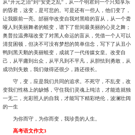
从“开元之治”到“安史之乱”，从一个明君到一个只知享乐
的昏君，这变，是可悲的。可是还有一些人，他们变了，
让我眼前一亮。邰丽华改变自我对黑暗的盲从，从一个聋
哑人到美丽舞者的蜕变，谱下了世间最美丽的心灵之舞；
奥普拉温弗瑞改变了对黑人命运的盲从，凭借一个人可以
清贫困顿，但决不可没有梦想的简单信念，写下了从丑小
鸭到黑天鹅的美丽蜕变，成就了一代传媒女皇。改变自
己，从平庸到出众，从平凡到不平凡，从胆怯到勇敢，从
成功到失败，我们做得还很少，路还很长。
守，变，应是我们共同的追求。不死守，不乱变，改
变我们性格上的缺憾，守住我们灵魂上纯洁，才能造就独
一无二，光彩照人的自我，才能写下精彩绝伦，波澜壮阔
的一生
为你而守，为你而变，我珍贵的人生。
高考语文作文3