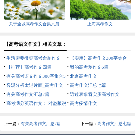
关于全城高考作文合集六篇
上海高考作文
【高考语文作文】相关文章：
生活需要微笑高考命题作文
【实用】高考作文300字集合
【推荐】高考作文四篇
八篇
我的高考梦作文6篇
有关高考语文作文300字集合5
北京高考作文
篇
客观分析太过片面_高考作文
高考作文汇总七篇
有关高考作文汇总7篇
透过表象看实质高考作文
高考满分英语作文： 对盗版说
高考疫情作文
不
上一篇：
有关高考作文汇总7篇
下一篇：
高考作文汇总七篇