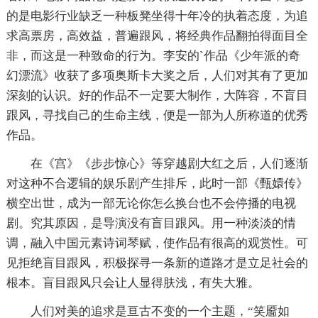
的是电影行业缺乏一种板凳坐得十年冷的执着态度，为追
求高票房，高效益，普遍跟风，将经典作品翻拍得面目全
非，而这是一种致命的行为。李安的`作品《少年派的奇
幻漂流》收获了多项奥斯卡大奖之后，人们对其有了更加
深刻的认识。好的作品不一定要大制作，大阵容，不盲目
跟风，寻找自己的生命主线，便是一部为人所称道的优秀
作品。
在《宫》《步步惊心》等穿越剧大红之后，人们逐渐
对这种不合逻辑的娱乐剧产生排斥，此时一部《甄嬛传》
横空出世，成为一部无论你怎么换台也不会停播的电视
剧。究其原因，是导演没有盲目跟风。用一种淡淡的情
调，融入中国元素诗词琴赋，使作品有很高的观赏性。可
见拒绝盲目跟风，积极探寻一条新的道路才是立足社会的
根本。盲目跟风只会让人显得肤浅，有失大雅。
人们对美的追求是亘古不变的一个主题，“笑靥如