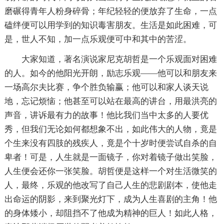
磨碾得青年人粉身碎骨；年纪轻轻的便放弃了生命，一点
磕绊便可以用学到的知识毒害朋友。生活是如此困难，可
是，世人不知，加一点乐观便可中和其中的苦涩。
大家知道，著名演说家尼克胡哲是一个乐观面对困难
的人。如今的他阳光开朗，励志乐观——他可以和朋友来
一场高尔夫比赛，争个胜负输赢；他可以和家人谈天说
地，忘记烦恼；他甚至可以站在最高的讲台，用最洪亮的
声音，讲诉最有力的故事！他比我们当中太多的人要优
秀，但我们无论如何都想象不出，如此伟大的人物，竟是
个生来没有四肢的残疾人，竟是个十岁时便尝试自杀的自
卑者！可是，人生就是一面镜子，你对着镜子做出笑脸，
人生便会还你一张笑脸。胡哲便是这样一个对生活微笑的
人，最终，乐观的他改写了自己人生的悲剧剧本，使他走
出命运的阴影，来到聚光灯下，成为人生喜剧的主角！他
的身体矮小，却阻挡不了他成为精神的巨人！如此人格，