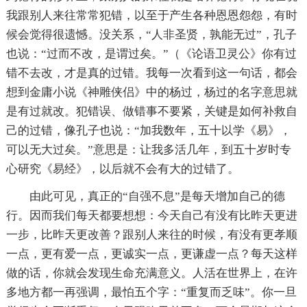
我跟别人来往常常犯错，以至于产生各种恩恩怨怨，有时
候会觉得很遗憾。没关系，“人非圣贤，孰能无过”，孔子
也说：“过而不改，是谓过矣。”（《论语卫灵公》你有过
错不去改，才是真的过错。我每一次看到这一句话，都会
想到金庸小说《神雕侠侣》中的杨过，杨过的名字意思就
是有过就改。犯错误、做错事不要紧，关键是如何补救自
己的过错，像孔子也说：“加我数年，五十以学《易》，
可以无大过矣。”意思是：让我多活几年，到五十岁时专
心研究《易经》，以后就不会有大的过错了。
由此可见，真正的“自强不息”是每天增加自己的德
行。因而我们每天都要想想：今天自己有没有比昨天更进
一步，比昨天更改善？跟别人来往的时候，有没有更孝顺
一点，更有爱一点，更诚实一点，更谦虚一点？每天这样
做的话，你就会发现生命充满意义。人活在世界上，在许
多地方都一再强调，最怕五个字：“重复而乏味”。你一旦