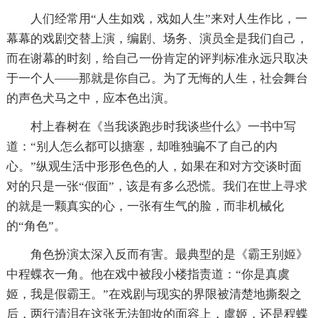
人们经常用“人生如戏，戏如人生”来对人生作比，一
幕幕的戏剧交替上演，编剧、场务、演员全是我们自己，
而在谢幕的时刻，给自己一份肯定的评判标准永远只取决
于一个人——那就是你自己。为了无悔的人生，社会舞台
的声色犬马之中，应本色出演。
村上春树在《当我谈跑步时我谈些什么》一书中写
道：“别人怎么都可以搪塞，却唯独骗不了自己的内
心。”纵观生活中形形色色的人，如果在和对方交谈时面
对的只是一张“假面”，该是有多么恐慌。我们在世上寻求
的就是一颗真实的心，一张有生气的脸，而非机械化
的“角色”。
角色扮演太深入反而有害。最典型的是《霸王别姬》
中程蝶衣一角。他在戏中被段小楼指责道：“你是真虞
姬，我是假霸王。”在戏剧与现实的界限被清楚地撕裂之
后，两行清泪在这张无法卸妆的面容上，虞姬，还是程蝶