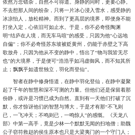
依然万念错杂，自然不可得道。身静的同时，更要心静。
不去想那人间的纷杂，只将一片冰心浸入雪水，感受静的
冰凉怡人，放松精神。而到了更高层的境界，即便身不能
打坐入定，心依旧可如止水。于是，你不必奇怪陶渊
明“结庐在人境，而无车马喧”的感受，只因为他“心远地
自偏”；你不必奇怪苏东坡被贬黄州，仍能于赤壁之下高
歌放舟，只因为他从不变的静中，悟出了“物与我皆无尽
也”的大境界，于是便可“浩浩乎如冯虚御风，而不知其所
止；飘飘乎如遗世独立，羽化而登仙”。
智者在静中修身悟道，在静中羽化登仙，在静中凝聚
起了千年的智慧和深不可测的力量。但他们还是保留着那
份静，或许是习惯已成为自然。直到有一天他们打破了沉
默，你才惊讶他们的智慧与博大，于是才有那“不飞则
已，一飞冲天；不鸣则已，一鸣惊人”的感慨。《天龙八
部》中第一高手，竟是少林一个默默无闻的扫地僧；助魏
公子窃符救赵的侯生原本也只是大梁夷门的一个守门人；