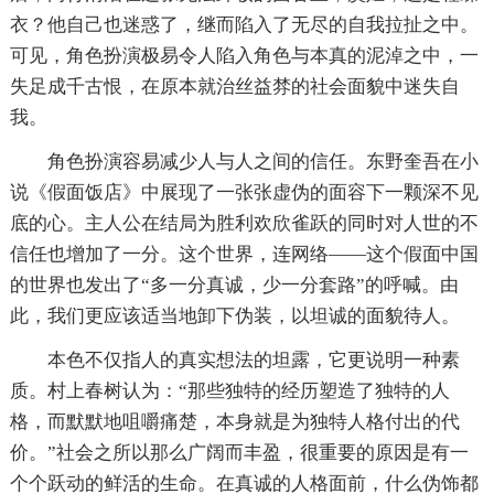
衣？他自己也迷惑了，继而陷入了无尽的自我拉扯之中。
可见，角色扮演极易令人陷入角色与本真的泥淖之中，一
失足成千古恨，在原本就治丝益棼的社会面貌中迷失自
我。
角色扮演容易减少人与人之间的信任。东野奎吾在小
说《假面饭店》中展现了一张张虚伪的面容下一颗深不见
底的心。主人公在结局为胜利欢欣雀跃的同时对人世的不
信任也增加了一分。这个世界，连网络——这个假面中国
的世界也发出了“多一分真诚，少一分套路”的呼喊。由
此，我们更应该适当地卸下伪装，以坦诚的面貌待人。
本色不仅指人的真实想法的坦露，它更说明一种素
质。村上春树认为：“那些独特的经历塑造了独特的人
格，而默默地咀嚼痛楚，本身就是为独特人格付出的代
价。”社会之所以那么广阔而丰盈，很重要的原因是有一
个个跃动的鲜活的生命。在真诚的人格面前，什么伪饰都