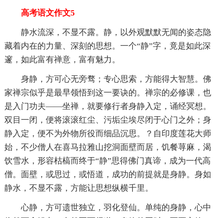
高考语文作文5
静水流深，不显不露。静，以外观默默无闻的姿态隐
藏着内在的力量、深刻的思想。一个“静”字，竟是如此深
邃，如此富有禅意，富有魅力。
身静，方可心无旁骛；专心思索，方能得大智慧。佛
家禅宗似乎是最早领悟到这一要诀的。禅宗的必修课，也
是入门功夫——坐禅，就要修行者身静入定，诵经冥想。
双目一闭，便将滚滚红尘、污垢尘埃尽闭于心门之外；身
静入定，便不为外物所役而细品沉思。？自印度莲花大师
始，不少僧人在喜马拉雅山挖洞面壁而居，饥餐荨麻，渴
饮雪水，形容枯槁而终于“静”思得佛门真谛，成为一代高
僧。面壁，或思过，或悟道，成功的前提就是身静。身如
静水，不显不露，方能让思想纵横千里。
心静，方可遗世独立，羽化登仙。单纯的身静，心中