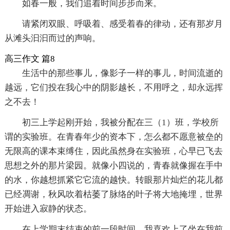
如春一般，我们追着时间步步而来。
请紧闭双眼、呼吸着、感受着春的律动，还有那岁月
从滩头汩汩而过的声响。
高三作文 篇8
生活中的那些事儿，像影子一样的事儿，时间流逝的
越远，它们投在我心中的阴影越长，不用呼之，却永远挥
之不去！
初三上学起刚开始，我被分配在三（1）班，学校所
谓的实验班。在青春年少的资本下，怎么都不愿意被垒的
无限高的课本束缚住，因此虽然身在实验班，心早已飞去
思想之外的那片梁园。就像小四说的，青春就像握在手中
的水，你越想抓紧它它流的越快。转眼那片灿烂的花儿都
已经凋谢，秋风吹着枯萎了脉络的叶子将大地掩埋，世界
开始进入寂静的状态。
在上学期末结束的前一段时间，我喜欢上了坐在我前