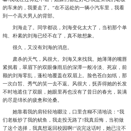
的车来的，我要走了。”在不远处的一辆小汽车里，我看
到一个高大男人的背部。
刘海走了。同学都说，刘海变化太大了，当初那个单
纯、朴素的刘海已经不在了，真不敢想象。
很久，又没有刘海的消息。
肃杀的天气，风很大。刘海又来找我。她薄薄的嘴唇
紧抿着，翠眉下的双眼像雨后的深潭一般冷淡、死寂，前
额的刘海零乱，蓬松地覆盖在双眉上。脸色苍白如纸，那
一次白皙、秀气的笑一去不返。风很大，抚弄得她的长发
不时地遮住了双眼，她眼里再也没有了昔日的春光，装满
的尽是绵长的疲惫和沧桑。
她靠着我的肩轻轻地啜泣，口里含糊不清地说：“我
们老板炒了我的鱿鱼，我走投无路了!我真后悔，当初做
了这个选择，我真想返回校园啊!”说完这话时，她已泣不