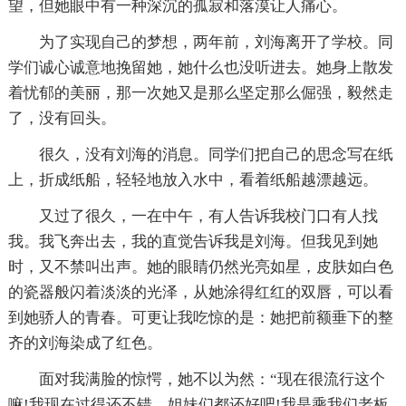
望，但她眼中有一种深沉的孤寂和落漠让人痛心。
为了实现自己的梦想，两年前，刘海离开了学校。同
学们诚心诚意地挽留她，她什么也没听进去。她身上散发
着忧郁的美丽，那一次她又是那么坚定那么倔强，毅然走
了，没有回头。
很久，没有刘海的消息。同学们把自己的思念写在纸
上，折成纸船，轻轻地放入水中，看着纸船越漂越远。
又过了很久，一在中午，有人告诉我校门口有人找
我。我飞奔出去，我的直觉告诉我是刘海。但我见到她
时，又不禁叫出声。她的眼睛仍然光亮如星，皮肤如白色
的瓷器般闪着淡淡的光泽，从她涂得红红的双唇，可以看
到她骄人的青春。可更让我吃惊的是：她把前额垂下的整
齐的刘海染成了红色。
面对我满脸的惊愕，她不以为然：“现在很流行这个
嘛!我现在过得还不错，姐妹们都还好吧!我是乘我们老板