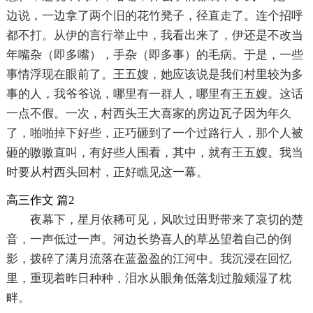
边说，一边拿了两个旧的花竹凳子，径直走了。连个招呼
都不打。从伊的言行举止中，我看出来了，伊还是不改当
年嘴杂（即多嘴），手杂（即多事）的毛病。于是，一些
事情浮现在眼前了。王五嫂，她应该说是我们村里较为多
事的人，我爷爷说，哪里有一群人，哪里有王五嫂。这话
一点不假。一次，村西头王大喜家的房边瓦子因为年久
了，啪啪掉下好些，正巧砸到了一个过路行人，那个人被
砸的嗷嗷直叫，有好些人围看，其中，就有王五嫂。我当
时要从村西头回村，正好瞧见这一幕。
高三作文 篇2
夜幕下，星月依稀可见，风吹过田野带来了哀切的楚
音，一声低过一声。河边长势喜人的草丛望着自己的倒
影，拨碎了满月流落在蓝盈盈的江河中。我沉浸在回忆
里，重现着昨日种种，泪水从眼角低落划过脸颊湿了枕
畔。