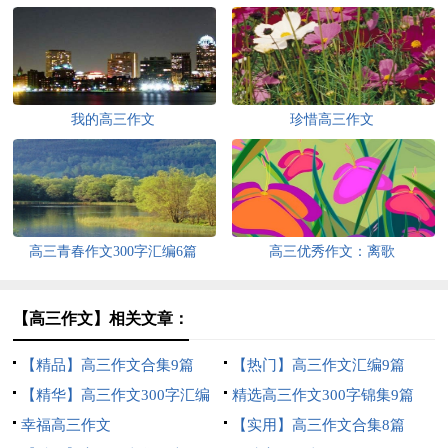
我的高三作文
珍惜高三作文
高三青春作文300字汇编6篇
高三优秀作文：离歌
【高三作文】相关文章：
【精品】高三作文合集9篇
【热门】高三作文汇编9篇
【精华】高三作文300字汇编
精选高三作文300字锦集9篇
八篇
幸福高三作文
【实用】高三作文合集8篇