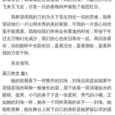
飞来又飞走，日复一日的夜晚钟声催熟了相思红豆。
我希望用我的刀剑为天下苍生挡住一切的苦难，我希
望还他们一片山明水秀的美好家园，可我的一片真心却丝
毫不能透露。我相信我们终将会有重逢的时候，即使千年
过去万物幻化成沙，我们的心也依旧靠在一起。再回首看
你，你的眼眸中光彩依旧，盈着泪光，盈着期盼，盈着和
我的万世千秋。
吾名项羽。
高三作文 篇3
她的前额垂下一帘整齐的刘海，刘海后面是如烟雾中
若隐若现的翠柳一般修长的眉，眉下嵌着一双清澈如水的
眼睛。挺秀、小巧的鼻子下是一张柔和、秀气的小嘴。正
如她的刘海一样，她有一个同样美丽的名字——刘海。她
能歌善舞，能在舞台上留下自己的身影是她梦寐以求的愿