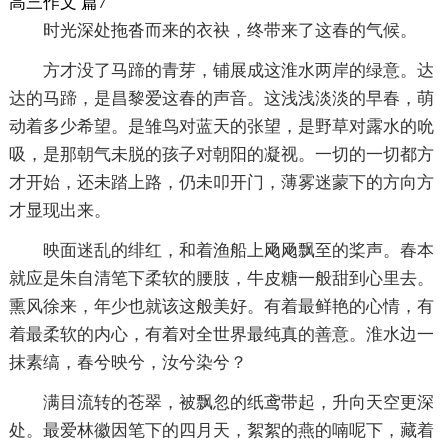
高三作文 篇7
时光深处拖沓而来的衣袂，终带来了这春的气候。
方才没了马蹄的青芽，铺展成这淮水两岸的绿意。达
达的马蹄，是昌黎爱这春的声音。这浅浅淡淡的早春，萌
动着多少希望。是雏鸟对蓝天的张望，是野草对露水的吮
吸，是那朝气未脱的孩子对朝阳的凝视。一切的一切都方
才开始，还未踏上路，仍未叩开门，薄雾迷蒙下的方向方
才显现出来。
映面迷乱的绯红，和着渔船上飏飏飘至的桨声。春本
就应是朱自清笔下柔软的腰肢，牛皮糖一般甜到心里去。
熏风徐来，年少也就该这般美好。有着最鲜艳的心情，有
着最柔软的内心，有着对全世界最纯真的善意。淮水边一
抹素缟，春兮映兮，汝兮染兮？
满目流转的苍翠，被飘忽的纸鸢带起，升向天空更深
处。最爱林徽因笔下的四月天，絮絮的燕的喃呢下，藏着