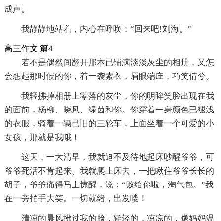
成声。
我静静地站着，内心在呼唤：“回来吧!刘海。”
高三作文 篇4
若不是偶然间翻开那本已铺满淡淡灰尘的相册，又怎
会想起那时候的你，着一袭素衣，眉眼端庄，巧笑倩兮。
我轻拂掉相册上零落的灰尘，你的明眸笑脸出现在我
的面前，杨柳、晓风、绿茵和你。你穿着一身颜色已褪浅
的衣服，骑着一辆已旧的三轮车，上面坐着一个可爱的小
女孩，那就是我哦！
这天，一大清早，我就迫不及待地起床吵醒爷爷，可
爷爷死活不肯起来。我就爬上床去，一把瞅住爷爷长长的
胡子，爷爷痛得马上惊醒，说：“败给你啦，淘气包。”我
在一旁拍手大笑。一切就绪，出发喽！
清凉的晨风拂过我的脸，轻轻的，凉凉的，像妈妈温