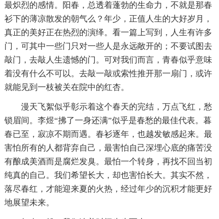
最炽烈的感情。阳春，总透着蓬勃的生命力，不就是那春
衫下的薄凉散发的朝气么？年少，正值人生的大好岁月，
真正的美好正在热烈的演绎。看一篇上写到，人生有许多
门，可其中一些门只对一些人是永远敞开的；不要试图去
敲门，去敲人生遗憾的门。可对我们而言，青春似乎意味
着没有什么不可以。去敲一敲或索性推开那一扇门，或许
就能见到一枝被关在院中的红杏。
漫天飞絮似乎彰示着这个春天的完结，万点飞红，愁
锁眉间。李煜“拂了一身还满”似乎是春愁的最佳代表。暮
春已至，寂凉不期而遇。春衫逐年，也越发敏感起来。最
害怕所有的人都背弃自己，最害怕自己深埋心底的痛苦没
有酿成美酒而是腐烂发臭。最怕一个转身，再找不回当初
纯真的自己。我们希望长大，却也害怕长大。其实不然，
落尽春红，才能迎来夏的火热，经过年少的沉积才能更好
地展望未来。