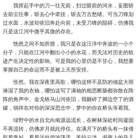
我挥起手中的刀一往无前，扫过眼前的河水，妄图斩
去前尘往事，斩去心中牵挂，斩去万古愁绪。可当刀锋划
过水面，水波却依旧奔赴向前，未受刀锋的阻碍，仿佛我
只是这江河中微乎其微的存在。
恍然之间不知所措，我只是在这汪洋中奔波的一小个
分子，只能在江河中翻出小小的水花，而无法对历史的轨
迹产生决定性的影响。可是我的心里仍是不甘心，我想要
掌握自己的命运而不是被上天所安排。
怅然。我在深夜里高歌，哪怕这猝不及防的倾盆大雨
淋湿了我的衣袖，哪怕这写了满袖的相思断肠都弥散在阵
阵的角声中。金戈铁马山河依旧，我砸碎了脚边空了的酒
罐，徜徉在对你的深深思念中，梦中的你在桥头等着我。
绿野中的水自北向南源远流长，在树林深处时间凝固
不再流转，仿佛岁月就此停住。在满月下的桥头有一抹倩
影着青衫，看着远处碧波荡漾，风轻云淡。书藤上的鸟儿