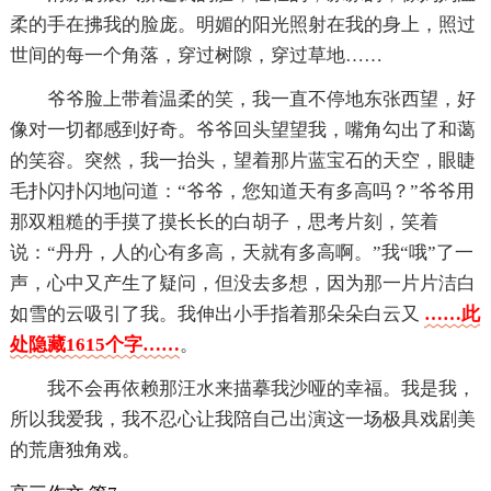
柔的手在拂我的脸庞。明媚的阳光照射在我的身上，照过
世间的每一个角落，穿过树隙，穿过草地……
爷爷脸上带着温柔的笑，我一直不停地东张西望，好
像对一切都感到好奇。爷爷回头望望我，嘴角勾出了和蔼
的笑容。突然，我一抬头，望着那片蓝宝石的天空，眼睫
毛扑闪扑闪地问道：“爷爷，您知道天有多高吗？”爷爷用
那双粗糙的手摸了摸长长的白胡子，思考片刻，笑着
说：“丹丹，人的心有多高，天就有多高啊。”我“哦”了一
声，心中又产生了疑问，但没去多想，因为那一片片洁白
如雪的云吸引了我。我伸出小手指着那朵朵白云又
……此
处隐藏1615个字……
。
我不会再依赖那汪水来描摹我沙哑的幸福。我是我，
所以我爱我，我不忍心让我陪自己出演这一场极具戏剧美
的荒唐独角戏。