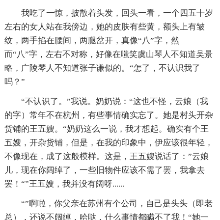
我吃了一惊，披散着头发，回头一看，一个四五十岁
左右的女人站在我傍边，她的皮肤有些黄，额头上有皱
纹，两手掐在腰间，两腿岔开，真像“八”字，然
而“八”字，左右不对称，好像在嗤笑虞山琴人不知道吴景
略，广陵琴人不知道张子谦似的。“怎了，不认识我了
吗？”
“不认识了。”我说。奶奶说：“这也不怪，云娘（我
的字）常年不在杭州，有些事情确实忘了。她是村头开杂
货铺的王五嫂。“奶奶这么一说，我才想起。确实有个王
五嫂，开杂货铺，但是，在我的印象中，伊应该很年轻，
不像现在，成了这般模样。这是，王五嫂说话了：”云娘
儿，现在你阔绰了，一些旧物件应该不需了罢，我拿去
罢！“”王五嫂，我并没有阔呀......
“”啊啦，你父亲在苏州有个公司，自己是头头（即老
总），还说不阔绰，哈哒，什么事情都瞒不了我！“她一