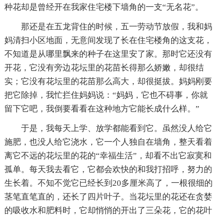
种花却是曾经开在我家住宅楼下墙角的一支“无名花”。
那还是在五龙背住的时候，五一劳动节放假，我和妈
妈清扫小区地面，无意间发现了长在住宅楼角的这支花，
不知道是从哪里飘来的种子在这里安了家。那时它还没有
开花，它没有旁边花坛里的花苗长得那么娇嫩，却很结
实；它没有花坛里的花苗那么高大，却很挺拔。妈妈刚要
把它除掉，我忙拦住妈妈说：“妈妈，它也不碍事，你就
留下它吧，我倒要看看在这种地方它能长成什么样。”
于是，我每天上学、放学都能看到它。虽然没人给它
施肥，也没人给它浇水，它一个人独自在墙角，整天看着
离它不远的花坛里的花的“幸福生活”，却看不出它寂寞和
孤单。每天我去看它，它都会欢快的和我打招呼，努力的
生长着。不知不觉它已经长到20多厘米高了，一根很细的
茎笔直笔直的，还长了四片叶子。当花坛里的花还在贪婪
的吸收水和肥料时，它却悄悄的开出了三朵花，它的花叶