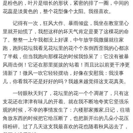
是粉色的，叶片是细长的形状，紧密的排了一圈，中间的
花蕊是淡黄色的，整个花型像个太阳。我很喜欢。
记得有一次，狂风大作、暴雨倾盆，我坐在教室里心
里就开始慌了，我想这样的坏天气肯定是要了这棵花的命
了。整整一上午我都没上好课，中午放学我撒腿就往家
跑，跑到花坛我看见花坛里的花个个东倒西歪我的心都凉
了半截，但当我跑向那棵花的时候我惊呆了：它没有被暴
风雨击倒！它还在那里挺拔的'站着！而且比以前更干净更
清新了！微风一吹它轻轻摆动，好像在安慰我：我没事
儿，你看我不还是好好的吗？我越来越觉得这支花真美。
一转眼秋天到了，花坛里的花一个个凋谢了，只有这
支花还在津津有味儿的开着。就在我不断地夸奖它坚强乐
观的时候，不幸的事情发生了：六楼那家搬家,日记，往墙
角放东西的时候把它给压断了，也把新开出的几朵小花压
得粉碎。过了几天这支我最喜欢的花也随着秋风远去了，