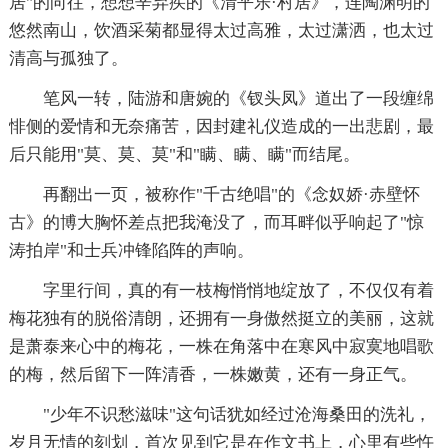
居"的向往，想想辛弃疾的《清平乐·村居》，连陶渊明的
悠然南山，饮酒采菊都显得太过高雅，太过潇洒，也太过
清高与孤独了。
笔风一转，陆游和唐婉的《钗头凤》道出了一段缠绵
悱侧的爱情和无奈痛苦，因封建礼仪造成的一出悲剧，最
后只能用"莫、莫、莫"和"瞒、瞒、瞒"而结尾。
再翻出一页，被称作"千古绝唱"的《念奴娇·赤壁怀
古》的博大胸怀差点把我淹没了，而耳畔似乎响起了"惊
涛拍岸"和士兵冲锋陷阵的声响。
字里行间，真的有一枝梅悄悄地绽放了，不仅仅有着
梅花独有的脱俗清朗，还拥有一身傲然挺立的美丽，这就
是萧泰来心中的梅花，一株在角落中在寒风中寂寞地唱歌
的梅，然后留下一阵清香，一株嫩黄，还有一身正气。
"少年不识愁滋味"这句话犹如经过沧海桑田的洗礼，
岁月无情的刻划，首次见到它是在作文书上，心里有些忤