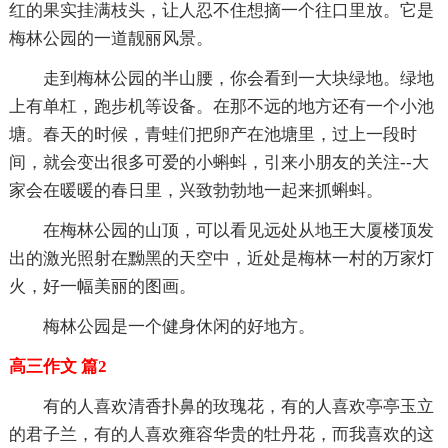
红的果实挂满枝头，让人忍不住想摘一个往口里放。它是
梅林公园的一道靓丽风景。
走到梅林公园的半山腰，你会看到一大块绿地。绿地
上有单杠，跑步机等设备。在那不远的地方还有一个小池
塘。春天的时候，青蛙们把卵产在池塘里，过上一段时
间，就会变出很多可爱的小蝌蚪，引来小朋友的关注--大
家会在暖暖的春日里，兴致勃勃地一起来抓蝌蚪。
在梅林公园的山顶，可以看见远处从地王大厦楼顶发
出的激光照射在黝黑的天空中，近处是梅林一村的万家灯
火，好一幅美丽的图画。
梅林公园是一个健身休闲的好地方。
高三作文 篇2
有的人喜欢清香扑鼻的玫瑰花，有的人喜欢亭亭玉立
的君子兰，有的人喜欢雍容华贵的牡丹花，而我喜欢的这