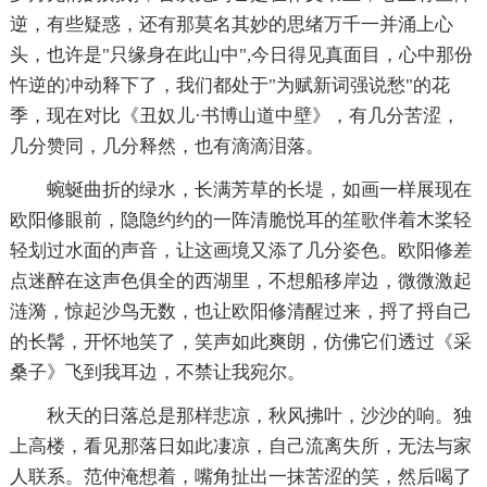
逆，有些疑惑，还有那莫名其妙的思绪万千一并涌上心
头，也许是"只缘身在此山中",今日得见真面目，心中那份
忤逆的冲动释下了，我们都处于"为赋新词强说愁"的花
季，现在对比《丑奴儿·书博山道中壁》，有几分苦涩，
几分赞同，几分释然，也有滴滴泪落。
蜿蜒曲折的绿水，长满芳草的长堤，如画一样展现在
欧阳修眼前，隐隐约约的一阵清脆悦耳的笙歌伴着木桨轻
轻划过水面的声音，让这画境又添了几分姿色。欧阳修差
点迷醉在这声色俱全的西湖里，不想船移岸边，微微激起
涟漪，惊起沙鸟无数，也让欧阳修清醒过来，捋了捋自己
的长髯，开怀地笑了，笑声如此爽朗，仿佛它们透过《采
桑子》飞到我耳边，不禁让我宛尔。
秋天的日落总是那样悲凉，秋风拂叶，沙沙的响。独
上高楼，看见那落日如此凄凉，自己流离失所，无法与家
人联系。范仲淹想着，嘴角扯出一抹苦涩的笑，然后喝了