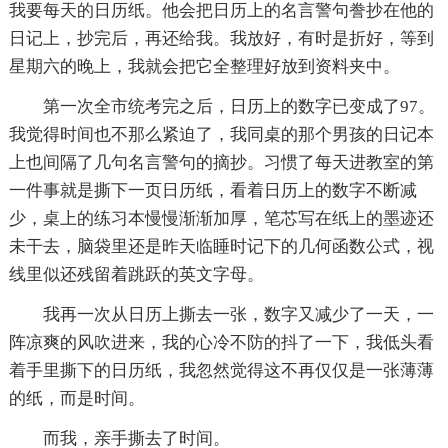
我要每天的日历纸。他会把日历上的名言警句誊抄在他的
日记上，抄完后，再还给我。我放好，有时是折好，等到
星期六的晚上，我就会把它全整理好放到资料夹中。
第一次全市统考完之后，日历上的数字已变成了97。
我觉得时间也不那么紧迫了，我同桌的那个男孩的日记本
上也间隔了几句名言警句的摘抄。习惯了每天进教室的第
一件事就是撕下一页日历纸，看着日历上的数字不断减
少，桌上的练习本慢慢渐渐加厚，笔芯写在纸上的墨迹还
未干去，脑袋里还是昨天临睡时记下的几何函数公式，视
线里似还残留着跳跃的英文字母。
我再一次从日历上撕去一张，数字又减少了一天，一
阵凉爽的风吹进来，我的心冷不防的抖了一下，我低头看
着手里撕下的日历纸，我忽然觉得这不再仅仅是一张薄薄
的纸，而是时间。
而我，亲手撕去了时间。