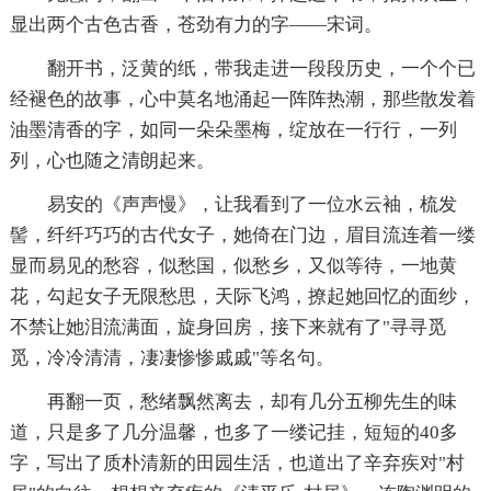
显出两个古色古香，苍劲有力的字——宋词。
翻开书，泛黄的纸，带我走进一段段历史，一个个已
经褪色的故事，心中莫名地涌起一阵阵热潮，那些散发着
油墨清香的字，如同一朵朵墨梅，绽放在一行行，一列
列，心也随之清朗起来。
易安的《声声慢》，让我看到了一位水云袖，梳发
髻，纤纤巧巧的古代女子，她倚在门边，眉目流连着一缕
显而易见的愁容，似愁国，似愁乡，又似等待，一地黄
花，勾起女子无限愁思，天际飞鸿，撩起她回忆的面纱，
不禁让她泪流满面，旋身回房，接下来就有了"寻寻觅
觅，冷冷清清，凄凄惨惨戚戚"等名句。
再翻一页，愁绪飘然离去，却有几分五柳先生的味
道，只是多了几分温馨，也多了一缕记挂，短短的40多
字，写出了质朴清新的田园生活，也道出了辛弃疾对"村