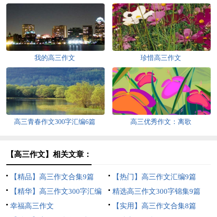
我的高三作文
珍惜高三作文
高三青春作文300字汇编6篇
高三优秀作文：离歌
【高三作文】相关文章：
【精品】高三作文合集9篇
【热门】高三作文汇编9篇
【精华】高三作文300字汇编
精选高三作文300字锦集9篇
八篇
幸福高三作文
【实用】高三作文合集8篇