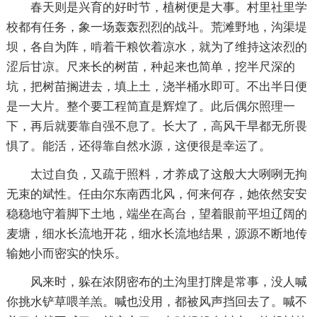
春天则是兴育的好时节，植树便是大事。村里社里学
校都有任务，象一场轰轰烈烈的战斗。荒滩野地，沟渠堤
坝，各自为阵，啃着干粮饮着凉水，就为了维持这浓烈的
涩后甘凉。尺来长的树苗，种起来也简单，挖半尺深的
坑，把树苗搁进去，填上土，浇半桶水即可。不出半日便
是一大片。整个要工程简直是辉煌了。此后偶尔照理一
下，再后就要靠自强不息了。长大了，高风干旱都无所畏
惧了。能活，还得靠自然水源，这便很是幸运了。
太过自负，又疏于照料，才养成了这般大大咧咧无拘
无束的斌性。任由尔东南西北风，何来何存，她依然安安
稳稳地守着脚下土地，端坐在高台，望着眼前平坦辽阔的
麦塘，细水长流地开花，细水长流地结果，源源不断地传
输她小而密实的快乐。
风来时，躲在浓阴密布的土沟里打牌是常事，没人喊
你挑水铲草喂羊羔。喊也没用，都被风声挡回去了。喊不