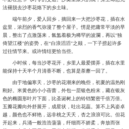
法褪脱去沙枣花烙下的乡土味。
端午前夕，爱人回乡，摘回来一大把沙枣花，插在水
盆里，浓烈的香气弥漫了整个屋子。愣是把庸常平淡的早
晨，整出了点激荡来，氤氲着极为稀罕的波瀾，再以"独
倚望江楼"的姿势，在“白浪滔滔”之颠，一下子捞起许多
过往情节来。或许情结更恰当些。
小时候，每当沙枣花开，乡里人最爱摆弄，插在水里
能保持十天半个月清香不断，也算是荼蘼一回了。
由于地偏寒天，沙枣的花潮来的晚些，初夏的温热刚
刚好。米黄色的小小蓓蕾，外包一层银色粉末，藏在银灰
色的椭圆形叶片下面，比圣诞树上的铃铛繁密千倍万倍。
五瓣花瓣向外舒展开，成星状，吐出花蕊。算不上风姿卓
越，颜色也不鲜艳，远非桃之夭夭，杏之浪浪可比。但花
开起来，兵涌一般浩浩蕩蕩，纤细而不娇柔，奔放而张