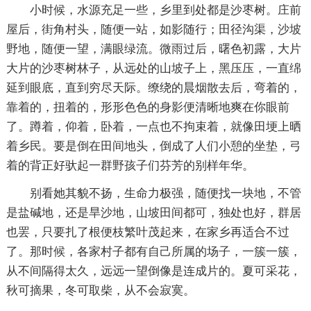
小时候，水源充足一些，乡里到处都是沙枣树。庄前
屋后，街角村头，随便一站，如影随行；田径沟渠，沙坡
野地，随便一望，满眼绿流。微雨过后，曙色初露，大片
大片的沙枣树林子，从远处的山坡子上，黑压压，一直绵
延到眼底，直到穷尽天际。缭绕的晨烟散去后，弯着的，
靠着的，扭着的，形形色色的身影便清晰地爽在你眼前
了。蹲着，仰着，卧着，一点也不拘束着，就像田埂上晒
着乡民。要是倒在田间地头，倒成了人们小憩的坐垫，弓
着的背正好驮起一群野孩子们芬芳的别样年华。
别看她其貌不扬，生命力极强，随便找一块地，不管
是盐碱地，还是旱沙地，山坡田间都可，独处也好，群居
也罢，只要扎了根便枝繁叶茂起来，在家乡再适合不过
了。那时候，各家村子都有自己所属的场子，一簇一簇，
从不间隔得太久，远远一望倒像是连成片的。夏可采花，
秋可摘果，冬可取柴，从不会寂寞。