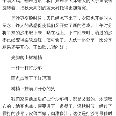
于唱大戏。劫难过后，极目归雁在天际偌大的天宇里缓缓
旋转着，把秋天高朗的蓝天衬托得更加落寞。
等沙枣变脸时候，天已经凉下来了，夕阳也开始叫人
留念。馋人的诱惑促使我们又开始了新的游戏。上午时分
将半熟的沙枣敲下来，晒在地上。下午回来时，晒过的沙
枣已经变得柔软透红，便可食了。大伙一起分享，比分享
糖果还要开心。正如歌儿唱的好：
光脚爬上树梢梢
一杆一杆打沙枣
雨点点落下了红玛瑙
树梢上挂满了开心的笑
我们家房前屋后好些个沙枣树，都是父栽的。浓荫密
布的，纳完也凉，便要进下一道餐了。深秋时节，经过了
霜打的沙枣，皮薄而嫩，肉甜多汁，这便是打沙枣最佳时