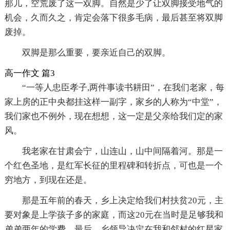
那儿，空荒废了这一双脚。自然是少了让双脚接受地气的
机会，久而久之，肯定会落下很多毛病，最后甚至将双脚
废掉。
双脚是那么重要，要亲近自己的双脚。
高一作文 篇3
“一等人忠臣孝子,两件事读书耕田”，在我们老家，每
家上房的正中央都挂这样一副字，家乡的人称为“中堂”，
我们家也不例外，现在想想，这一定是父亲给我们定的家
风。
我老家在甘肃会宁，山连山，山中间隔着河。那是一
个红色圣地，是红军长征的里程碑和转折点，可也是一个
穷地方，到现在还是。
那是五年前的春天，乡上决定给我们村扶贫20元，主
要对象是上学孩子多的家庭，而这20元在当时是足够我和
弟弟两年的学费。最后，乡领导决定在我和邻村的红星家