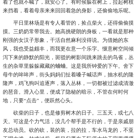
着了也就不喊了，就安心了。有时候躲在树上，拉起树枝
来挡着，看着母亲来来回回着急的身影，还偷偷地乐呢。
平日里林场是有专人看管的，捡点柴火，还得偷偷摸
摸。三奶奶常带我去。她高挑硬朗的身板，一看就是那种
刚强的女汉子形象，干活自然麻利没得说。为借她的东
风，我也受益颇丰，而我更在意一个乐字。惬意树空间倾
泻下来的静默的阳光，斑驳的树影间跳来跳去的鸟雀，丛
生的杂草里躲躲藏藏的蛐蛐。这是我所钟爱的下午。舍下
母牛的哞哞声，街头妈妈们扯着嗓子喊话声，抽水机的隆
隆声，鸡飞狗叫追逐声，落入丛林，一切都被过滤成清澈
的琶音。滑入心里，便成了隐秘的暗示，不管在何时何
地，只要“点击”，便跃然心头。
砍柴的日子，也是修剪树木的日子。三五天，或七八
天。可这是个力气活，没几个帮手是不行的，于是亲戚朋
友总动员。砍的砍，装的装，拉的拉，车水马龙的，不亚