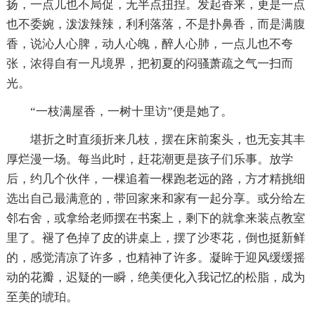
扬，一点儿也不局促，无半点扭捏。发起香来，更是一点
也不委婉，泼泼辣辣，利利落落，不是扑鼻香，而是满腹
香，说沁人心脾，动人心魄，醉人心肺，一点儿也不夸
张，浓得自有一凡境界，把初夏的闷骚萧疏之气一扫而
光。
“一枝满屋香，一树十里访”便是她了。
堪折之时直须折来几枝，摆在床前案头，也无妄其丰
厚烂漫一场。每当此时，赶花潮更是孩子们乐事。放学
后，约几个伙伴，一棵追着一棵跑老远的路，方才精挑细
选出自己最满意的，带回家来和家有一起分享。或分给左
邻右舍，或拿给老师摆在书案上，剩下的就拿来装点教室
里了。褪了色掉了皮的讲桌上，摆了沙枣花，倒也挺新鲜
的，感觉清凉了许多，也精神了许多。凝眸于迎风缓缓摇
动的花瓣，迟疑的一瞬，绝美便化入我记忆的松脂，成为
至美的琥珀。