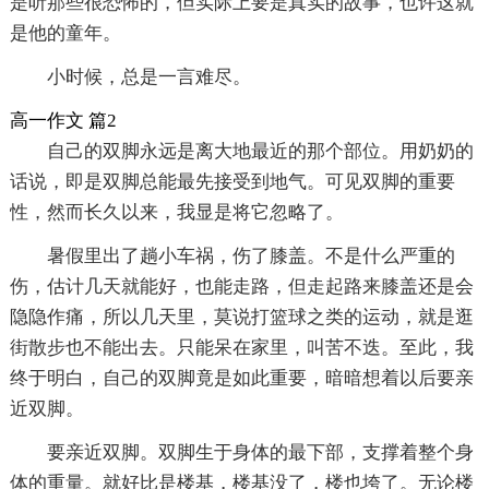
是听那些很恐怖的，但实际上要是真实的故事，也许这就
是他的童年。
小时候，总是一言难尽。
高一作文 篇2
自己的双脚永远是离大地最近的那个部位。用奶奶的
话说，即是双脚总能最先接受到地气。可见双脚的重要
性，然而长久以来，我显是将它忽略了。
暑假里出了趟小车祸，伤了膝盖。不是什么严重的
伤，估计几天就能好，也能走路，但走起路来膝盖还是会
隐隐作痛，所以几天里，莫说打篮球之类的运动，就是逛
街散步也不能出去。只能呆在家里，叫苦不迭。至此，我
终于明白，自己的双脚竟是如此重要，暗暗想着以后要亲
近双脚。
要亲近双脚。双脚生于身体的最下部，支撑着整个身
体的重量。就好比是楼基，楼基没了，楼也垮了。无论楼