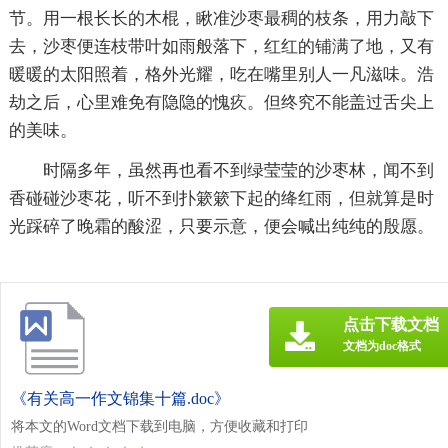
节。用一根长长的木棍，瞅准沙枣最稠的枝条，用力敲下
去，沙枣便连枝带叶如雨般落下，红红的铺满了地，又有
暖暖的太阳照着，格外光耀，吃在嘴里别人一凡滋味。浩
劫之后，心里难免有隐隐的愧疚。但终究不能盖过舌尖上
的美味。
时隔多年，虽然再也看不到绿莹莹的沙枣林，闻不到
香碰碰沙枣花，听不到扑簌簌下起的绛红雨，但就算是时
光踩碎了晚霜的酸涩，只要示意，便会喊出纯纯的殷愿。
点击下载文档
文档为doc格式
《有关高一作文锦集十篇.doc》
将本文的Word文档下载到电脑，方便收藏和打印