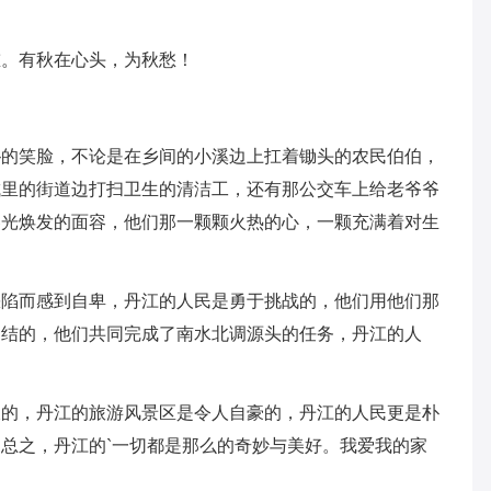
重。有秋在心头，为秋愁！
朴的笑脸，不论是在乡间的小溪边上扛着锄头的农民伯伯，
城里的街道边打扫卫生的清洁工，还有那公交车上给老爷爷
容光焕发的面容，他们那一颗颗火热的心，一颗充满着对生
缺陷而感到自卑，丹江的人民是勇于挑战的，他们用他们那
团结的，他们共同完成了南水北调源头的任务，丹江的人
久的，丹江的旅游风景区是令人自豪的，丹江的人民更是朴
总之，丹江的`一切都是那么的奇妙与美好。我爱我的家