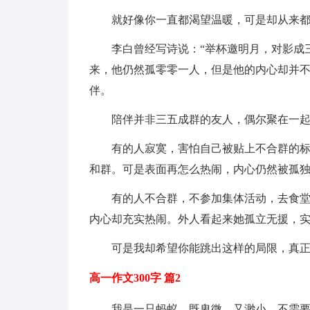
就好像你一直都渴望温暖，可是却从来
李白曾经写诗说：“举杯邀明月，对影成
来，他仍然孤零零一人，但是他的内心却并
伴。
陪伴并非三五成群的友人，偶尔聚在一
有的人寂寞，害怕自己被贴上不合群的
和群。可是表面再怎么热闹，内心仍然被孤
有的人不合群，不参加集体活动，去食
内心却充实热闹。外人看起来她孤立无援，
可是我却希望你能跳出这样的局限，真
高一作文300字 篇2
我是一只蚂蚁，既卑微、又渺小，不需