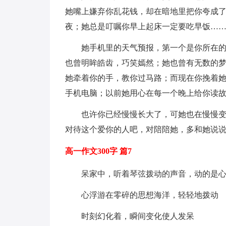
她嘴上嫌弃你乱花钱，却在暗地里把你夸成
夜；她总是叮嘱你早上起床一定要吃早饭…
她手机里的天气预报，第一个是你所在
也曾明眸皓齿，巧笑嫣然；她也曾有无数的
她牵着你的手，教你过马路；而现在你挽着
手机电脑；以前她用心在每一个晚上给你读
也许你已经慢慢长大了，可她也在慢慢
对待这个爱你的人吧，对陪陪她，多和她说
高一作文300字 篇7
呆家中，听着琴弦拨动的声音，动的是
心浮游在零碎的思想海洋，轻轻地拨动
时刻幻化着，瞬间变化使人发呆