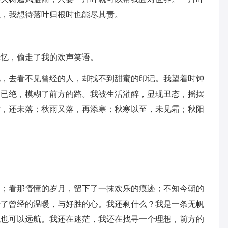
独，我想待落叶归根时也能尽其责。
记忆，偷走了我的欢声笑语。
忆，去看不见曾经的人，却找不到甜蜜的印记。我望着时钟
泪已绝，模糊了前方的路。我被生活灌醉，显现丑态，摇摆
黄，还未落；秋雨又落，再添寒；秋寒以至，未见霜；秋阳
印；看那懵懂的岁月，留下了一抹欢乐的痕迹；不知今朝的
少了曾经的温暖，与好胜的心。我还剩什么？我是一条无帆
帆也可以远航。我还在迷茫，我还在找寻一个理想，前方的