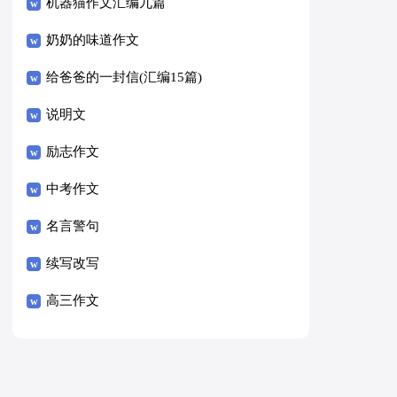
8篇）
机器猫作文汇编九篇
奶奶的味道作文
给爸爸的一封信(汇编15篇)
说明文
励志作文
中考作文
名言警句
续写改写
高三作文