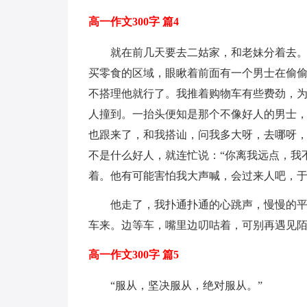
高一作文300字 篇4
就在前几天要去二姑家，和老妹分着去
买零食的区域，眼瞅着前面有一个男士在偷
不搭理他就行了。我推着购物车有些费劲，
人撞到。一抬头便知是那个不像好人的男士，
也跟来了，和我搭讪，问我多大呀，去哪呀
不是什么好人，就连忙说：“你离我远点，我
着。他有可能害怕我大声喊，会过来人吧，
他走了，我扑通扑通的心跳声，慢慢的
车来。边等车，嘴里边叨咕着，可别再遇见
高一作文300字 篇5
“服从，坚决服从，绝对服从。”