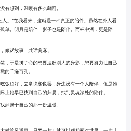
都没有想到，温暖有多么翩跹。
三人。”在我看来，这就是一种真正的陪伴。虽然在外人看
不孤单。明月是陪伴，影子也是陪伴。而杯中酒，更是陪
起，倾诉故事，共话桑麻。
标签，于是拼了命的想要追赶别人的身影，想要努力让自己
独戳的千疮百孔。
堂吃饭也好，去拿快递也罢，身边没有一个人陪伴，但是她
实际上她早已找到自己的归属，找到灵魂深处的陪伴。
正找到属于自己的那一份温暖。
要大树遮风避雨，只要一片叶就可以帮我面对世界。一片叶