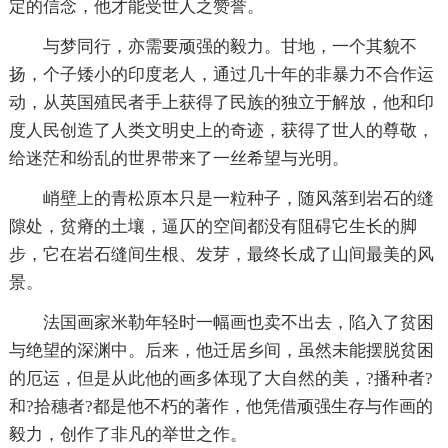
定的信念，他才能受世人之赞誉。
与梦同行，亦需要顽强的毅力。甘地，一个其貌不
扬，个子矮小的印度老人，通过几十年的非暴力不合作运
动，从英国殖民者手上获得了民族的独立于解放，他和印
度人民创造了人类文明史上的奇迹，获得了世人的尊敬，
给迷茫和纷乱的世界带来了一丝希望与光明。
峭壁上的青松原本只是一粒种子，随风落到岩石的缝
隙处，贫瘠的土壤，逼仄的空间都没有阻碍它生长的脚
步，它在岩石缝间生根、发芽，最终长成了山间最美的风
景。
法国画家米勒年轻时一幅画也卖不出去，陷入了贫困
与绝望的深渊中。后来，他迁居乡间，虽然未能摆脱贫困
的厄运，但是从此他的画多体现了大自然的美，?播种者?
和?拾穗者?都是他不朽的著作，他凭借顽强生存与作画的
毅力，创作了非凡的举世之作。