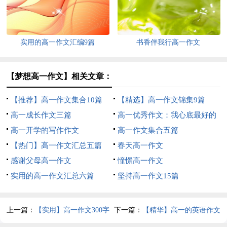
实用的高一作文汇编9篇
书香伴我行高一作文
【梦想高一作文】相关文章：
【推荐】高一作文集合10篇
【精选】高一作文锦集9篇
高一成长作文三篇
高一优秀作文：我心底最好的
高一开学的写作作文
回忆
高一作文集合五篇
【热门】高一作文汇总五篇
春天高一作文
感谢父母高一作文
憧憬高一作文
实用的高一作文汇总六篇
坚持高一作文15篇
上一篇：
【实用】高一作文300字
下一篇：
【精华】高一的英语作文
合集十篇
集合6篇