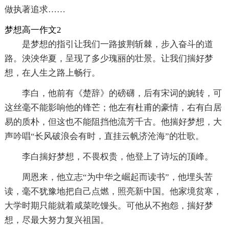
做执著追求……
梦想高一作文2
是梦想的指引让我们一路披荆斩棘，步入奋斗的道
路。泱泱华夏，呈现了多少瑰丽的壮景。让我们揣好梦
想，在人生之路上畅行。
李白，他前有《楚辞》的磅礴，后有宋词的婉转，可
这丝毫不能影响他的锋芒；他左有杜甫的豪情，右有白居
易的质朴，但这也不能阻挡他流芳千古。他揣好梦想，大
声吟唱“长风破浪会有时，直挂云帆济沧海”的壮歌。
李白揣好梦想，不畏权贵，他登上了诗坛的顶峰。
周恩来，他立志“为中华之崛起而读书”，他埋头苦
读，毫不犹豫地把自己点燃，照亮新中国。他家境贫寒，
大学时期只能就着咸菜吃馒头。可他从不抱怨，揣好梦
想，尽最大努力复兴祖国。