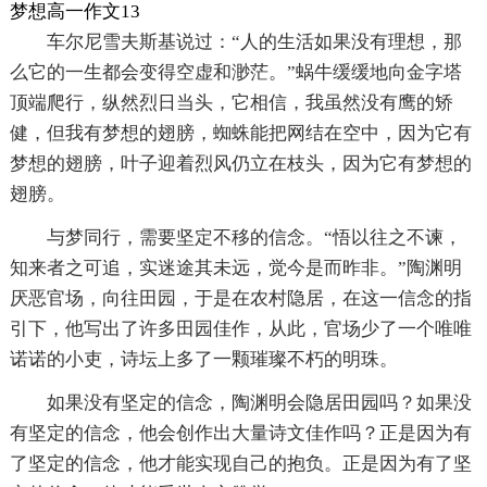
梦想高一作文13
车尔尼雪夫斯基说过：“人的生活如果没有理想，那
么它的一生都会变得空虚和渺茫。”蜗牛缓缓地向金字塔
顶端爬行，纵然烈日当头，它相信，我虽然没有鹰的矫
健，但我有梦想的翅膀，蜘蛛能把网结在空中，因为它有
梦想的翅膀，叶子迎着烈风仍立在枝头，因为它有梦想的
翅膀。
与梦同行，需要坚定不移的信念。“悟以往之不谏，
知来者之可追，实迷途其未远，觉今是而昨非。”陶渊明
厌恶官场，向往田园，于是在农村隐居，在这一信念的指
引下，他写出了许多田园佳作，从此，官场少了一个唯唯
诺诺的小吏，诗坛上多了一颗璀璨不朽的明珠。
如果没有坚定的信念，陶渊明会隐居田园吗？如果没
有坚定的信念，他会创作出大量诗文佳作吗？正是因为有
了坚定的信念，他才能实现自己的抱负。正是因为有了坚