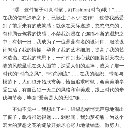
“嘿，这件裙子可真时髦，好Fashion(时尚)哦！”……
在我的信笔涂鸦之下，已诞生了不少“杰作”，这使我感受
到了前所未有的成就感：就像在天际遨游，悠悠忽忽的，
有种腾云驾雾的快感，不禁我沉浸在了连绵不断的遐想之
中：有朝一日，我成为了一位鼎鼎有名的设计师。服装设
计陶冶了我的情操，孕育了我的艺术细胞，提高了我的艺
术造诣。在我的构思下，一件件别出心裁的服装以天衣无
缝的风貌呈现在众人面前，深受人们的追捧，成为了那一
时代的“时尚之风”、“时尚潮流”……在我的组织、带领与
模范下，人们也开始欣赏美，恰当追求时髦，会美美地享
受生活，有自己独一无二的风格和审美观，跟上时代的步
伐与节奏，毕竟“爱美是人的天性”嘛……
不知不觉中，我想出了神，绵绵思绪悄无声息地溜出
了窗子，飘得很远很远……刹那间，我如梦初醒，为这个
宏大的梦想之花的绽放开始尽心尽力地做铺垫、做努力、