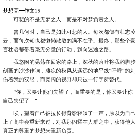
梦想高一作文15
可悲的不是无梦之人，而是不对梦负责之人。
曾几何时，自己是如此可悲的人。每次都似有壮志凌
云，而每次却也都懒懒散散的满不在乎。最终，那些个豪
言壮语都带着毫无分量的行动，飘向迷途之路。
我悠闲的晃荡在回家的路上，深秋的落叶将我的脚步
刻画的沙沙作响，凄凉的秋风从遥远的地平线“呼呼”的刺
伤着我的双眼，而宽阔的视野却只被一行字所替代。
“你，又要让他们失望了，而重要的是，你又要让你
自己失望了。”
唉，望着自己被拉长得背影轻叹了一声，原以为自己
上了高中会重新来过，对我那闪耀在人群之中，获得他人
真正的尊重的梦想来重新负责。