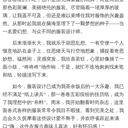
那色彩斑斓、美丽绝伦的服装。尽管隔着一堵厚厚的玻
璃，让我遥不可及，但还是难以束缚住我对服饰的兴趣盎
然。从那时起我就在脑海里埋下了一颗梦想的种子——当
一名爱幻想、与众不同的服装设计师。
后来渐渐长大，我就乐于胡思乱想。一有空便一个人
惬意地趴在桌子上，任思绪天马行空地想象，捕捉着奇思
妙想。猛然间，灵感突发，我欣喜若狂，心里好像揣了一
面小鼓，“咚咚咚”地作响，于是，就忙不迭地匆匆找来笔
和纸，轻描淡写下来。
如今，服装设计已成为我茶余饭后的一大乐趣。我已
经不满足“纸上谈兵”，那一卷卷五彩缤纷的挂历纸，成为
了我理想中的“布料”。周末，我开始翻看时尚杂志，这里
面各式各样的服装常常令我目不暇接。看到完美之处，我
总会久久抚摩着这些设计爱不释手，并欢呼雀跃起来满
口“嗨，这件衣服古典味儿真浓，好有怀旧感！”