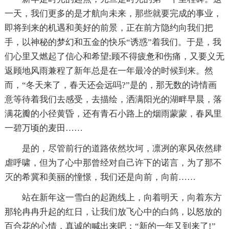
一天，我们更多的是才航向未来，那些就要完成的事业，
即将到来的机遇和美好的前景，正在前方隐约向我们把
手，以神秘的梦幻和五金的快乐“诱惑”着我们。于是，我
们心里又燃起了信心和希望;顾不得疲惫和伤痛，又要义无
返顾地风雨兼程了新年总是在一年最冷的时候到来。然
而，“冬天来了，春天还会远吗?”是的，那无数的诗情画
意等待着我们去感受，去描绘，洒满阳光的湖畔早晨，落
满花瓣的小径黄昏，还有青石小路上的烟雨蒙蒙，春风里
一碧万顷的麦田……
是的，尽管前行的道路依然坎坷，凛冽的寒风依然肆
虐呼啸，但为了心中那曾经对自己许下的诺言，为了那不
灭的希冀和美丽的憧憬，我们还是向前，向前……
站在新年这一雪白的起跑线上，向着明天，向着东方
那轮冉冉升起的红日，让我们放飞心中的白鸽，以怒放的
百合花的心情，真诚的喊出来吧：“新的一年又到来了!”