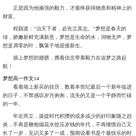
正是因为他顽强的毅力，才最终获得物质和精神上的
财富。
程颢道：“治天下者，必先立其志。”梦想是春天的
绿，娇嫩新鲜充满新意，梦想是生命的水，润物无声，梦
想是凋零的叶，飘落于地迎接新生。
插上梦想的翅膀，携着信念带着毅力在追梦之路起
航！
梦想高一作文14
看着墙上新买的挂历，数着本世纪最后一个新年临进
的日子，不禁感叹岁月匆匆，流失的又是一个平静而忙碌
的一年。
年近而立，孩提时代积攒的或多或少的好印象随之趋
炎，不再是鞭炮烟花水饺压岁钱的年代，不再憧憬自己又
长了一岁，见识又多了一成，预期说看书是个最快乐的时