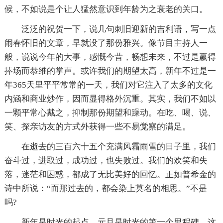
候，不如说是个让人猛然意识到年龄为之衰老的关口。
泛泛的祝贺一下，说几句刺旧迎新的吉利语，写一点
闹春怀旧的文章，早就没了那份雅兴。像节目主持人一
般，说说今年的大事，感慨今昔，畅想未来，不过是赢得
捧场而恭维的掌声。或许我们的期望太高，新年不过是一
年365天里平平常常的一天，我们对它注入了太多的文化
内涵和商业炒作，因而显得格外沉重。其实，我们不如以
一颗平常心戴之，抑制那份期望和躁动。在吃、喝、说、
笑、探亲访友的方式外获得一些不易觉察的满足。
在逝去的三百六十五个充满风霜雨雪的日子里，我们
奋斗过，进取过，成功过，也失败过。我们的欢笑和失
落，迷茫和困惑，都成了无比美好的回忆。正如普希金的
诗中所说：“而那过去的，都会染上莫名的相思。”不是
吗?
新年是时光的起点，元旦是时光的第一个里程碑。这