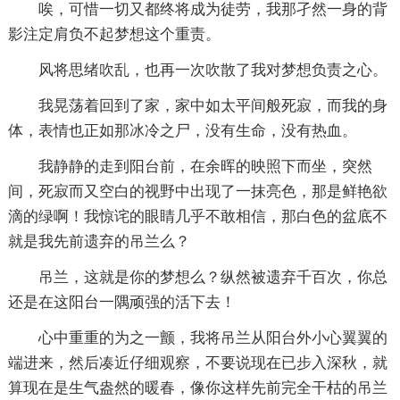
唉，可惜一切又都终将成为徒劳，我那孑然一身的背
影注定肩负不起梦想这个重责。
风将思绪吹乱，也再一次吹散了我对梦想负责之心。
我晃荡着回到了家，家中如太平间般死寂，而我的身
体，表情也正如那冰冷之尸，没有生命，没有热血。
我静静的走到阳台前，在余晖的映照下而坐，突然
间，死寂而又空白的视野中出现了一抹亮色，那是鲜艳欲
滴的绿啊！我惊诧的眼睛几乎不敢相信，那白色的盆底不
就是我先前遗弃的吊兰么？
吊兰，这就是你的梦想么？纵然被遗弃千百次，你总
还是在这阳台一隅顽强的活下去！
心中重重的为之一颤，我将吊兰从阳台外小心翼翼的
端进来，然后凑近仔细观察，不要说现在已步入深秋，就
算现在是生气盎然的暖春，像你这样先前完全干枯的吊兰