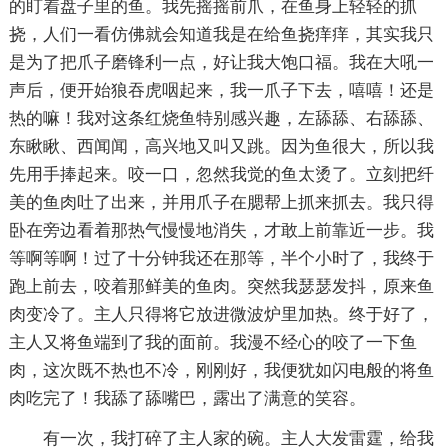
的盯着盘子里的鱼。我先摇摇前爪，在鱼身上轻轻的抓
挠，人们一看仿佛就会知道我是在给鱼挠痒痒，其实我只
是为了把爪子磨锋利一点，好让我大饱口福。我在大吼一
声后，便开始狼吞虎咽起来，我一爪子下去，嘻嘻！还是
热的嘛！我对这条红烧鱼特别感兴趣，左舔舔、右舔舔、
东瞅瞅、西闻闻，高兴地又叫又跳。因为鱼很大，所以我
先用手捧起来。咬一口，忽然我觉的鱼太烫了。立刻把纤
美的鱼肉吐了出来，并用爪子在腮帮上抓来抓去。我只得
卧在旁边看着那热气慢慢地消失，才敢上前靠近一步。我
等啊等啊！过了十分钟我还在那等，半个小时了，我终于
跑上前去，咬着那鲜美的鱼肉。突然我瑟瑟发抖，原来鱼
肉变冷了。主人只得将它放进微波炉里加热。终于好了，
主人又将鱼端到了我的面前。我漫不经心的咬了一下鱼
肉，这次既不热也不冷，刚刚好，我便犹如闪电般的将鱼
肉吃完了！我舔了舔嘴巴，露出了满意的笑容。
有一次，我打碎了主人家的碗。主人大发雷霆，给我