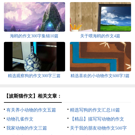
海鸥的作文300字集锦10篇
关于喂海鸥的作文4篇
精选观察狗的作文300字三篇
精选喜欢的小动物作文600字3篇
【波斯猫作文】相关文章：
有关养小动物的作文五篇
精选写狗的作文汇总10篇
动物孔雀作文
【精品】描写写动物的作文
我家动物的作文三篇
400字三篇
关于我的朋友动物作文500字