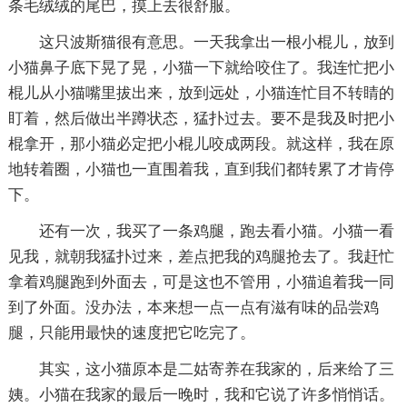
条毛绒绒的尾巴，摸上去很舒服。
这只波斯猫很有意思。一天我拿出一根小棍儿，放到
小猫鼻子底下晃了晃，小猫一下就给咬住了。我连忙把小
棍儿从小猫嘴里拔出来，放到远处，小猫连忙目不转睛的
盯着，然后做出半蹲状态，猛扑过去。要不是我及时把小
棍拿开，那小猫必定把小棍儿咬成两段。就这样，我在原
地转着圈，小猫也一直围着我，直到我们都转累了才肯停
下。
还有一次，我买了一条鸡腿，跑去看小猫。小猫一看
见我，就朝我猛扑过来，差点把我的鸡腿抢去了。我赶忙
拿着鸡腿跑到外面去，可是这也不管用，小猫追着我一同
到了外面。没办法，本来想一点一点有滋有味的品尝鸡
腿，只能用最快的速度把它吃完了。
其实，这小猫原本是二姑寄养在我家的，后来给了三
姨。小猫在我家的最后一晚时，我和它说了许多悄悄话。