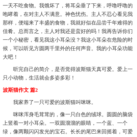
一天不吃食物。我饿坏了，将耳朵垂了下来，呼噜呼噜的
咆哮着，在对主人不满意。神色忧伤。主人不忍心看见我
那样，便端来了丰盛的食物，我就好似在品尝千年难得的
佳肴。总而言之，主人对我还是蛮好的吗！我再告诉你们
一个小秘密，看见我这小耳朵没？我这小耳朵在危险的时
候，可以听见方圆两千里外的任何声音。我的小耳朵功能
大吧！
听完自己的简介，是否觉得波斯猫天真可爱。爱上一
只小动物，生活就会多姿多彩！
波斯猫作文 篇2
我家养了一只可爱的波斯猫叫咪咪。
咪咪浑身毛茸茸的，像一只白色的绒球。圆圆的脑袋
上竖着一对小耳朵。一双圆溜溜的眼睛，一个蓝、一个
绿，像两颗闪闪发光的宝石。长长的尾巴来回摇着，可爱