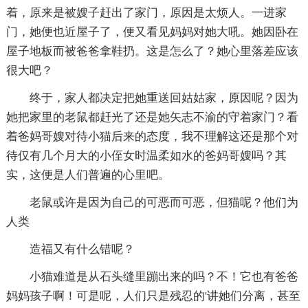
着，原来是被嫂子赶出了家门，原因是太烦人。一进家
门，她便也近屋子了，便又看见妈妈对她大吼。她因卧在
屋子地板而被爸爸拿鞋扔。这是怎么了？她心里落差应该
很大吧？
终于，家人都决定把她重送回姑姑家，原因呢？因为
她把家里的老鼠都赶光了还是她矢志不渝的守着家门？看
着爸妈哥嫂对待小猫后来的态度，我不理解这还是那个对
待仅有几个月大的小侄女时温柔如水的爸妈哥嫂吗？其
实，这便是人们普遍的心里吧。
老鼠或许是因为自己的可恶而可恶，但猫呢？他们为
人类
造福又有什么错呢？
小猫难道是从石头缝里蹦出来的吗？不！它也有爸爸
妈妈孩子啊！可是呢，人们只是残忍的'讲她们分离，甚至