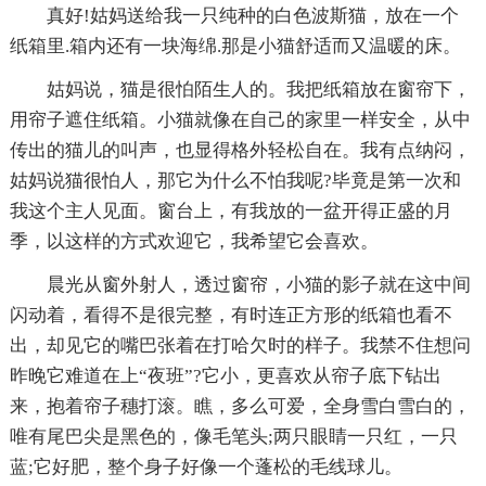
真好!姑妈送给我一只纯种的白色波斯猫，放在一个
纸箱里.箱内还有一块海绵.那是小猫舒适而又温暖的床。
姑妈说，猫是很怕陌生人的。我把纸箱放在窗帘下，
用帘子遮住纸箱。小猫就像在自己的家里一样安全，从中
传出的猫儿的叫声，也显得格外轻松自在。我有点纳闷，
姑妈说猫很怕人，那它为什么不怕我呢?毕竟是第一次和
我这个主人见面。窗台上，有我放的一盆开得正盛的月
季，以这样的方式欢迎它，我希望它会喜欢。
晨光从窗外射人，透过窗帘，小猫的影子就在这中间
闪动着，看得不是很完整，有时连正方形的纸箱也看不
出，却见它的嘴巴张着在打哈欠时的样子。我禁不住想问
昨晚它难道在上“夜班”?它小，更喜欢从帘子底下钻出
来，抱着帘子穗打滚。瞧，多么可爱，全身雪白雪白的，
唯有尾巴尖是黑色的，像毛笔头;两只眼睛一只红，一只
蓝;它好肥，整个身子好像一个蓬松的毛线球儿。