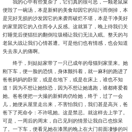
我的心中有些复杂了，它们真的很可恶，一颗老鼠屎
便毁了一碗汤，本是新鲜的美食却因它的玷污而倒掉，本
是完好无损的沙发因它的来袭而破烂不堪，本是干净美好
的家里因它的入住而令人反感。这就算了，晚上待我们关
灯睡觉后便猖狂的翻倒垃圾桶让我们无法入眠。整天的与
老鼠大战让我们心情甚遭。可是他们也有情感，也会知道
失去亲人的痛啊。
终于，到姑姑家带了一只已成年的母猫到家里来。她
刚下车，便一脸的恐惧，身体颤抖着，就一麻利的跑进了
爸爸妈妈的卧室，或是在地下，或是在床上，谁也不知
道！因为不想让她惊恐，因为不想让她逃跑，谁都疼爱着
她。爸爸便把一大撮的新鲜肉仍给她，终于，过了一会
儿，她便从屋里走出来，不害怕我们，我们甚是高兴，爸
爸下了死命令：不许吼她。这是禁忌。就这样去上学了。
可是，一周后的周末，自己见到的情景让我自己也惊呆
了。一下车，便看见她在漆黑的晚上在大门前面凄惨的叫