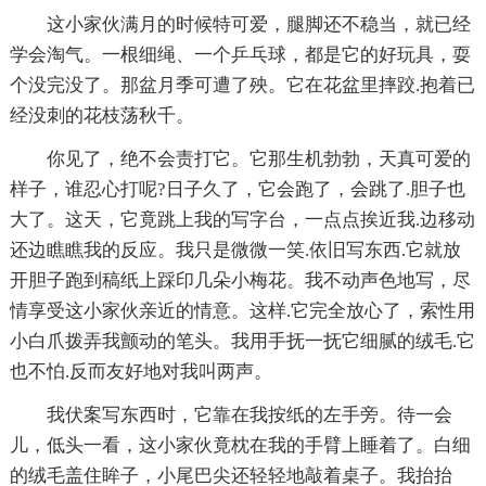
这小家伙满月的时候特可爱，腿脚还不稳当，就已经
学会淘气。一根细绳、一个乒乓球，都是它的好玩具，耍
个没完没了。那盆月季可遭了殃。它在花盆里摔跤.抱着已
经没刺的花枝荡秋千。
你见了，绝不会责打它。它那生机勃勃，天真可爱的
样子，谁忍心打呢?日子久了，它会跑了，会跳了.胆子也
大了。这天，它竟跳上我的写字台，一点点挨近我.边移动
还边瞧瞧我的反应。我只是微微一笑.依旧写东西.它就放
开胆子跑到稿纸上踩印几朵小梅花。我不动声色地写，尽
情享受这小家伙亲近的情意。这样.它完全放心了，索性用
小白爪拨弄我颤动的笔头。我用手抚一抚它细腻的绒毛.它
也不怕.反而友好地对我叫两声。
我伏案写东西时，它靠在我按纸的左手旁。待一会
儿，低头一看，这小家伙竟枕在我的手臂上睡着了。白细
的绒毛盖住眸子，小尾巴尖还轻轻地敲着桌子。我抬抬