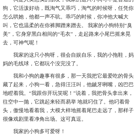
狗，它活泼好动，既淘气又乖巧，淘气的时候呀，任凭你
怎么哄她，他都一声不吭。乖巧的时候，你冲他大喊大
叫，它也温柔的在你裤脚蹭来蹭去。 我家的小狗特别“臭
美”，它身穿黑白相间的“毛衣”，走起路来小尾巴摇来晃
去，可神气呢！
我家的这只小狗呀，很会自娱自乐，我的小拖鞋，妈
妈的毛线球，它都玩个没完没了。
我和小狗的趣事有很多，那一天我把它最爱吃的骨头
藏了起来，小狗一看，急得汪汪叫，他龇牙咧嘴，凶巴巴
地瞪着我。“我跟你开玩笑呢！”说着，我把骨头拿出来，
往空中一抛，它跳起来轻而易举 地就叼住了。他叼着骨
头，傲慢地看着我，大模大样地摇着尾巴走远了，那样子
很像戏剧里看净角出场。这可真逗。
我家的小狗多可爱呀！