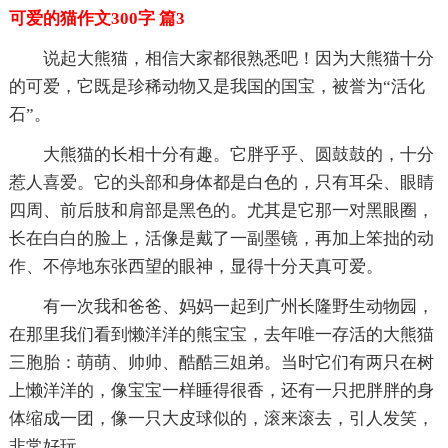
可爱的猫作文300字 篇3
说起大熊猫，相信大家都很熟悉吧！因为大熊猫十分
的可爱，它既是珍稀动物又是我国的国宝，被誉为“活化
石”。
大熊猫的长相十分有趣。它胖乎乎、圆鼓鼓的，十分
惹人喜爱。它的头部和身体都是白色的，只有耳朵、眼睛
四周、前后肢和肩部是黑色的。尤其是它那一对黑眼圈，
长在白白的脸上，活像是戴了一副墨镜，再加上笨拙的动
作、不停地东张西望的眼神，显得十分天真可爱。
有一次我和爸爸、妈妈一起到广州长隆野生动物园，
在那里我们看到懒洋洋的熊宝宝，去年唯一存活的大熊猫
三胞胎：萌萌、帅帅、酷酷三姐弟。当时它们有两只在树
上懒洋洋的，像宝宝一样睡得很香，还有一只把胖胖的身
体缩成一团，像一只大皮球似的，滚来滚去，引人发笑，
非常好玩。